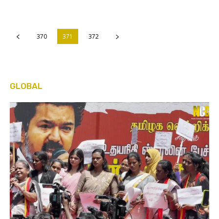
370
371
372
GLOBAL