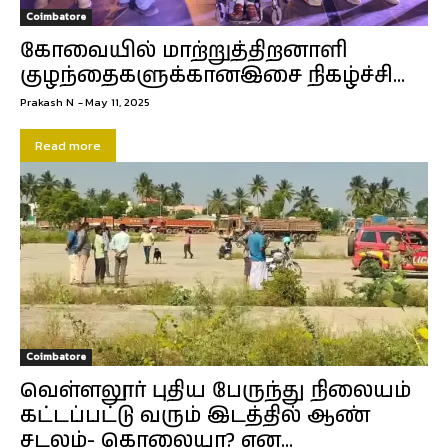
Coimbatore
கோவையில் மாற்றுத்திறனாளி
குழந்தைகளுக்கானஇசை நிகழ்ச்சி…
Prakash N
-
May 11, 2025
Read more
Coimbatore
வெள்ளலூர் புதிய பேருந்து நிலையம்
கட்டப்பட்டு வரும் இடத்தில் ஆண்
சடலம்- கொலையா? என...