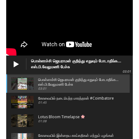
பொள்ளாச்சி ஜெயராமன் குறித்து எதுவும் போடாதீங்க...
எஸ்.பி.வேலுமணி பேச்சு
03:01
பொள்ளாச்சி ஜெயராமன் குறித்து எதுவும் போடாதீங்க...
எஸ்.பி.வேலுமணி பேச்சு
03:01
கோவையில் நடைபெற்ற மாரத்தான் #Coimbatore
01:45
Lotus Bloom Timelapse
01:08
கோவையில் இன்றைய காய்கறிகள் மற்றும் பழங்கள்