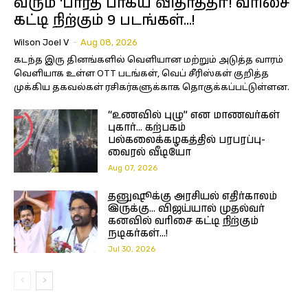
வரும் ‘பாரத் பாக்ய விதாத்தா’! வரிசை
கட்டி நிற்கும் 9 படங்கள்…!
Wilson Joel V
-
Aug 08, 2026
கடந்த இரு தினங்களில் வெளியான மற்றும் அடுத்த வாரம்
வெளியாக உள்ள OTT படங்கள், வெப் சீரிஸ்கள் குறித்த
முக்கிய தகவல்கள் ரசிகர்களுக்காக தொகுக்கப்பட்டுள்ளன.
“உணவில் புழு” என மாணவர்கள்
புகார்… கற்பகம்
பல்கலைக்கழகத்தில் பரபரப்பு-
வைரல் வீடியோ
Aug 07, 2026
தனுஷூக்கு அரசியல் எதிர்காலம்
இருக்கு… விஜய்யால் முதல்வர்
கனவில் வரிசை கட்டி நிற்கும்
நடிகர்கள்…!
Jul 30, 2026