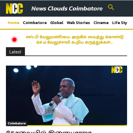
Home
Coimbatore
Global
Web Stories
Cinema
Life Style
எஸ்.பி வேலுமணியை அருகில் வைத்து கொண்டு
செ.ம.வேலுச்சாமி கூறிய கருத்துக்கள்…
Latest
Coimbatore