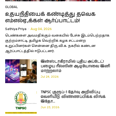
GLOBAL
உதயநிதியைக் கண்டித்து தவெக
எம்எல்ஏ.,க்கள் ஆர்ப்பாட்டம்!
Sathiya Priya
-
Aug 04, 2026
பெண்களை அவமதிக்கும் வகையில் பேச்சு இடம்பெற்றதாக
குற்றம்சாட்டி, தமிழக வெற்றிக் கழக சட்டமன்ற
உறுப்பினர்கள் சென்னை திரு.வி.க. நகரில் கண்டன
ஆர்ப்பாட்டத்தில் ஈடுபட்டனர்.
இன்ஸ்டாகிராமில் புதிய அப்டேட்!
பழைய ரீல்ஸின் ஆடியோவை இனி
மாற்றலாம்
Jul 24, 2026
TNPSC குரூப்-1 தேர்வு அறிவிப்பு
வெளியீடு: விண்ணப்பிக்க லிங்க்
இதோ…
Jun 23, 2026