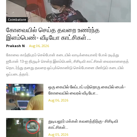
Coimbatore
கோவையில் செய்த தவறை உணர்ந்த
இளம்பெண்- வீடியோ காட்சிகள்…
Prakash N
-
Aug 06, 2026
கோவை காந்திபுரம் செல்போன் கடையில் வாடிக்கையாளர் போல் நடித்து
ஐபோன் 13-ஐ திருடிச் சென்ற இளம்பெண், சிசிடிவி காட்சிகள் வைரலானதைத்
தொடர்ந்து தனது தவறை ஒப்புக்கொண்டு செல்போனை மீண்டும் கடையில்
ஒப்படைத்தார்.
ஒரு கையில் லேப்டாப் மற்றொரு கையில் பைக்-
கோவையில் வைரல் வீடியோ…
Aug 06, 2026
துடியலூர் மக்கள் கவனத்திற்கு- சிசிடிவி
காட்சிகள்…
Aug 05, 2026