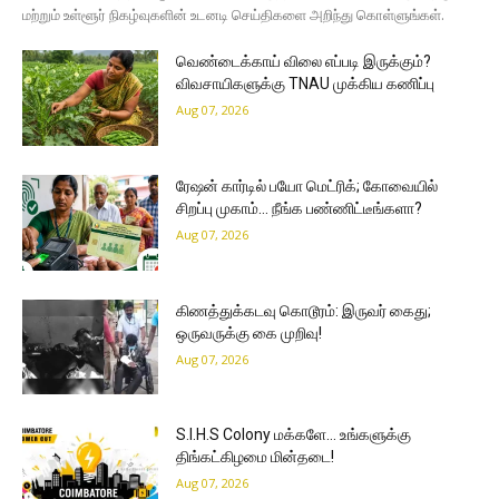
மற்றும் உள்ளூர் நிகழ்வுகளின் உடனடி செய்திகளை அறிந்து கொள்ளுங்கள்.
வெண்டைக்காய் விலை எப்படி இருக்கும்?
விவசாயிகளுக்கு TNAU முக்கிய கணிப்பு
Aug 07, 2026
ரேஷன் கார்டில் பயோ மெட்ரிக்; கோவையில்
சிறப்பு முகாம்… நீங்க பண்ணிட்டீங்களா?
Aug 07, 2026
கிணத்துக்கடவு கொடூரம்: இருவர் கைது;
ஒருவருக்கு கை முறிவு!
Aug 07, 2026
S.I.H.S Colony மக்களே… உங்களுக்கு
திங்கட்கிழமை மின்தடை!
Aug 07, 2026