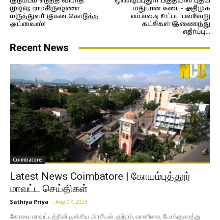
குடும்பம் எடுத்த விபரீத
ஒண்டிப்புதூர் பகுதியில் புதிய
முடிவு; ராமகிருஷ்ணா
மதுபான கடை- அதிமுக
மருத்துவர் குகன் கொடுத்த
எம்.எல்.ஏ உட்பட பல்வேறு
அட்வைஸ்!
கட்சிகள் இணைந்து
எதிர்ப்பு…
Recent News
Coimbatore
Latest News Coimbatore | கோயம்புத்தூர்
மாவட்ட செய்திகள்
Sathiya Priya
-
Aug 07, 2026
கோவை மாவட்டத்தின் முக்கிய அரசியல், குற்றம், வானிலை, போக்குவரத்து