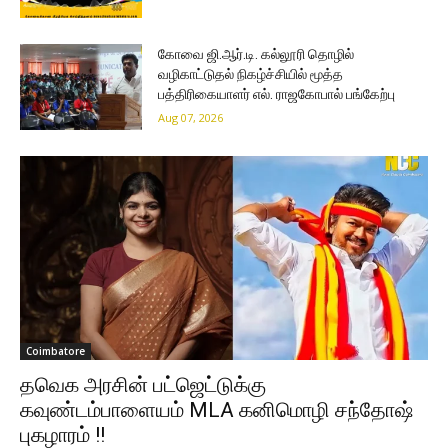
கோவை ஜி.ஆர்.டி. கல்லூரி தொழில்
வழிகாட்டுதல் நிகழ்ச்சியில் மூத்த
பத்திரிகையாளர் எல். ராஜகோபால் பங்கேற்பு
Aug 07, 2026
Coimbatore
தவெக அரசின் பட்ஜெட்டுக்கு
கவுண்டம்பாளையம் MLA கனிமொழி சந்தோஷ்
புகழாரம் !!