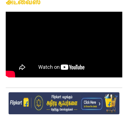
அட்வைஸ்