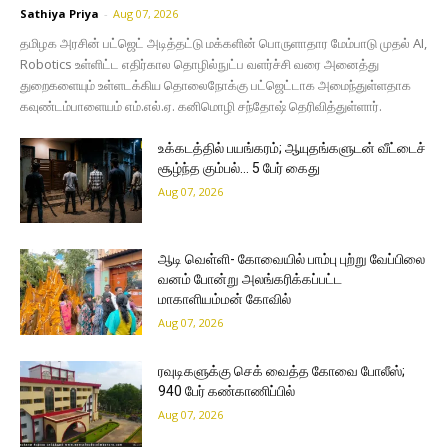
Sathiya Priya
-
Aug 07, 2026
தமிழக அரசின் பட்ஜெட் அடித்தட்டு மக்களின் பொருளாதார மேம்பாடு முதல் AI,
Robotics உள்ளிட்ட எதிர்கால தொழில்நுட்ப வளர்ச்சி வரை அனைத்து
துறைகளையும் உள்ளடக்கிய தொலைநோக்கு பட்ஜெட்டாக அமைந்துள்ளதாக
கவுண்டம்பாளையம் எம்.எல்.ஏ. கனிமொழி சந்தோஷ் தெரிவித்துள்ளார்.
உக்கடத்தில் பயங்கரம்; ஆயுதங்களுடன் வீட்டைச்
சூழ்ந்த கும்பல்… 5 பேர் கைது
Aug 07, 2026
ஆடி வெள்ளி- கோவையில் பாம்பு புற்று வேப்பிலை
வனம் போன்று அலங்கரிக்கப்பட்ட
மாகாளியம்மன் கோவில்
Aug 07, 2026
ரவுடிகளுக்கு செக் வைத்த கோவை போலீஸ்;
940 பேர் கண்காணிப்பில்
Aug 07, 2026