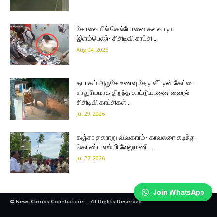
கோவையில் செல்போனை களவாடிய
இளம்பெண்- சிசிடிவி காட்சி…
Aug 04, 2026
தடாகம் அருகே உணவு தேடி வீட்டின் கேட்டை
சாதுரியமாக திறந்த காட்டுயானை-வைரல்
சிசிடிவி காட்சிகள்…
Jul 29, 2026
கஞ்சா தகராறு விவகாரம்- காவலரை கடிந்து
கொண்ட எஸ்.பி.வேலுமணி…
Jul 27, 2026
Join WhatsApp
© News Clouds Coimbatore – All Rights Reserved.