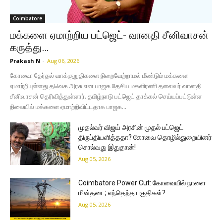
Coimbatore
மக்களை ஏமாற்றிய பட்ஜெட்- வானதி சீனிவாசன்
கருத்து…
Prakash N
-
Aug 06, 2026
கோவை: தேர்தல் வாக்குறுதிகளை நிறைவேற்றாமல் மீண்டும் மக்களை
ஏமாற்றியுள்ளது தவெக அரசு என பாஜக தேசிய மகளிரணி தலைவர் வானதி
சீனிவாசன் தெரிவித்துள்ளார். தமிழ்நாடு பட்ஜெட் தாக்கல் செய்யப்பட்டுள்ள
நிலையில் மக்களை ஏமாற்றிவிட்டதாக பாஜக...
முதல்வர் விஜய் அரசின் முதல் பட்ஜெட்
திருப்தியளித்ததா? கோவை தொழில்துறையினர்
சொல்வது இதுதான்!
Aug 05, 2026
Coimbatore Power Cut: கோவையில் நாளை
மின்தடை; எந்தெந்த பகுதிகள்?
Aug 05, 2026