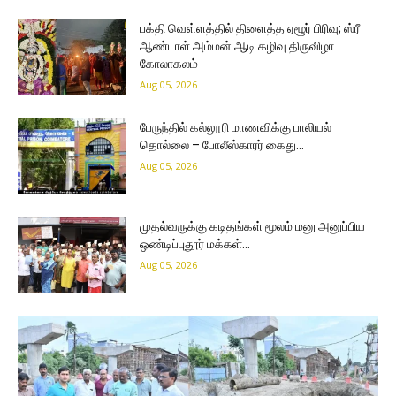
பக்தி வெள்ளத்தில் திளைத்த ஏழூர் பிரிவு; ஸ்ரீ
ஆண்டாள் அம்மன் ஆடி கழிவு திருவிழா
கோலாகலம்
Aug 05, 2026
பேருந்தில் கல்லூரி மாணவிக்கு பாலியல்
தொல்லை – போலீஸ்காரர் கைது…
Aug 05, 2026
முதல்வருக்கு கடிதங்கள் மூலம் மனு அனுப்பிய
ஒண்டிப்புதூர் மக்கள்…
Aug 05, 2026