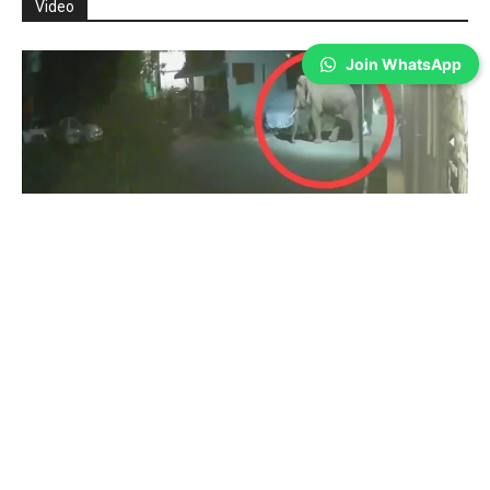
Video
Join WhatsApp
Coimbatore
துடியலூர் மக்கள் கவனத்திற்கு- சிசிடிவி
காட்சிகள்…
Prakash N
-
Aug 05, 2026
கோவை: துடியலூர் அருகே ஊருக்குள் காட்டு யானை நடமாடும் சிசிடிவி
காட்சிகள் வெளியாகி உள்ளது. கோவை துடியலூர் அடுத்த கதிர்
நாயக்கன்பாளையம் பகுதியில் ஒற்றை காட்டி யானை இரவு நேரத்தில் ஊருக்குள்
நடமாடும் சிசிடிவி...