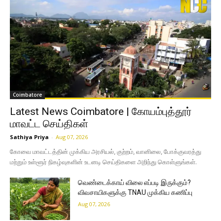
Coimbatore
Latest News Coimbatore | கோயம்புத்தூர்
மாவட்ட செய்திகள்
Sathiya Priya
-
Aug 07, 2026
கோவை மாவட்டத்தின் முக்கிய அரசியல், குற்றம், வானிலை, போக்குவரத்து
மற்றும் உள்ளூர் நிகழ்வுகளின் உடனடி செய்திகளை அறிந்து கொள்ளுங்கள்.
வெண்டைக்காய் விலை எப்படி இருக்கும்?
விவசாயிகளுக்கு TNAU முக்கிய கணிப்பு
Aug 07, 2026