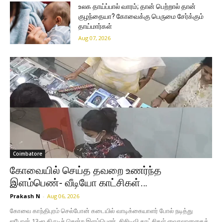
உலக தாய்ப்பால் வாரம்; தான் பெற்றால் தான்
குழந்தையா? கோவைக்கு பெருமை சேர்க்கும்
தாய்மார்கள்
Aug 07, 2026
Coimbatore
கோவையில் செய்த தவறை உணர்ந்த
இளம்பெண்- வீடியோ காட்சிகள்…
Prakash N
-
Aug 06, 2026
கோவை காந்திபுரம் செல்போன் கடையில் வாடிக்கையாளர் போல் நடித்து
ஐபோன் 13-ஐ திருடிச் சென்ற இளம்பெண், சிசிடிவி காட்சிகள் வைரலானதைத்