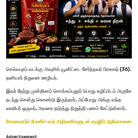
செல்வபுரம் வடக்கு அவுசிங் யூனிட்டை சேர்ந்தவர் பிரகாஷ் (36).
தனியார் நிறுவன ஊழியர்.
இவர் நேற்று முன்தினம் சொக்கம்புதூர் பொது கழிப்பிடம் அருகே
நடந்து சென்று கொண்டு இருந்தார். அப்போது அங்கு வந்த
வாலிபர் ஒருவர், அவரை தடுத்து நிறுத்தி பணம் கேட்டுள்ளார்.
கோவையில் போலீஸ் உயர் அதிகாரிகளுடன் ஏடிஜிபி ஆலோசனை
Advertisement