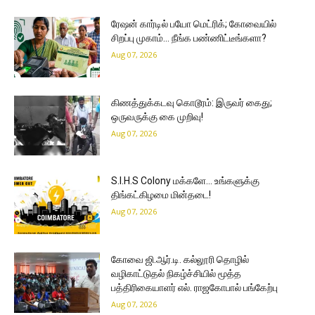
ரேஷன் கார்டில் பயோ மெட்ரிக்; கோவையில்
சிறப்பு முகாம்… நீங்க பண்ணிட்டீங்களா?
Aug 07, 2026
கிணத்துக்கடவு கொடூரம்: இருவர் கைது;
ஒருவருக்கு கை முறிவு!
Aug 07, 2026
S.I.H.S Colony மக்களே… உங்களுக்கு
திங்கட்கிழமை மின்தடை!
Aug 07, 2026
கோவை ஜி.ஆர்.டி. கல்லூரி தொழில்
வழிகாட்டுதல் நிகழ்ச்சியில் மூத்த
பத்திரிகையாளர் எல். ராஜகோபால் பங்கேற்பு
Aug 07, 2026