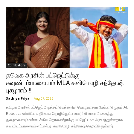
Coimbatore
தவெக அரசின் பட்ஜெட்டுக்கு
கவுண்டம்பாளையம் MLA கனிமொழி சந்தோஷ்
புகழாரம் !!
Sathiya Priya
-
Aug 07, 2026
தமிழக அரசின் பட்ஜெட் அடித்தட்டு மக்களின் பொருளாதார மேம்பாடு முதல் AI,
Robotics உள்ளிட்ட எதிர்கால தொழில்நுட்ப வளர்ச்சி வரை அனைத்து
துறைகளையும் உள்ளடக்கிய தொலைநோக்கு பட்ஜெட்டாக அமைந்துள்ளதாக
கவுண்டம்பாளையம் எம்.எல்.ஏ. கனிமொழி சந்தோஷ் தெரிவித்துள்ளார்.