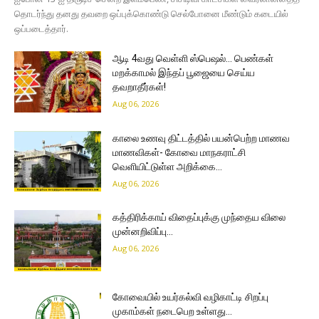
தொடர்ந்து தனது தவறை ஒப்புக்கொண்டு செல்போனை மீண்டும் கடையில்
ஒப்படைத்தார்.
ஆடி 4வது வெள்ளி ஸ்பெஷல்… பெண்கள்
மறக்காமல் இந்தப் பூஜையை செய்ய
தவறாதீர்கள்!
Aug 06, 2026
காலை உணவு திட்டத்தில் பயன்பெற்ற மாணவ
மாணவிகள்- கோவை மாநகராட்சி
வெளியிட்டுள்ள அறிக்கை…
Aug 06, 2026
கத்திரிக்காய் விதைப்புக்கு முந்தைய விலை
முன்னறிவிப்பு…
Aug 06, 2026
கோவையில் உயர்கல்வி வழிகாட்டி சிறப்பு
முகாம்கள் நடைபெற உள்ளது…