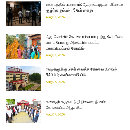
உக்கடத்தில் பயங்கரம்; ஆயுதங்களுடன் வீட்டைச்
சூழ்ந்த கும்பல்… 5 பேர் கைது
Aug 07, 2026
ஆடி வெள்ளி- கோவையில் பாம்பு புற்று வேப்பிலை
வனம் போன்று அலங்கரிக்கப்பட்ட
மாகாளியம்மன் கோவில்
Aug 07, 2026
ரவுடிகளுக்கு செக் வைத்த கோவை போலீஸ்;
940 பேர் கண்காணிப்பில்
Aug 07, 2026
கலைஞர் கருணாநிதி நினைவு தினம்-
கோவையில் அஞ்சலி…
Aug 07, 2026