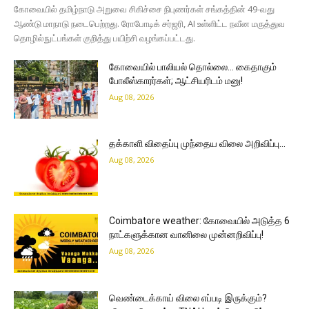
கோவையில் தமிழ்நாடு அறுவை சிகிச்சை நிபுணர்கள் சங்கத்தின் 49-வது
ஆண்டு மாநாடு நடைபெற்றது. ரோபோடிக் சர்ஜரி, AI உள்ளிட்ட நவீன மருத்துவ
தொழில்நுட்பங்கள் குறித்து பயிற்சி வழங்கப்பட்டது.
கோவையில் பாலியல் தொல்லை… கைதாகும்
போலீஸ்காரர்கள்; ஆட்சியரிடம் மனு!
Aug 08, 2026
தக்காளி விதைப்பு முந்தைய விலை அறிவிப்பு…
Aug 08, 2026
Coimbatore weather: கோவையில் அடுத்த 6
நாட்களுக்கான வானிலை முன்னறிவிப்பு!
Aug 08, 2026
வெண்டைக்காய் விலை எப்படி இருக்கும்?