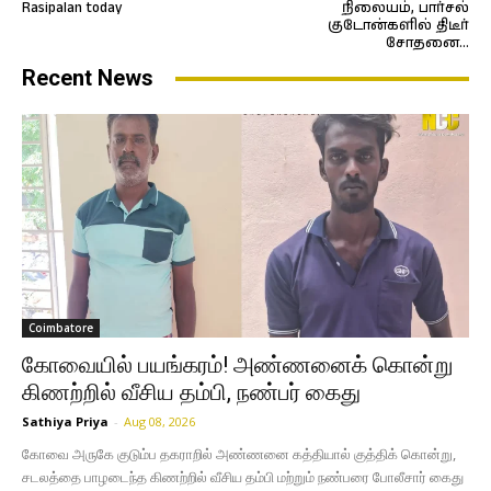
Rasipalan today
நிலையம், பார்சல்
குடோன்களில் திடீர்
சோதனை…
Recent News
Coimbatore
கோவையில் பயங்கரம்! அண்ணனைக் கொன்று
கிணற்றில் வீசிய தம்பி, நண்பர் கைது
Sathiya Priya
-
Aug 08, 2026
கோவை அருகே குடும்ப தகராறில் அண்ணனை கத்தியால் குத்திக் கொன்று,
சடலத்தை பாழடைந்த கிணற்றில் வீசிய தம்பி மற்றும் நண்பரை போலீசார் கைது