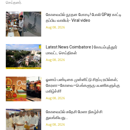
செய்தனர்.
கோவையில் நூதன மோசடி! போலி GPay காட்டி
தப்பிய வாலிபர்- Viral video
Aug 08, 2026
Latest News Coimbatore | கோயம்புத்தூர்
மாவட்ட செய்திகள்
Aug 08, 2026
ஓணம் பண்டிகை முன்னிட்டு சிறப்பு ரயில்கள்;
கேரளா–கோவை–பெங்களூரு பயணிகளுக்கு
மகிழ்ச்சி!
Aug 08, 2026
கோவையில் சுதேசி மேளா நிகழ்ச்சி
துவங்கியது…
Aug 08, 2026