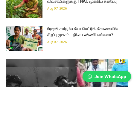
விவசாயிகளுக்கு TNAU முக்கிய கணிப்பு
Aug 07, 2026
ரேஷன் கார்டில் பயோ மெட்ரிக்; கோவையில்
சிறப்பு முகாம்… நீங்க பண்ணிட்டீங்களா?
Aug 07, 2026
Join WhatsApp
Coimbatore
கிணத்துக்கடவு கொடூரம்: இருவர் கைது;