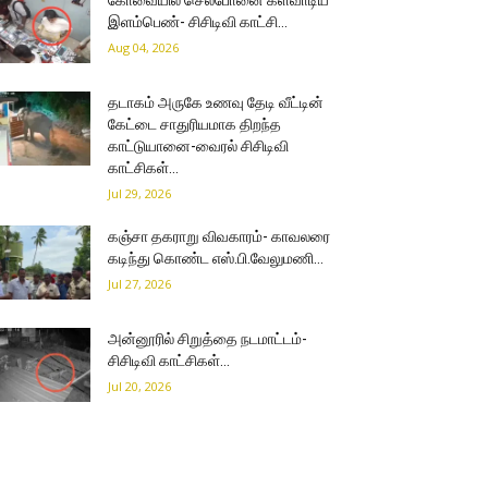
கோவையில் செல்போனை களவாடிய
இளம்பெண்- சிசிடிவி காட்சி…
Aug 04, 2026
தடாகம் அருகே உணவு தேடி வீட்டின்
கேட்டை சாதுரியமாக திறந்த
காட்டுயானை-வைரல் சிசிடிவி
காட்சிகள்…
Jul 29, 2026
கஞ்சா தகராறு விவகாரம்- காவலரை
கடிந்து கொண்ட எஸ்.பி.வேலுமணி…
Jul 27, 2026
அன்னூரில் சிறுத்தை நடமாட்டம்-
சிசிடிவி காட்சிகள்…
Jul 20, 2026