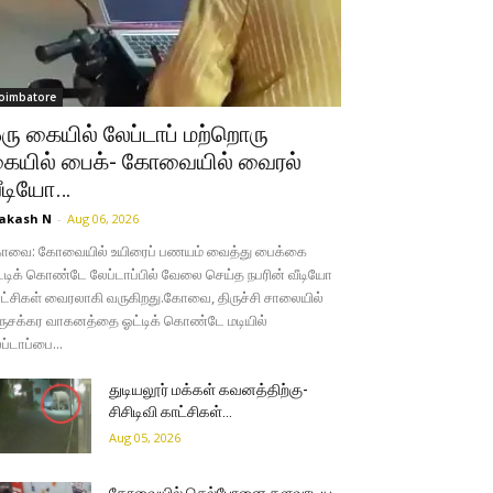
oimbatore
ரு கையில் லேப்டாப் மற்றொரு
ையில் பைக்- கோவையில் வைரல்
ீடியோ…
akash N
-
Aug 06, 2026
வை: கோவையில் உயிரைப் பணயம் வைத்து பைக்கை
்டிக் கொண்டே லேப்டாப்பில் வேலை செய்த நபரின் வீடியோ
ட்சிகள் வைரலாகி வருகிறது. ​கோவை, திருச்சி சாலையில்
ுசக்கர வாகனத்தை ஓட்டிக் கொண்டே மடியில்
ப்டாப்பை...
துடியலூர் மக்கள் கவனத்திற்கு-
சிசிடிவி காட்சிகள்…
Aug 05, 2026