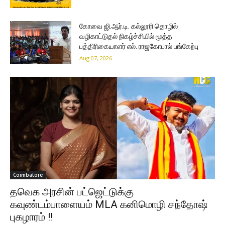
கோவை ஜி.ஆர்.டி. கல்லூரி தொழில்
வழிகாட்டுதல் நிகழ்ச்சியில் மூத்த
பத்திரிகையாளர் எல். ராஜகோபால் பங்கேற்பு
Aug 07, 2026
Coimbatore
தவெக அரசின் பட்ஜெட்டுக்கு
கவுண்டம்பாளையம் MLA கனிமொழி சந்தோஷ்
புகழாரம் !!