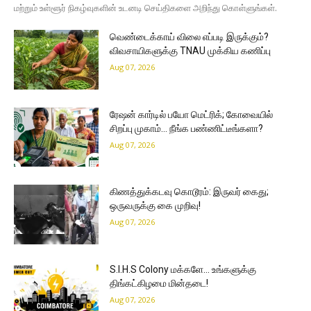
மற்றும் உள்ளூர் நிகழ்வுகளின் உடனடி செய்திகளை அறிந்து கொள்ளுங்கள்.
வெண்டைக்காய் விலை எப்படி இருக்கும்?
விவசாயிகளுக்கு TNAU முக்கிய கணிப்பு
Aug 07, 2026
ரேஷன் கார்டில் பயோ மெட்ரிக்; கோவையில்
சிறப்பு முகாம்… நீங்க பண்ணிட்டீங்களா?
Aug 07, 2026
கிணத்துக்கடவு கொடூரம்: இருவர் கைது;
ஒருவருக்கு கை முறிவு!
Aug 07, 2026
S.I.H.S Colony மக்களே… உங்களுக்கு
திங்கட்கிழமை மின்தடை!
Aug 07, 2026