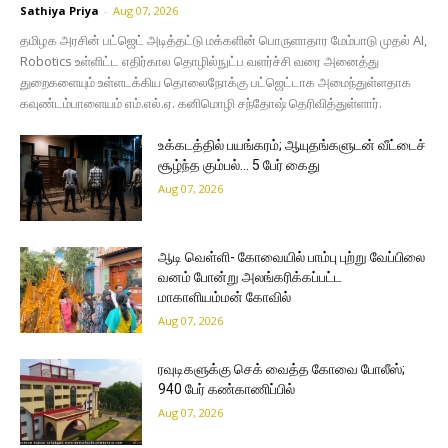
Sathiya Priya
-
Aug 07, 2026
தமிழக அரசின் பட்ஜெட் அடித்தட்டு மக்களின் பொருளாதார மேம்பாடு முதல் AI,
Robotics உள்ளிட்ட எதிர்கால தொழில்நுட்ப வளர்ச்சி வரை அனைத்து
துறைகளையும் உள்ளடக்கிய தொலைநோக்கு பட்ஜெட்டாக அமைந்துள்ளதாக
கவுண்டம்பாளையம் எம்.எல்.ஏ. கனிமொழி சந்தோஷ் தெரிவித்துள்ளார்.
உக்கடத்தில் பயங்கரம்; ஆயுதங்களுடன் வீட்டைச்
சூழ்ந்த கும்பல்… 5 பேர் கைது
Aug 07, 2026
ஆடி வெள்ளி- கோவையில் பாம்பு புற்று வேப்பிலை
வனம் போன்று அலங்கரிக்கப்பட்ட
மாகாளியம்மன் கோவில்
Aug 07, 2026
ரவுடிகளுக்கு செக் வைத்த கோவை போலீஸ்;
940 பேர் கண்காணிப்பில்
Aug 07, 2026