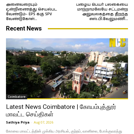
அனைவரையும்
பழைய பெயர் பலகையை
ஒன்றிணைத்து செயல்பட
மாற்றாமலேயே சட்டமன்ற
வேண்டும்- EPS க்கு SPV
அலுவலகத்தை திறந்த
வேண்டுகோள்…
எஸ்.பி.வேலுமணி…
Recent News
Coimbatore
Latest News Coimbatore | கோயம்புத்தூர்
மாவட்ட செய்திகள்
Sathiya Priya
-
Aug 07, 2026
கோவை மாவட்டத்தின் முக்கிய அரசியல், குற்றம், வானிலை, போக்குவரத்து