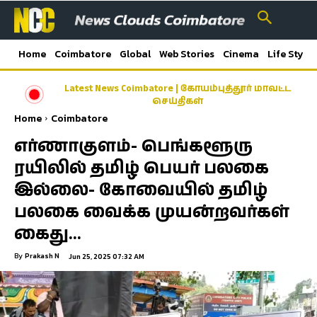
Home
Coimbatore
Global
Web Stories
Cinema
Life Style
Latest News Coimbatore | கோயம்புத்தூர் மாவட்ட
செய்திகள்
Home
Coimbatore
எர்ணாகுளம்- பெங்களூரு
ரயிலில் தமிழ் பெயர் பலகை
இல்லை- கோவையில் தமிழ்
பலகை வைக்க முயன்றவர்கள்
கைது…
By
Prakash N
Jun 25, 2025 07:32 AM