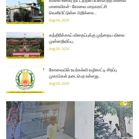
காலை உணவு திட்டத்தில் பயன்பெற்ற மாணவ
மாணவிகள்- கோவை மாநகராட்சி
வெளியிட்டுள்ள அறிக்கை…
Aug 06, 2026
கத்திரிக்காய் விதைப்புக்கு முந்தைய விலை
முன்னறிவிப்பு…
Aug 06, 2026
கோவையில் உயர்கல்வி வழிகாட்டி சிறப்பு
முகாம்கள் நடைபெற உள்ளது…
Aug 06, 2026