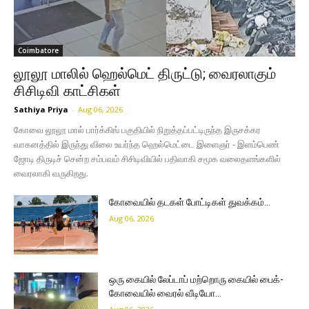
Coimbatore
லூலூ மாலில் ஹெல்மெட் திருட்டு; வைரலாகும்
சிசிடிவி காட்சிகள்
Sathiya Priya
-
Aug 06, 2026
கோவை லூலூ மால் பார்க்கிங் பகுதியில் நிறுத்தப்பட்டிருந்த இருசக்கர
வாகனத்தில் இருந்து விலை உயர்ந்த ஹெல்மெட்டை இளைஞர் - இளம்பெண்
ஜோடி திருடிச் சென்ற சம்பவம் சிசிடிவியில் பதிவாகி சமூக வலைதளங்களில்
வைரலாகி வருகிறது.
கோவையில் தடகள் போட்டிகள் துவக்கம்…
Aug 06, 2026
ஒரு கையில் லேப்டாப் மற்றொரு கையில் பைக்-
கோவையில் வைரல் வீடியோ…