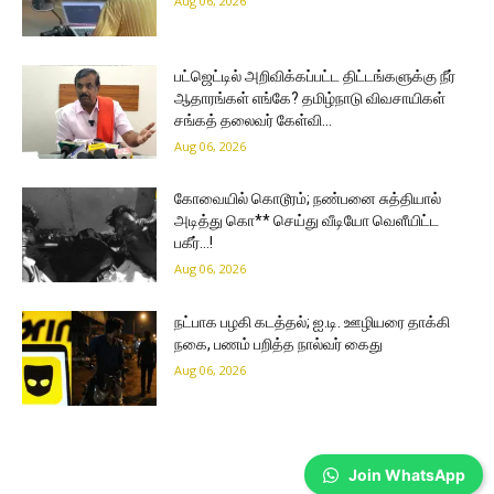
Aug 06, 2026
பட்ஜெட்டில் அறிவிக்கப்பட்ட திட்டங்களுக்கு நீர்
ஆதாரங்கள் எங்கே? தமிழ்நாடு விவசாயிகள்
சங்கத் தலைவர் கேள்வி…
Aug 06, 2026
கோவையில் கொடூரம்; நண்பனை சுத்தியால்
அடித்து கொ** செய்து வீடியோ வெளீயிட்ட
பகீர்…!
Aug 06, 2026
நட்பாக பழகி கடத்தல்; ஐ.டி. ஊழியரை தாக்கி
நகை, பணம் பறித்த நால்வர் கைது
Aug 06, 2026
Join WhatsApp