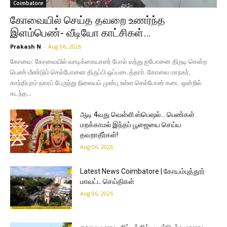
Coimbatore
கோவையில் செய்த தவறை உணர்ந்த
இளம்பெண்- வீடியோ காட்சிகள்…
Prakash N
-
Aug 06, 2026
கோவை: கோவையில் வாடிக்கையாளர் போல் வந்து ஐபோனை திருடி சென்ற
பெண் மீண்டும் செல்போனை திருப்பி ஒப்படைத்தார். கோவை மாநகர்,
காந்திபுரம் நகரப் பேருந்து நிலையம் முன்பு உள்ள செல்போன் கடை ஒன்றில்
கடந்த...
ஆடி 4வது வெள்ளி ஸ்பெஷல்… பெண்கள்
மறக்காமல் இந்தப் பூஜையை செய்ய
தவறாதீர்கள்!
Aug 06, 2026
Latest News Coimbatore | கோயம்புத்தூர்
மாவட்ட செய்திகள்
Aug 06, 2026