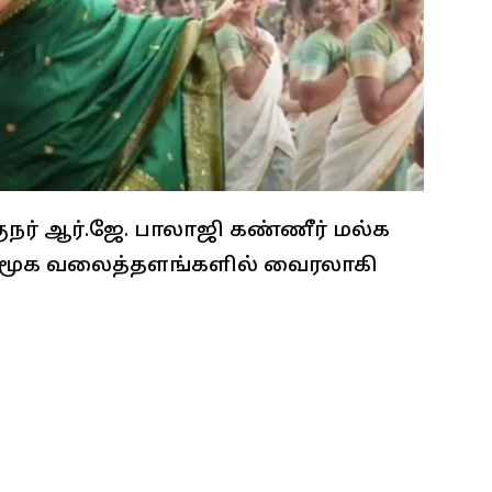
குநர் ஆர்.ஜே. பாலாஜி கண்ணீர் மல்க
 சமூக வலைத்தளங்களில் வைரலாகி