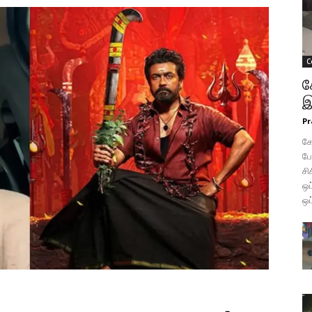
C
க
இ
Pr
கோ
போ
சி
ஒப
ஒப