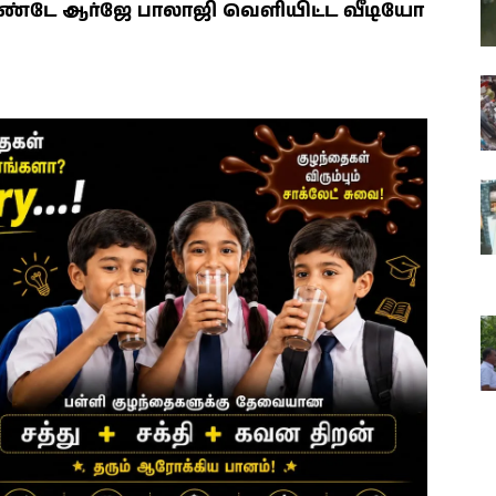
்டே ஆர்ஜே பாலாஜி வெளியிட்ட வீடியோ