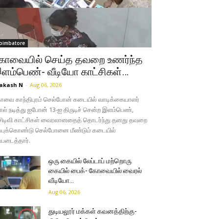
oimbatore
ோவையில் செய்த தவறை உணர்ந்த
ளம்பெண்- வீடியோ காட்சிகள்…
akash N
-
Aug 06, 2026
வை காந்திபுரம் செல்போன் கடையில் வாடிக்கையாளர்
ல் நடித்து ஐபோன் 13-ஐ திருடிச் சென்ற இளம்பெண்,
சிடிவி காட்சிகள் வைரலானதைத் தொடர்ந்து தனது தவறை
்புக்கொண்டு செல்போனை மீண்டும் கடையில்
்படைத்தார்.
ஒரு கையில் லேப்டாப் மற்றொரு
கையில் பைக்- கோவையில் வைரல்
வீடியோ…
Aug 06, 2026
துடியலூர் மக்கள் கவனத்திற்கு-