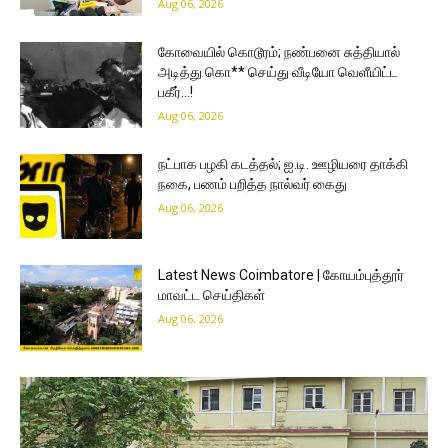
Aug 06, 2026
கோவையில் கொடூரம்; நண்பனை சுத்தியால்
அடித்து கொ** செய்து வீடியோ வெளீயிட்ட
பகீர்…!
Aug 06, 2026
நட்பாக பழகி கடத்தல்; ஐ.டி. ஊழியரை தாக்கி
நகை, பணம் பறித்த நால்வர் கைது
Aug 06, 2026
Latest News Coimbatore | கோயம்புத்தூர்
மாவட்ட செய்திகள்
Aug 06, 2026