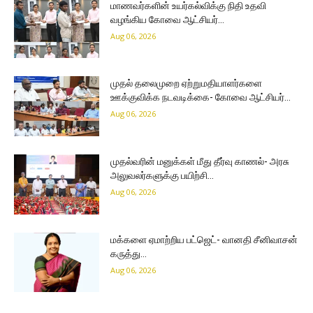
மாணவர்களின் உயர்கல்விக்கு நிதி உதவி
வழங்கிய கோவை ஆட்சியர்…
Aug 06, 2026
முதல் தலைமுறை ஏற்றுமதியாளர்களை
ஊக்குவிக்க நடவடிக்கை- கோவை ஆட்சியர்…
Aug 06, 2026
முதல்வரின் மனுக்கள் மீது தீர்வு காணல்- அரசு
அலுவலர்களுக்கு பயிற்சி…
Aug 06, 2026
மக்களை ஏமாற்றிய பட்ஜெட்- வானதி சீனிவாசன்
கருத்து…
Aug 06, 2026