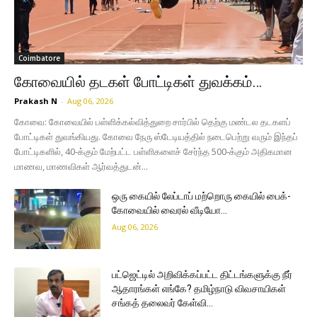
Coimbatore
கோவையில் தடகள் போட்டிகள் துவக்கம்…
Prakash N
-
Aug 06, 2026
கோவை: கோவையில் பள்ளிக்கல்வித்துறை சார்பில் தெற்கு மண்டல தடகளப்
போட்டிகள் துவங்கியது. கோவை நேரு ஸ்டேடியத்தில் நடைபெற்று வரும் இந்தப்
போட்டிகளில், 40-க்கும் மேற்பட்ட பள்ளிகளைச் சேர்ந்த 500-க்கும் அதிகமான
மாணவ, மாணவிகள் ஆர்வத்துடன்...
ஒரு கையில் லேப்டாப் மற்றொரு கையில் பைக்-
கோவையில் வைரல் வீடியோ…
Aug 06, 2026
பட்ஜெட்டில் அறிவிக்கப்பட்ட திட்டங்களுக்கு நீர்
ஆதாரங்கள் எங்கே? தமிழ்நாடு விவசாயிகள்
சங்கத் தலைவர் கேள்வி…