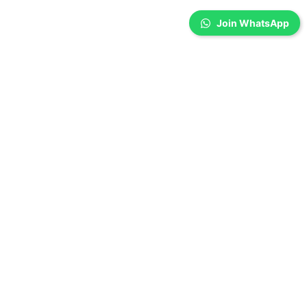
Join WhatsApp
Coimbatore
முதல்வர் விஜய் அரசின் முதல் பட்ஜெட்
திருப்தியளித்ததா? கோவை
தொழில்துறையினர் சொல்வது இதுதான்!
Wilson Joel V
-
Aug 05, 2026
கோவை: தமிழக சட்டசபையில் முதல்வர் விஜய் தலைமையிலான தவெக அரசு
முதல்முறையாக பட்ஜெட்டை இன்று தாக்கல் செய்துள்ளது. இதில்,
தொழில்துறையினருக்கு எந்த அளவுக்கு முக்கியத்துவம்
கொடுக்கப்பட்டுள்ளது, தொழில்துறையினரை திருப்தியடையச் செய்ததா?
என்பதை இந்தத்...