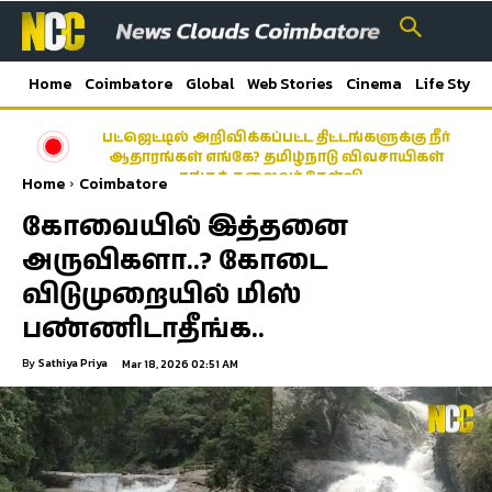
Home
Coimbatore
Global
Web Stories
Cinema
Life Style
பட்ஜெட்டில் அறிவிக்கப்பட்ட திட்டங்களுக்கு நீர்
ஆதாரங்கள் எங்கே? தமிழ்நாடு விவசாயிகள்
சங்கத் தலைவர் கேள்வி…
Home
Coimbatore
கோவையில் இத்தனை
அருவிகளா..? கோடை
விடுமுறையில் மிஸ்
பண்ணிடாதீங்க..
By
Sathiya Priya
Mar 18, 2026 02:51 AM