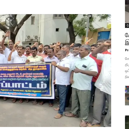
C
க
இ
Pr
க
தி
ஒப
நி