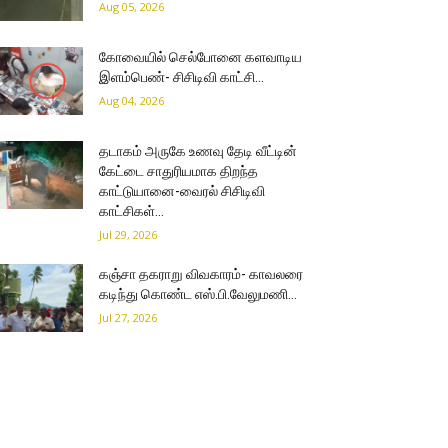
Aug 05, 2026
கோவையில் செல்போனை களவாடிய
இளம்பெண்- சிசிடிவி காட்சி…
Aug 04, 2026
தடாகம் அருகே உணவு தேடி வீட்டின்
கேட்டை சாதுரியமாக திறந்த
காட்டுயானை-வைரல் சிசிடிவி
காட்சிகள்…
Jul 29, 2026
கஞ்சா தகராறு விவகாரம்- காவலரை
கடிந்து கொண்ட எஸ்.பி.வேலுமணி…
Jul 27, 2026