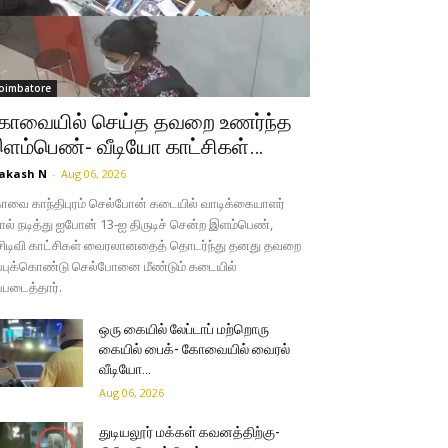
oimbatore
ோவையில் செய்த தவறை உணர்ந்த
ளம்பெண்- வீடியோ காட்சிகள்…
akash N
-
Aug 06, 2026
வை காந்திபுரம் செல்போன் கடையில் வாடிக்கையாளர்
ல் நடித்து ஐபோன் 13-ஐ திருடிச் சென்ற இளம்பெண்,
சிடிவி காட்சிகள் வைரலானதைத் தொடர்ந்து தனது தவறை
்புக்கொண்டு செல்போனை மீண்டும் கடையில்
்படைத்தார்.
ஒரு கையில் லேப்டாப் மற்றொரு
கையில் பைக்- கோவையில் வைரல்
வீடியோ…
Aug 06, 2026
துடியலூர் மக்கள் கவனத்திற்கு-