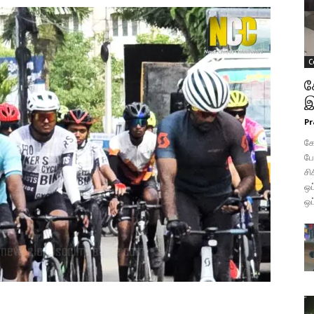
C
க
இ
Pr
கோ
போ
சி
ஒப
ஒப