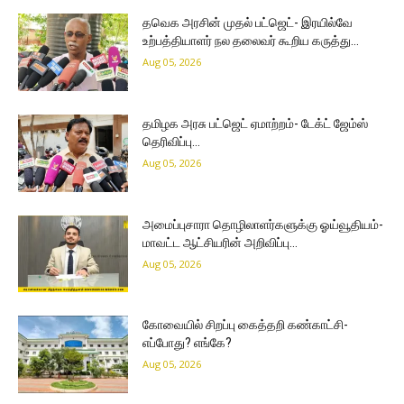
தவெக அரசின் முதல் பட்ஜெட்- இரயில்வே
உற்பத்தியாளர் நல தலைவர் கூறிய கருத்து…
Aug 05, 2026
தமிழக அரசு பட்ஜெட் ஏமாற்றம்- டேக்ட் ஜேம்ஸ்
தெரிவிப்பு…
Aug 05, 2026
அமைப்புசாரா தொழிலாளர்களுக்கு ஓய்வூதியம்-
மாவட்ட ஆட்சியரின் அறிவிப்பு…
Aug 05, 2026
கோவையில் சிறப்பு கைத்தறி கண்காட்சி-
எப்போது? எங்கே?
Aug 05, 2026