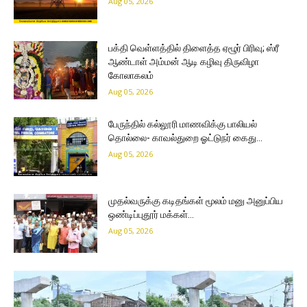
Aug 05, 2026
பக்தி வெள்ளத்தில் திளைத்த ஏழூர் பிரிவு; ஸ்ரீ
ஆண்டாள் அம்மன் ஆடி கழிவு திருவிழா
கோலாகலம்
Aug 05, 2026
பேருந்தில் கல்லூரி மாணவிக்கு பாலியல்
தொல்லை- காவல்துறை ஓட்டுநர் கைது…
Aug 05, 2026
முதல்வருக்கு கடிதங்கள் மூலம் மனு அனுப்பிய
ஒண்டிப்புதூர் மக்கள்…
Aug 05, 2026