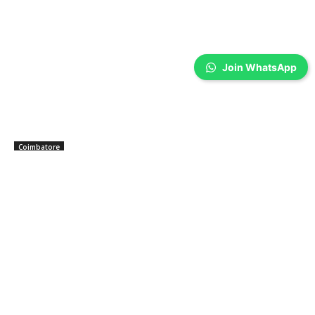
Join WhatsApp
Coimbatore
தமிழ்நாடு வேளாண்மைப் பல்கலைக்கழகத்தில்
முதுகலை பட்டப்படிப்பு சேர்க்கை துவக்கம்…
Prakash N
-
Aug 05, 2026
கோவை: தமிழ்நாடு வேளாண்மைப் பல்கலைக்கழகத்தில் முதுகலை பட்டப்படிப்பு
2026-27 மாணவர் சேர்க்கை தொடங்கியது. கோவையில் உள்ள தமிழ்நாடு
வேளாண்மைப் பல்கலைக்கழகத்தின் முதுநிலைப் பட்ட மேற்படிப்பு பயிலகம்
2026-27 கல்வியாண்டிற்கான முதுநிலை Master's) பட்டப்படிப்புகளுக்கான
மாணவர்...