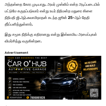
அந்தஸ்தை கோர முடியாது. அவர் முஸ்லிம் என்ற அடிப்படையில்
மட்டுமே கருதப்படுவார் என்று உயர் நீதிமன்ற மதுரை கிளை
நீதிபதி ஜி.ஆர்.சுவாமிநாதன் கடந்த ஜூன் 25-ஆம் தேதி
தீர்ப்பளித்துள்ளார்.
இது சமூக நீதிக்கு எதிரானது என்று இஸ்லாமிய அமைப்புகள்
விமர்சித்து வருகின்றன.
Advertisement