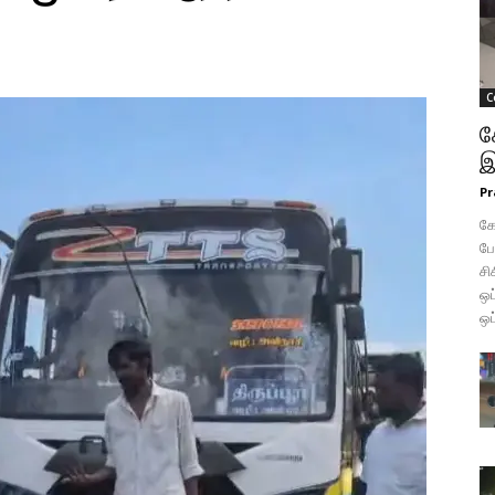
C
க
இ
Pr
கோ
போ
சி
ஒப
ஒப