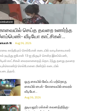
oimbatore
ோவையில் செய்த தவறை உணர்ந்த
ளம்பெண்- வீடியோ காட்சிகள்…
akash N
-
Aug 06, 2026
வை காந்திபுரம் செல்போன் கடையில் வாடிக்கையாளர்
ல் நடித்து ஐபோன் 13-ஐ திருடிச் சென்ற இளம்பெண்,
சிடிவி காட்சிகள் வைரலானதைத் தொடர்ந்து தனது தவறை
்புக்கொண்டு செல்போனை மீண்டும் கடையில்
்படைத்தார்.
ஒரு கையில் லேப்டாப் மற்றொரு
கையில் பைக்- கோவையில் வைரல்
வீடியோ…
Aug 06, 2026
துடியலூர் மக்கள் கவனத்திற்கு-