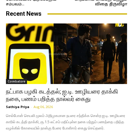
சம்பவம்…
விதை திருவிழா
Recent News
Coimbatore
நட்பாக பழகி கடத்தல்; ஐ.டி. ஊழியரை தாக்கி
நகை, பணம் பறித்த நால்வர் கைது
Sathiya Priya
-
Aug 06, 2026
செல்போன் செயலி மூலம் அறிமுகமான நபரை சந்திக்க சென்ற ஐ.டி. ஊழியரை
காரில் கடத்தி தாக்கி, ரூ.1.5 லட்சம் மதிப்புள்ள நகை மற்றும் பணத்தை பறித்த
வழக்கில் கோவையில் நான்கு பேரை போலீசார் கைது செய்தனர்.