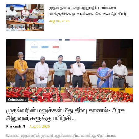
முதல் தலைமுறை ஏற்றுமதியாளர்களை
ஊக்குவிக்க நடவடிக்கை- கோவை ஆட்சியர்…
Aug 06, 2026
Coimbatore
முதல்வரின் மனுக்கள் மீது தீர்வு காணல்- அரசு
அலுவலர்களுக்கு பயிற்சி…
Prakash N
-
Aug 06, 2026
கோவை: முதல்வரின் முகவரி மனுக்களைதீர்வு காண்பது தொடர்பாக