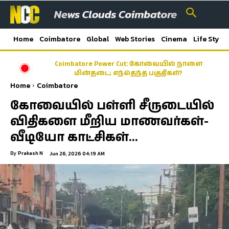
Home
Coimbatore
Global
Web Stories
Cinema
Life Style
கர்நாடகாவில் இருந்து கேரளாவுக்கு கடத்தப்பட்ட
Coimbatore Power Cut: கோவையில் நாளை
மின்தடை; எந்தெந்த பகுதிகள்?
7,000 லிட்டர் எரிசாராயம் பறிமுதல்
Home
Coimbatore
கோவையில் பள்ளி சீருடையில்
விதிகளை மீறிய மாணவர்கள்-
வீடியோ காட்சிகள்…
By
Prakash N
Jun 26, 2026 04:19 AM