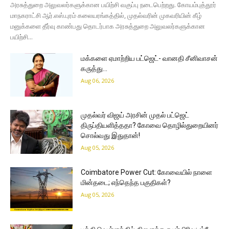
அரசுத்துறை அலுவலர்களுக்கான பயிற்சி வகுப்பு நடைபெற்றது. கோயம்புத்தூர்
மாநகராட்சி ஆர்.எஸ்.புரம் கலையரங்கத்தில், முதல்வரின் முகவரியின் கீழ்
மனுக்களை தீர்வு காண்பது தொடர்பாக அரசுத்துறை அலுவலர்களுக்கான
பயிற்சி...
மக்களை ஏமாற்றிய பட்ஜெட்- வானதி சீனிவாசன்
கருத்து…
Aug 06, 2026
முதல்வர் விஜய் அரசின் முதல் பட்ஜெட்
திருப்தியளித்ததா? கோவை தொழில்துறையினர்
சொல்வது இதுதான்!
Aug 05, 2026
Coimbatore Power Cut: கோவையில் நாளை
மின்தடை; எந்தெந்த பகுதிகள்?
Aug 05, 2026