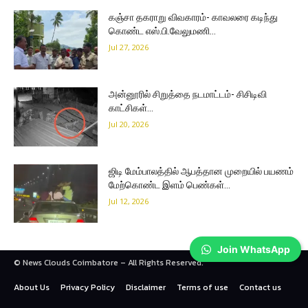
கஞ்சா தகராறு விவகாரம்- காவலரை கடிந்து
கொண்ட எஸ்.பி.வேலுமணி…
Jul 27, 2026
அன்னூரில் சிறுத்தை நடமாட்டம்- சிசிடிவி
காட்சிகள்…
Jul 20, 2026
ஜிடி மேம்பாலத்தில் ஆபத்தான முறையில் பயணம்
மேற்கொண்ட இளம் பெண்கள்…
Jul 12, 2026
Join WhatsApp
© News Clouds Coimbatore – All Rights Reserved.
About Us
Privacy Policy
Disclaimer
Terms of use
Contact us