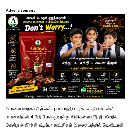
Advertisement
​கோவை மாநகர் ஆர்.எஸ்.புரம் காந்தி பார்க் பகுதியில் பள்ளி
மாணவர்கள் 4 பேர் போக்குவரத்து விதிகளை மீறி டூ-வீலரில்
சென்ற அதிர்ச்சி வீடியோ காட்சிகள் இணையத்தில் வெளியாகி