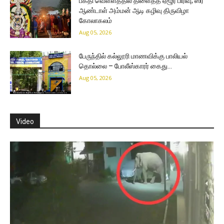
பக்தி வெள்ளத்தில் திளைத்த ஏழூர் பிரிவு; ஸ்ரீ
ஆண்டாள் அம்மன் ஆடி கழிவு திருவிழா
கோலாகலம்
Aug 05, 2026
பேருந்தில் கல்லூரி மாணவிக்கு பாலியல்
தொல்லை – போலீஸ்காரர் கைது…
Aug 05, 2026
Video