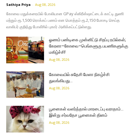
Sathiya Priya
-
Aug 08, 2026
கோவை மதுக்கரையில் போலியான GPay ஸ்கிரீன்ஷாட்டைக் காட்டி துணி
மற்றும் ரூ.1,500 ரொக்கப் பணம் என மொத்தம் ரூ.2,150 மோசடி செய்த
வாலிபர் குறித்து போலீசில் புகார் அளிக்கப்பட்டுள்ளது.
ஓணம் பண்டிகை முன்னிட்டு சிறப்பு ரயில்கள்;
கேரளா–கோவை–பெங்களூரு பயணிகளுக்கு
மகிழ்ச்சி!
Aug 08, 2026
கோவையில் சுதேசி மேளா நிகழ்ச்சி
துவங்கியது…
Aug 08, 2026
பூனைகள் வளர்த்தால் மாரடைப்பு வராதாம்…
இன்று சர்வதேச பூனைகள் தினம்
Aug 08, 2026