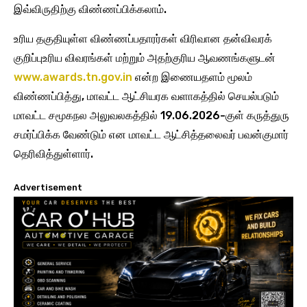
இவ்விருதிற்கு விண்ணப்பிக்கலாம்.
உரிய தகுதியுள்ள விண்ணப்பதாரர்கள் விரிவான தன்விவரக்
குறிப்புஉரிய விவரங்கள் மற்றும் அதற்குரிய ஆவணங்களுடன்
www.awards.tn.gov.in
என்ற இணையதளம் மூலம்
விண்ணப்பித்து, மாவட்ட ஆட்சியரக வளாகத்தில் செயல்படும்
மாவட்ட சமூகநல அலுவலகத்தில் 19.06.2026-குள் கருத்துரு
சமர்ப்பிக்க வேண்டும் என மாவட்ட ஆட்சித்தலைவர் பவன்குமார்
தெரிவித்துள்ளார்.
Advertisement