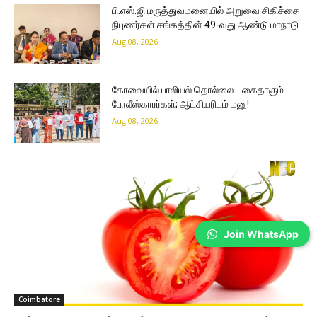
பி.எஸ்.ஜி மருத்துவமனையில் அறுவை சிகிச்சை
நிபுணர்கள் சங்கத்தின் 49-வது ஆண்டு மாநாடு
Aug 08, 2026
கோவையில் பாலியல் தொல்லை… கைதாகும்
போலீஸ்காரர்கள்; ஆட்சியரிடம் மனு!
Aug 08, 2026
Join WhatsApp
Coimbatore