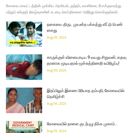
கோவை மாவட்டத்தின் முக்கிய அரசியல், குற்றம், வானிலை, போக்குவரத்து
மற்றும் உள்ளூர் நிகழ்வுகளின் உடனடி செய்திகளை அறிந்து கொள்ளுங்கள்.
நகையை திருட முயன்ற பக்கத்து வீட்டு பெண்
கைது
Aug 09, 2026
காருக்குள் விளையாடிய 9 வயது சிறுவன்; கதவு
தானாக மூடியதால் மூச்சுத்திணறி உயிரிழப்பு!
Aug 09, 2026
இறப்பிலும் இணை பிரியாத தம்பதி; கோவையில்
நெகிழ்ச்சி
Aug 09, 2026
கோவையில் நாளை குடற்புழு நீக்க முகாம்…
Aug 09, 2026