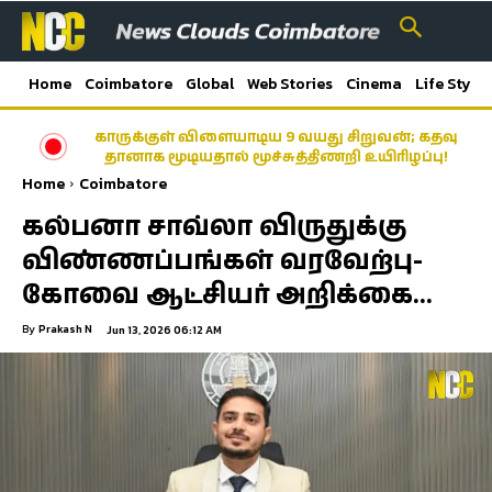
Home
Coimbatore
Global
Web Stories
Cinema
Life Style
காருக்குள் விளையாடிய 9 வயது சிறுவன்; கதவு
தானாக மூடியதால் மூச்சுத்திணறி உயிரிழப்பு!
Home
Coimbatore
கல்பனா சாவ்லா விருதுக்கு
விண்ணப்பங்கள் வரவேற்பு-
கோவை ஆட்சியர் அறிக்கை…
By
Prakash N
Jun 13, 2026 06:12 AM