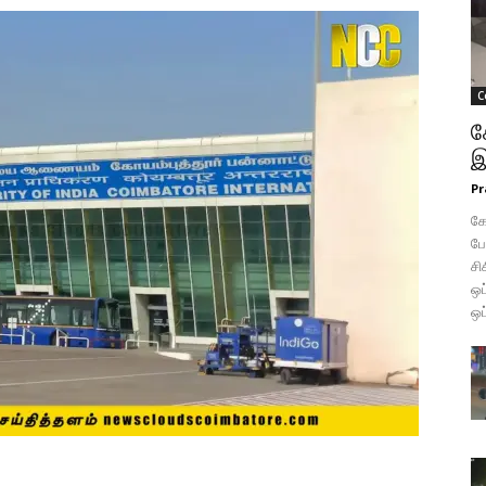
C
க
இ
Pr
கோ
போ
சி
ஒப
ஒப