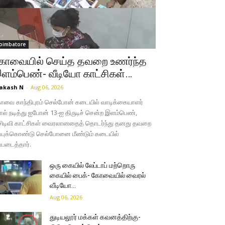
oimbatore
ோவையில் செய்த தவறை உணர்ந்த
ளம்பெண்- வீடியோ காட்சிகள்…
akash N
-
Aug 06, 2026
வை காந்திபுரம் செல்போன் கடையில் வாடிக்கையாளர்
ல் நடித்து ஐபோன் 13-ஐ திருடிச் சென்ற இளம்பெண்,
சிடிவி காட்சிகள் வைரலானதைத் தொடர்ந்து தனது தவறை
்புக்கொண்டு செல்போனை மீண்டும் கடையில்
்படைத்தார்.
ஒரு கையில் லேப்டாப் மற்றொரு
கையில் பைக்- கோவையில் வைரல்
வீடியோ…
Aug 06, 2026
துடியலூர் மக்கள் கவனத்திற்கு-