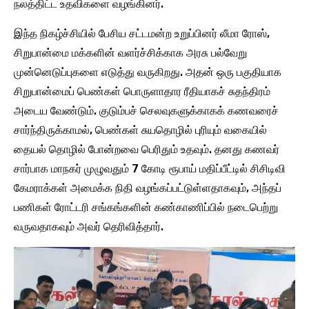
நலத்திட்ட உதவிகளை வழங்கினர்.
இந்த நிகழ்ச்சியில் பேசிய சட்டமன்ற உறுப்பினர் லீமா ரோஸ்,
சிறுபான்மை மக்களின் வளர்ச்சிக்காக அரசு பல்வேறு
முன்னெடுப்புகளை எடுத்து வருகிறது. அதன் ஒரு பகுதியாக
சிறுபான்மைப் பெண்கள் பொருளாதார ரீதியாகச் சுதந்திரம்
அடைய வேண்டும். குடும்பச் செலவுகளுக்காகக் கணவரைச்
சார்ந்திருக்காமல், பெண்கள் சுயதொழில் புரியும் வகையில்
தையல் தொழில் போன்றவை பெரிதும் உதவும். தனது கணவர்
சார்பாக மாநகர் முழுவதும் 7 கோடி ரூபாய் மதிப்பீட்டில் சிசிடிவி
கேமராக்கள் அமைக்க நிதி வழங்கப்பட்டுள்ளதாகவும், அந்தப்
பணிகள் ரோட்டரி சங்கங்களின் கண்காணிப்பில் நடைபெற்று
வருவதாகவும் அவர் தெரிவித்தார்.