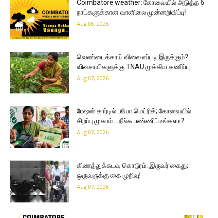
Coimbatore weather: கோவையில் அடுத்த 6
நாட்களுக்கான வானிலை முன்னறிவிப்பு!
Aug 08, 2026
வெண்டைக்காய் விலை எப்படி இருக்கும்?
விவசாயிகளுக்கு TNAU முக்கிய கணிப்பு
Aug 07, 2026
ரேஷன் கார்டில் பயோ மெட்ரிக்; கோவையில்
சிறப்பு முகாம்… நீங்க பண்ணிட்டீங்களா?
Aug 07, 2026
கிணத்துக்கடவு கொடூரம்: இருவர் கைது;
ஒருவருக்கு கை முறிவு!
Aug 07, 2026