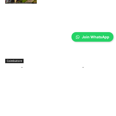
Join WhatsApp
Coimbatore
கலைஞர் கருணாநிதி நினைவு தினம்-
கோவையில் அஞ்சலி…
Prakash N
-
Aug 07, 2026
முன்னாள் முதல்வர் கலைஞர் கருணாநிதியின் 8-வது நினைவு
தினத்தையொட்டி, கோவை மாநகர் மாவட்ட திமுக சார்பில் அமைதி ஊர்வலம்
நடத்தப்பட்டு, பேரறிஞர் அண்ணா சிலை மற்றும் கலைஞரின் உருவப்படத்திற்கு
மாலை அணிவித்து மரியாதை செலுத்தப்பட்டது.