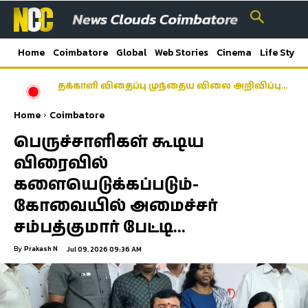
Home
Coimbatore
Global
Web Stories
Cinema
Life Style
தக்காளி விதைப்பு முந்தைய விலை அறிவிப்பு…
Home
Coimbatore
பெருச்சாளிகள் கூடிய
விரைவில்
களையெடுக்கப்படும்-
கோவையில் அமைச்சர்
சம்பத்குமார் பேட்டி…
By
Prakash N
Jul 09, 2026 09:36 AM