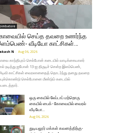
oimbatore
ோவையில் செய்த தவறை உணர்ந்த
ளம்பெண்- வீடியோ காட்சிகள்…
akash N
-
Aug 06, 2026
வை காந்திபுரம் செல்போன் கடையில் வாடிக்கையாளர்
ல் நடித்து ஐபோன் 13-ஐ திருடிச் சென்ற இளம்பெண்,
சிடிவி காட்சிகள் வைரலானதைத் தொடர்ந்து தனது தவறை
்புக்கொண்டு செல்போனை மீண்டும் கடையில்
்படைத்தார்.
ஒரு கையில் லேப்டாப் மற்றொரு
கையில் பைக்- கோவையில் வைரல்
வீடியோ…
Aug 06, 2026
துடியலூர் மக்கள் கவனத்திற்கு-