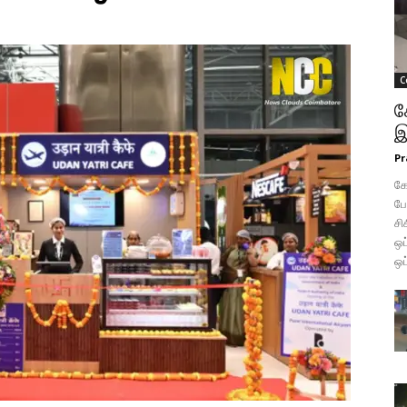
C
க
இ
Pr
கோ
போ
சி
ஒப
ஒப