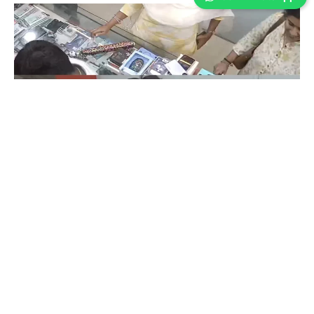
Coimbatore
கோவையில் செய்த தவறை உணர்ந்த
இளம்பெண்- வீடியோ காட்சிகள்…
Prakash N
-
Aug 06, 2026
கோவை காந்திபுரம் செல்போன் கடையில் வாடிக்கையாளர் போல் நடித்து
ஐபோன் 13-ஐ திருடிச் சென்ற இளம்பெண், சிசிடிவி காட்சிகள் வைரலானதைத்
தொடர்ந்து தனது தவறை ஒப்புக்கொண்டு செல்போனை மீண்டும் கடையில்
ஒப்படைத்தார்.
ஒரு கையில் லேப்டாப் மற்றொரு கையில் பைக்-
கோவையில் வைரல் வீடியோ…