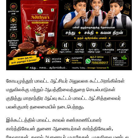
கோயமுத்தூர் மாவட்ட ஆட்சியர் அலுவலக கூட்டஅரங்கில்உள்
மதுவிலக்கு மற்றும் ஆயத்தீர்வைத்துறை செயல்பாடுகள்
குறித்து மாதாந்திர ஆய்வு கூட்டம் மாவட்ட ஆட்சித்தலைவர்
பவன்குமார் தலைமையில் நடைபெற்றது.
இக்கூட்டத்தில் மாவட்ட காவல் கண்காணிப்பாளர்
கார்த்திகேயன் துணை ஆணையர்கள் கார்த்திகேயன்,
தேவநாதன், கலால் ஆணையர் முருகேசன், முதுநிலை மண்டல