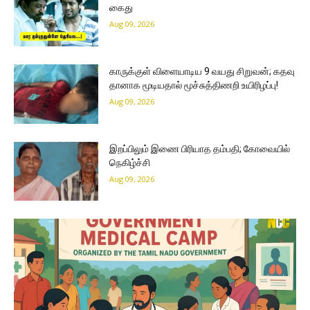
கைது
Aug 09, 2026
காருக்குள் விளையாடிய 9 வயது சிறுவன்; கதவு
தானாக மூடியதால் மூச்சுத்திணறி உயிரிழப்பு!
Aug 09, 2026
இறப்பிலும் இணை பிரியாத தம்பதி; கோவையில்
நெகிழ்ச்சி
Aug 09, 2026