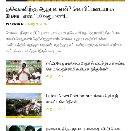
தவெகவிற்கு ஆதரவு ஏன்? வெளிப்படையாக
பேசிய எஸ்.பி.வேலுமணி…
Prakash N
-
Aug 09, 2026
கோவை: திமுக எதிர்ப்பு என்பதால் தான் தவெகவிற்கு ஆதரவளித்தோம் என
எஸ்.பி.வேலுமணி தெரிவித்துள்ளார். கோவை புதூர் பகுதியில் உள்ள
மண்டபத்தில் அதிமுக தொண்டாமுத்தூர் சட்டமன்ற தொகுதி செயல் வீரர்கள்
கூட்டம் நடைபெற்றது இதில் அதிமுக...
எஸ்.பி வேலுமணியை அருகில் வைத்து கொண்டு
செ.ம.வேலுச்சாமி கூறிய கருத்துக்கள்…
Aug 09, 2026
Latest News Coimbatore | கோயம்புத்தூர்
மாவட்ட செய்திகள்
Aug 09, 2026
நகையை திருட முயன்ற பக்கத்து வீட்டு பெண்