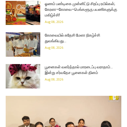
ஓணம் பண்டிகை முன்னிட்டு சிறப்பு ரயில்கள்;
கேரளா–கோவை–பெங்களூரு பயணிகளுக்கு
மகிழ்ச்சி!
Aug 08, 2026
கோவையில் சுதேசி மேளா நிகழ்ச்சி
துவங்கியது…
Aug 08, 2026
பூனைகள் வளர்த்தால் மாரடைப்பு வராதாம்…
இன்று சர்வதேச பூனைகள் தினம்
Aug 08, 2026