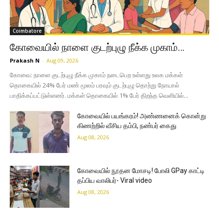
Coimbatore
கோவையில் நாளை குடற்புழு நீக்க முகாம்…
Prakash N
-
Aug 09, 2026
கோவை: நாளை குடற்புழு நீக்க முகாம் நடைபெற உள்ளது உலக மக்கள்
தொகையில் 24% பேர் மண் மூலம் பரவும் குடற்புழு தொற்று நோயால்
பாதிக்கப்பட்டுள்ளனர். மக்கள் தொகையில் 1% பேர் திறந்த வெளியில்...
கோவையில் பயங்கரம்! அண்ணனைக் கொன்று
கிணற்றில் வீசிய தம்பி, நண்பர் கைது
Aug 08, 2026
கோவையில் நூதன மோசடி! போலி GPay காட்டி
தப்பிய வாலிபர்- Viral video
Aug 08, 2026