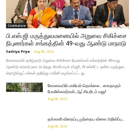
Coimbatore
பி.எஸ்.ஜி மருத்துவமனையில் அறுவை சிகிச்சை
நிபுணர்கள் சங்கத்தின் 49-வது ஆண்டு மாநாடு
Sathiya Priya
-
Aug 08, 2026
கோவையில் தமிழ்நாடு அறுவை சிகிச்சை நிபுணர்கள் சங்கத்தின் 49-வது
ஆண்டு மாநாடு நடைபெற்றது. ரோபோடிக் சர்ஜரி, AI உள்ளிட்ட நவீன மருத்துவ
தொழில்நுட்பங்கள் குறித்து பயிற்சி வழங்கப்பட்டது.
கோவையில் பாலியல் தொல்லை… கைதாகும்
போலீஸ்காரர்கள்; ஆட்சியரிடம் மனு!
Aug 08, 2026
தக்காளி விதைப்பு முந்தைய விலை அறிவிப்பு…
Aug 08, 2026