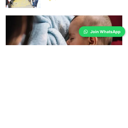
Join WhatsApp
Coimbatore
உலக தாய்ப்பால் வாரம்; தான் பெற்றால் தான்
குழந்தையா? கோவைக்கு பெருமை சேர்க்கும்
தாய்மார்கள்
Wilson Joel V
-
Aug 07, 2026
உலக தாய்ப்பால் வாரத்தை முன்னிட்டு, தாய்ப்பாலின் அவசியம், குழந்தைகளின்
ஆரோக்கியத்தில் அதன் பங்கு மற்றும் தாய்ப்பால் வழங்க முடியாத
குழந்தைகளுக்கு தாய்ப்பால் தானம் செய்து உயிர்காக்கும் பெண்களின் சேவை