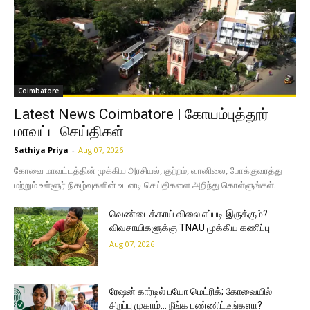
Coimbatore
Latest News Coimbatore | கோயம்புத்தூர்
மாவட்ட செய்திகள்
Sathiya Priya
-
Aug 07, 2026
கோவை மாவட்டத்தின் முக்கிய அரசியல், குற்றம், வானிலை, போக்குவரத்து
மற்றும் உள்ளூர் நிகழ்வுகளின் உடனடி செய்திகளை அறிந்து கொள்ளுங்கள்.
வெண்டைக்காய் விலை எப்படி இருக்கும்?
விவசாயிகளுக்கு TNAU முக்கிய கணிப்பு
Aug 07, 2026
ரேஷன் கார்டில் பயோ மெட்ரிக்; கோவையில்
சிறப்பு முகாம்… நீங்க பண்ணிட்டீங்களா?