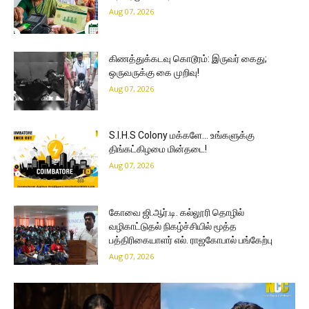
Aug 07, 2026
கிணத்துக்கடவு கொடூரம்: இருவர் கைது;
ஒருவருக்கு கை முறிவு!
Aug 07, 2026
S.I.H.S Colony மக்களே… உங்களுக்கு
திங்கட்கிழமை மின்தடை!
Aug 07, 2026
கோவை ஜி.ஆர்.டி. கல்லூரி தொழில்
வழிகாட்டுதல் நிகழ்ச்சியில் மூத்த
பத்திரிகையாளர் எல். ராஜகோபால் பங்கேற்பு
Aug 07, 2026