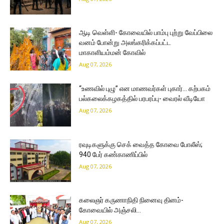
ஆடி வெள்ளி- கோவையில் பாம்பு புற்று வேப்பிலை
வனம் போன்று அலங்கரிக்கப்பட்ட
மாகாளியம்மன் கோவில்
Aug 07, 2026
“உணவில் புழு” என மாணவர்கள் புகார்… கற்பகம்
பல்கலைக்கழகத்தில் பரபரப்பு- வைரல் வீடியோ
Aug 07, 2026
ரவுடிகளுக்கு செக் வைத்த கோவை போலீஸ்;
940 பேர் கண்காணிப்பில்
Aug 07, 2026
கலைஞர் கருணாநிதி நினைவு தினம்-
கோவையில் அஞ்சலி…
Aug 07, 2026