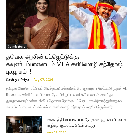
Coimbatore
தவெக அரசின் பட்ஜெட்டுக்கு
கவுண்டம்பாளையம் MLA கனிமொழி சந்தோஷ்
புகழாரம் !!
Sathiya Priya
-
Aug 07, 2026
தமிழக அரசின் பட்ஜெட் அடித்தட்டு மக்களின் பொருளாதார மேம்பாடு முதல் AI,
Robotics உள்ளிட்ட எதிர்கால தொழில்நுட்ப வளர்ச்சி வரை அனைத்து
துறைகளையும் உள்ளடக்கிய தொலைநோக்கு பட்ஜெட்டாக அமைந்துள்ளதாக
கவுண்டம்பாளையம் எம்.எல்.ஏ. கனிமொழி சந்தோஷ் தெரிவித்துள்ளார்.
உக்கடத்தில் பயங்கரம்; ஆயுதங்களுடன் வீட்டைச்
சூழ்ந்த கும்பல்… 5 பேர் கைது
Aug 07, 2026