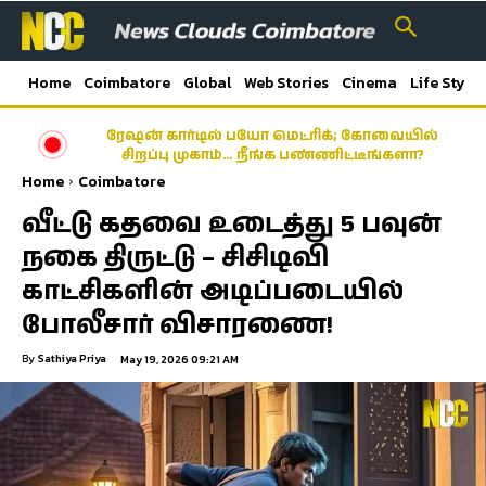
Home
Coimbatore
Global
Web Stories
Cinema
Life Style
ரேஷன் கார்டில் பயோ மெட்ரிக்; கோவையில்
சிறப்பு முகாம்… நீங்க பண்ணிட்டீங்களா?
Home
Coimbatore
வீட்டு கதவை உடைத்து 5 பவுன்
நகை திருட்டு – சிசிடிவி
காட்சிகளின் அடிப்படையில்
போலீசார் விசாரணை!
By
Sathiya Priya
May 19, 2026 09:21 AM