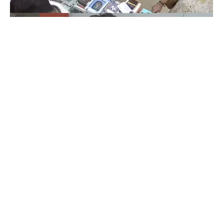
Coimbatore
கோவையில் செய்த தவறை உணர்ந்த
இளம்பெண்- வீடியோ காட்சிகள்…
Prakash N
-
Aug 06, 2026
கோவை காந்திபுரம் செல்போன் கடையில் வாடிக்கையாளர் போல் நடித்து
ஐபோன் 13-ஐ திருடிச் சென்ற இளம்பெண், சிசிடிவி காட்சிகள் வைரலானதைத்
தொடர்ந்து தனது தவறை ஒப்புக்கொண்டு செல்போனை மீண்டும் கடையில்
ஒப்படைத்தார்.
ஒரு கையில் லேப்டாப் மற்றொரு கையில் பைக்-
கோவையில் வைரல் வீடியோ…
Aug 06, 2026