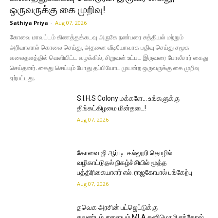
ஒருவருக்கு கை முறிவு!
Sathiya Priya
-
Aug 07, 2026
கோவை மாவட்டம் கிணத்துக்கடவு அருகே நண்பரை சுத்தியல் மற்றும்
அரிவாளால் கொலை செய்து, அதனை வீடியோவாக பதிவு செய்து சமூக
வலைதளத்தில் வெளியிட்ட வழக்கில், சிறுவன் உட்பட இருவரை போலீசார் கைது
செய்தனர். கைது செய்யும் போது தப்பியோட முயன்ற ஒருவருக்கு கை முறிவு
ஏற்பட்டது.
S.I.H.S Colony மக்களே… உங்களுக்கு
திங்கட்கிழமை மின்தடை!
Aug 07, 2026
கோவை ஜி.ஆர்.டி. கல்லூரி தொழில்
வழிகாட்டுதல் நிகழ்ச்சியில் மூத்த
பத்திரிகையாளர் எல். ராஜகோபால் பங்கேற்பு
Aug 07, 2026
தவெக அரசின் பட்ஜெட்டுக்கு
கவுண்டம்பாளையம் MLA கனிமொழி சந்தோஷ்