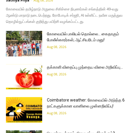
Sathiya Priya
-
Aug 08, 2026
கோவையில் தமிழ்நாடு அறுவை சிகிச்சை நிபுணர்கள் சங்கத்தின் 49-வது
ஆண்டு மாநாடு நடைபெற்றது. ரோபோடிக் சர்ஜரி, AI உள்ளிட்ட நவீன மருத்துவ
தொழில்நுட்பங்கள் குறித்து பயிற்சி வழங்கப்பட்டது.
கோவையில் பாலியல் தொல்லை… கைதாகும்
போலீஸ்காரர்கள்; ஆட்சியரிடம் மனு!
Aug 08, 2026
தக்காளி விதைப்பு முந்தைய விலை அறிவிப்பு…
Aug 08, 2026
Coimbatore weather: கோவையில் அடுத்த 6
நாட்களுக்கான வானிலை முன்னறிவிப்பு!
Aug 08, 2026