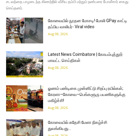
சடலத்தை பாழடைந்த கிணற்றில் வீசிய தம்பி மற்றும் நண்பரை போலீசார் கைது
செய்தனர்.
கோவையில் நூதன மோசடி! போலி GPay காட்டி
தப்பிய வாலிபர்- Viral video
Aug 08, 2026
Latest News Coimbatore | கோயம்புத்தூர்
மாவட்ட செய்திகள்
Aug 08, 2026
ஓணம் பண்டிகை முன்னிட்டு சிறப்பு ரயில்கள்;
கேரளா–கோவை–பெங்களூரு பயணிகளுக்கு
மகிழ்ச்சி!
Aug 08, 2026
கோவையில் சுதேசி மேளா நிகழ்ச்சி
துவங்கியது…
Aug 08, 2026