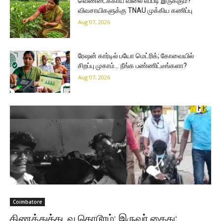
வெண்டைக்காய் விலை எப்படி இருக்கும்?
விவசாயிகளுக்கு TNAU முக்கிய கணிப்பு
Aug 07, 2026
ரேஷன் கார்டில் பயோ மெட்ரிக்; கோவையில்
சிறப்பு முகாம்… நீங்க பண்ணிட்டீங்களா?
Aug 07, 2026
Coimbatore
கிணத்துக்கடவு கொடூரம்: இருவர் கைது;