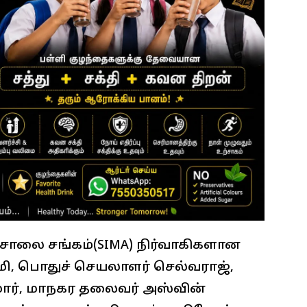
ாலை சங்கம்(SIMA) நிர்வாகிகளான
ி, பொதுச் செயலாளர் செல்வராஜ்,
ர், மாநகர தலைவர் அஸ்வின்