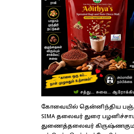
கோவையில் தென்னிந்திய பஞ்ச
SIMA தலைவர் துரை பழனிச்சாம
துணைத்தலைவர் கிருஷ்ணகுமா