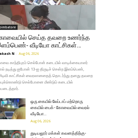
oimbatore
ோவையில் செய்த தவறை உணர்ந்த
ளம்பெண்- வீடியோ காட்சிகள்…
akash N
-
Aug 06, 2026
வை காந்திபுரம் செல்போன் கடையில் வாடிக்கையாளர்
ல் நடித்து ஐபோன் 13-ஐ திருடிச் சென்ற இளம்பெண்,
சிடிவி காட்சிகள் வைரலானதைத் தொடர்ந்து தனது தவறை
்புக்கொண்டு செல்போனை மீண்டும் கடையில்
்படைத்தார்.
ஒரு கையில் லேப்டாப் மற்றொரு
கையில் பைக்- கோவையில் வைரல்
வீடியோ…
Aug 06, 2026
துடியலூர் மக்கள் கவனத்திற்கு-