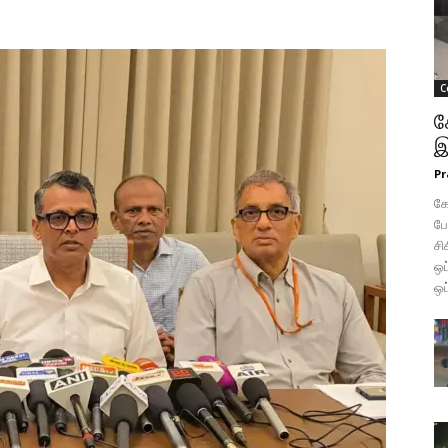
C
க
இ
Pr
கோ
போ
சி
ஒப
ஒப