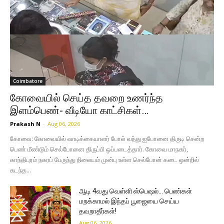
Coimbatore
கோவையில் செய்த தவறை உணர்ந்த
இளம்பெண்- வீடியோ காட்சிகள்…
Prakash N
-
Aug 06, 2026
கோவை: கோவையில் வாடிக்கையாளர் போல் வந்து ஐபோனை திருடி சென்ற
பெண் மீண்டும் செல்போனை திருப்பி ஒப்படைத்தார். கோவை மாநகர்,
காந்திபுரம் நகரப் பேருந்து நிலையம் முன்பு உள்ள செல்போன் கடை ஒன்றில்
கடந்த...
ஆடி 4வது வெள்ளி ஸ்பெஷல்… பெண்கள்
மறக்காமல் இந்தப் பூஜையை செய்ய
தவறாதீர்கள்!
Aug 06, 2026