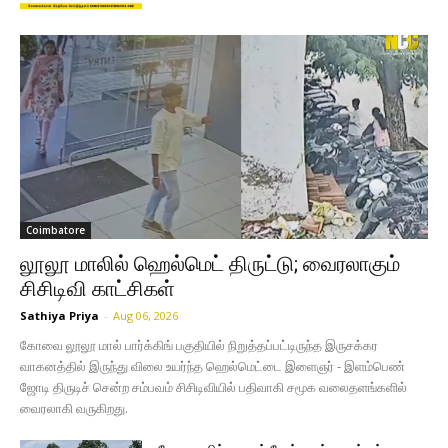
Coimbatore
லூலூ மாலில் ஹெல்மெட் திருட்டு; வைரலாகும்
சிசிடிவி காட்சிகள்
Sathiya Priya
-
Aug 06, 2026
கோவை லூலூ மால் பார்க்கிங் பகுதியில் நிறுத்தப்பட்டிருந்த இருசக்கர
வாகனத்தில் இருந்து விலை உயர்ந்த ஹெல்மெட்டை இளைஞர் - இளம்பெண்
ஜோடி திருடிச் சென்ற சம்பவம் சிசிடிவியில் பதிவாகி சமூக வலைதளங்களில்
வைரலாகி வருகிறது.