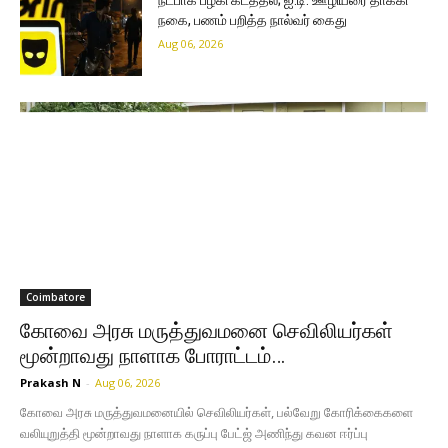
நட்பாக பழகி கடத்தல்; ஐ.டி. ஊழியரை தாக்கி
நகை, பணம் பறித்த நால்வர் கைது
Aug 06, 2026
Coimbatore
கோவை அரசு மருத்துவமனை செவிலியர்கள்
மூன்றாவது நாளாக போராட்டம்…
Prakash N
-
Aug 06, 2026
கோவை அரசு மருத்துவமனையில் செவிலியர்கள், பல்வேறு கோரிக்கைகளை
வலியுறுத்தி மூன்றாவது நாளாக கருப்பு பேட்ஜ் அணிந்து கவன ஈர்ப்பு