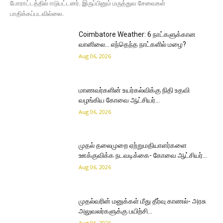
போராட்டத்தில் ஈடுபட்டனர். இருப்பினும் மருத்துவ சேவைகள்
பாதிக்கப்படவில்லை.
Coimbatore Weather: 6 நாட்களுக்கான
வானிலை… எந்தெந்த நாட்களில் மழை?
Aug 06, 2026
மாணவர்களின் உயர்கல்விக்கு நிதி உதவி
வழங்கிய கோவை ஆட்சியர்…
Aug 06, 2026
முதல் தலைமுறை ஏற்றுமதியாளர்களை
ஊக்குவிக்க நடவடிக்கை- கோவை ஆட்சியர்…
Aug 06, 2026
முதல்வரின் மனுக்கள் மீது தீர்வு காணல்- அரசு
அலுவலர்களுக்கு பயிற்சி…
Aug 06, 2026