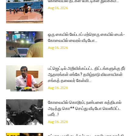
கோவையில் தடகள் போட்டிகள் துவக்கம்…
Aug 06, 2026
ஒரு கையில் லேப்டாப் மற்றொரு கையில் பைக்-
கோவையில் வைரல் வீடியோ…
Aug 06, 2026
பட்ஜெட்டில் அறிவிக்கப்பட்ட திட்டங்களுக்கு நீர்
ஆதாரங்கள் எங்கே? தமிழ்நாடு விவசாயிகள்
சங்கத் தலைவர் கேள்வி…
Aug 06, 2026
கோவையில் கொடூரம்; நண்பனை சுத்தியால்
அடித்து கொ** செய்து வீடியோ வெளீயிட்ட
பகீர்…!
Aug 06, 2026