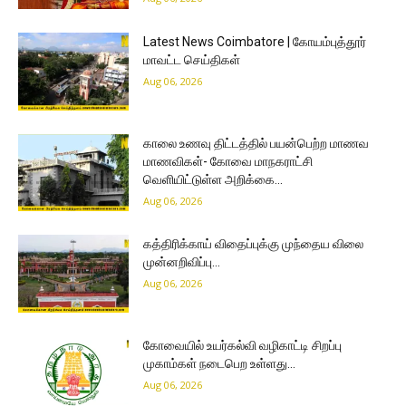
Latest News Coimbatore | கோயம்புத்தூர்
மாவட்ட செய்திகள்
Aug 06, 2026
காலை உணவு திட்டத்தில் பயன்பெற்ற மாணவ
மாணவிகள்- கோவை மாநகராட்சி
வெளியிட்டுள்ள அறிக்கை…
Aug 06, 2026
கத்திரிக்காய் விதைப்புக்கு முந்தைய விலை
முன்னறிவிப்பு…
Aug 06, 2026
கோவையில் உயர்கல்வி வழிகாட்டி சிறப்பு
முகாம்கள் நடைபெற உள்ளது…
Aug 06, 2026