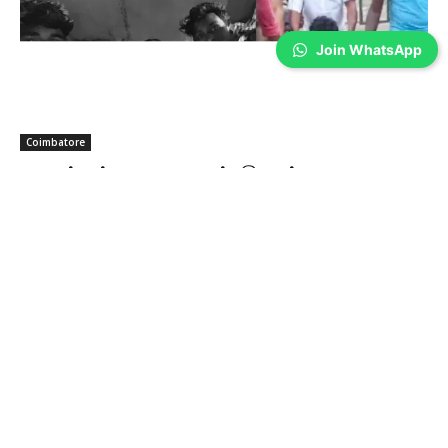
Join WhatsApp
Coimbatore
கிணத்துக்கடவு கொடூரம்: இருவர் கைது;
ஒருவருக்கு கை முறிவு!
Sathiya Priya
-
Aug 07, 2026
கோவை மாவட்டம் கிணத்துக்கடவு அருகே நண்பரை சுத்தியல் மற்றும்
அரிவாளால் கொலை செய்து, அதனை வீடியோவாக பதிவு செய்து சமூக
வலைதளத்தில் வெளியிட்ட வழக்கில், சிறுவன் உட்பட இருவரை போலீசார் கைது
செய்தனர். கைது செய்யும் போது தப்பியோட முயன்ற ஒருவருக்கு கை முறிவு
ஏற்பட்டது.
S.I.H.S Colony மக்களே… உங்களுக்கு
திங்கட்கிழமை மின்தடை!
Aug 07, 2026