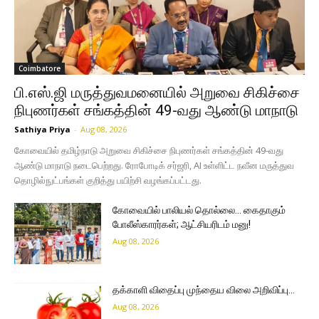
Coimbatore
பி.எஸ்.ஜி மருத்துவமனையில் அறுவை சிகிச்சை
நிபுணர்கள் சங்கத்தின் 49-வது ஆண்டு மாநாடு
Sathiya Priya
-
Aug 08, 2026
கோவையில் தமிழ்நாடு அறுவை சிகிச்சை நிபுணர்கள் சங்கத்தின் 49-வது
ஆண்டு மாநாடு நடைபெற்றது. ரோபோடிக் சர்ஜரி, AI உள்ளிட்ட நவீன மருத்துவ
தொழில்நுட்பங்கள் குறித்து பயிற்சி வழங்கப்பட்டது.
கோவையில் பாலியல் தொல்லை… கைதாகும்
போலீஸ்காரர்கள்; ஆட்சியரிடம் மனு!
Aug 08, 2026
தக்காளி விதைப்பு முந்தைய விலை அறிவிப்பு…
Aug 08, 2026