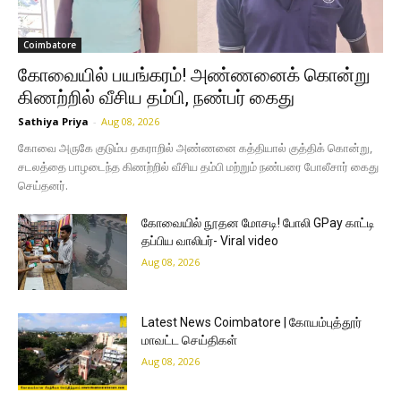
Coimbatore
கோவையில் பயங்கரம்! அண்ணனைக் கொன்று
கிணற்றில் வீசிய தம்பி, நண்பர் கைது
Sathiya Priya
-
Aug 08, 2026
கோவை அருகே குடும்ப தகராறில் அண்ணனை கத்தியால் குத்திக் கொன்று,
சடலத்தை பாழடைந்த கிணற்றில் வீசிய தம்பி மற்றும் நண்பரை போலீசார் கைது
செய்தனர்.
கோவையில் நூதன மோசடி! போலி GPay காட்டி
தப்பிய வாலிபர்- Viral video
Aug 08, 2026
Latest News Coimbatore | கோயம்புத்தூர்
மாவட்ட செய்திகள்
Aug 08, 2026