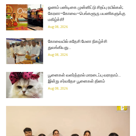
ஓணம் பண்டிகை முன்னிட்டு சிறப்பு ரயில்கள்;
கேரளா–கோவை–பெங்களூரு பயணிகளுக்கு
மகிழ்ச்சி!
Aug 08, 2026
கோவையில் சுதேசி மேளா நிகழ்ச்சி
துவங்கியது…
Aug 08, 2026
பூனைகள் வளர்த்தால் மாரடைப்பு வராதாம்…
இன்று சர்வதேச பூனைகள் தினம்
Aug 08, 2026