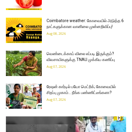
Coimbatore weather: கோவையில் அடுத்த 6
நாட்களுக்கான வானிலை முன்னறிவிப்பு!
Aug 08, 2026
வெண்டைக்காய் விலை எப்படி இருக்கும்?
விவசாயிகளுக்கு TNAU முக்கிய கணிப்பு
Aug 07, 2026
ரேஷன் கார்டில் பயோ மெட்ரிக்; கோவையில்
சிறப்பு முகாம்… நீங்க பண்ணிட்டீங்களா?
Aug 07, 2026