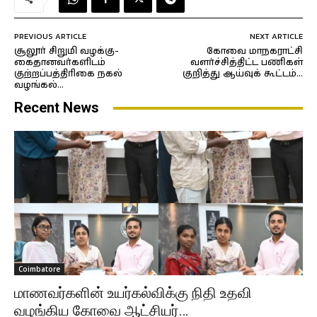
PREVIOUS ARTICLE
NEXT ARTICLE
சூலூர் சிறுமி வழக்கு-
கோவை மாநகராட்சி
கைதானவர்களிடம்
வளர்ச்சித்திட்ட பணிகள்
குற்றப்பத்திரிகை நகல்
குறித்து ஆய்வுக் கூட்டம்…
வழங்கல்…
Recent News
Coimbatore
மாணவர்களின் உயர்கல்விக்கு நிதி உதவி
வழங்கிய கோவை ஆட்சியர்…