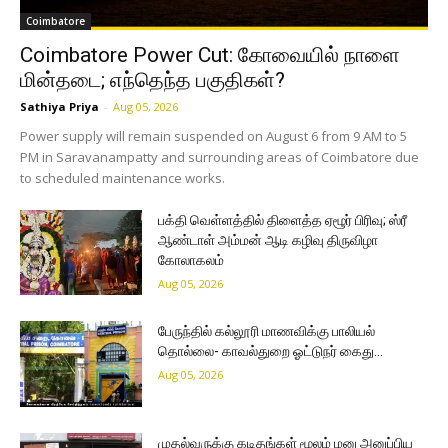
Coimbatore
Coimbatore Power Cut: கோவையில் நாளை
மின்தடை; எந்தெந்த பகுதிகள்?
Sathiya Priya
-
Aug 05, 2026
Power supply will remain suspended on August 6 from 9 AM to 5
PM in Saravanampatty and surrounding areas of Coimbatore due
to scheduled maintenance works.
பக்தி வெள்ளத்தில் திளைத்த ஏழூர் பிரிவு; ஸ்ரீ
ஆண்டாள் அம்மன் ஆடி கழிவு திருவிழா
கோலாகலம்
Aug 05, 2026
பேருந்தில் கல்லூரி மாணவிக்கு பாலியல்
தொல்லை- காவல்துறை ஓட்டுநர் கைது…
Aug 05, 2026
முதல்வருக்கு கடிதங்கள் மூலம் மனு அனுப்பிய