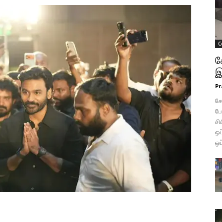
C
க
இ
Pr
கோ
போ
சி
ஒப
ஒப