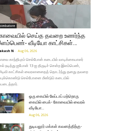
oimbatore
ோவையில் செய்த தவறை உணர்ந்த
ளம்பெண்- வீடியோ காட்சிகள்…
akash N
-
Aug 06, 2026
வை காந்திபுரம் செல்போன் கடையில் வாடிக்கையாளர்
ல் நடித்து ஐபோன் 13-ஐ திருடிச் சென்ற இளம்பெண்,
சிடிவி காட்சிகள் வைரலானதைத் தொடர்ந்து தனது தவறை
்புக்கொண்டு செல்போனை மீண்டும் கடையில்
்படைத்தார்.
ஒரு கையில் லேப்டாப் மற்றொரு
கையில் பைக்- கோவையில் வைரல்
வீடியோ…
Aug 06, 2026
துடியலூர் மக்கள் கவனத்திற்கு-