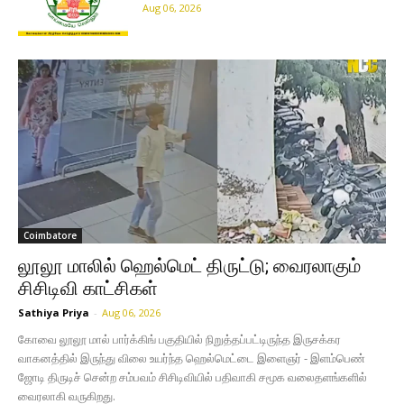
Aug 06, 2026
Coimbatore
லூலூ மாலில் ஹெல்மெட் திருட்டு; வைரலாகும்
சிசிடிவி காட்சிகள்
Sathiya Priya
-
Aug 06, 2026
கோவை லூலூ மால் பார்க்கிங் பகுதியில் நிறுத்தப்பட்டிருந்த இருசக்கர
வாகனத்தில் இருந்து விலை உயர்ந்த ஹெல்மெட்டை இளைஞர் - இளம்பெண்
ஜோடி திருடிச் சென்ற சம்பவம் சிசிடிவியில் பதிவாகி சமூக வலைதளங்களில்
வைரலாகி வருகிறது.