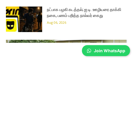
நட்பாக பழகி கடத்தல்; ஐ.டி. ஊழியரை தாக்கி
நகை, பணம் பறித்த நால்வர் கைது
Aug 06, 2026
Join WhatsApp
Coimbatore
கோவை அரசு மருத்துவமனை செவிலியர்கள்
மூன்றாவது நாளாக போராட்டம்…
Prakash N
-
Aug 06, 2026
கோவை அரசு மருத்துவமனையில் செவிலியர்கள், பல்வேறு கோரிக்கைகளை