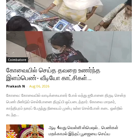
Coimbatore
கோவையில் செய்த தவறை உணர்ந்த
இளம்பெண்- வீடியோ காட்சிகள்…
Prakash N
-
Aug 06, 2026
கோவை: கோவையில் வாடிக்கையாளர் போல் வந்து ஐபோனை திருடி சென்ற
பெண் மீண்டும் செல்போனை திருப்பி ஒப்படைத்தார். கோவை மாநகர்,
காந்திபுரம் நகரப் பேருந்து நிலையம் முன்பு உள்ள செல்போன் கடை ஒன்றில்
கடந்த...
ஆடி 4வது வெள்ளி ஸ்பெஷல்… பெண்கள்
மறக்காமல் இந்தப் பூஜையை செய்ய