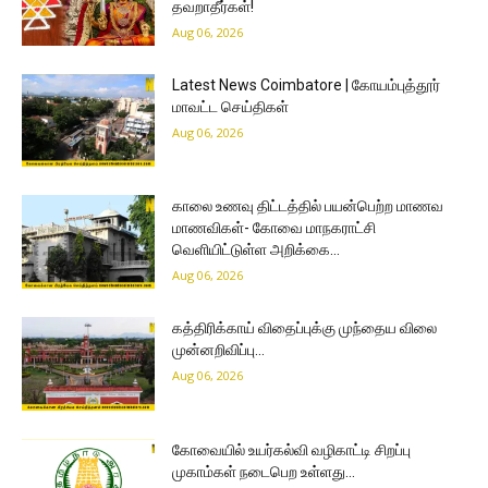
தவறாதீர்கள்!
Aug 06, 2026
Latest News Coimbatore | கோயம்புத்தூர்
மாவட்ட செய்திகள்
Aug 06, 2026
காலை உணவு திட்டத்தில் பயன்பெற்ற மாணவ
மாணவிகள்- கோவை மாநகராட்சி
வெளியிட்டுள்ள அறிக்கை…
Aug 06, 2026
கத்திரிக்காய் விதைப்புக்கு முந்தைய விலை
முன்னறிவிப்பு…
Aug 06, 2026
கோவையில் உயர்கல்வி வழிகாட்டி சிறப்பு
முகாம்கள் நடைபெற உள்ளது…