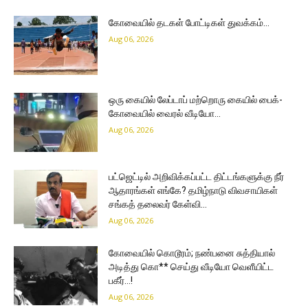
கோவையில் தடகள் போட்டிகள் துவக்கம்…
Aug 06, 2026
ஒரு கையில் லேப்டாப் மற்றொரு கையில் பைக்-
கோவையில் வைரல் வீடியோ…
Aug 06, 2026
பட்ஜெட்டில் அறிவிக்கப்பட்ட திட்டங்களுக்கு நீர்
ஆதாரங்கள் எங்கே? தமிழ்நாடு விவசாயிகள்
சங்கத் தலைவர் கேள்வி…
Aug 06, 2026
கோவையில் கொடூரம்; நண்பனை சுத்தியால்
அடித்து கொ** செய்து வீடியோ வெளீயிட்ட
பகீர்…!
Aug 06, 2026