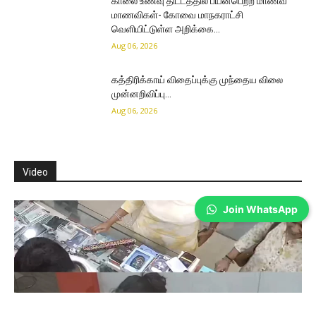
காலை உணவு திட்டத்தில் பயன்பெற்ற மாணவ
மாணவிகள்- கோவை மாநகராட்சி
வெளியிட்டுள்ள அறிக்கை…
Aug 06, 2026
கத்திரிக்காய் விதைப்புக்கு முந்தைய விலை
முன்னறிவிப்பு…
Aug 06, 2026
Video
Join WhatsApp