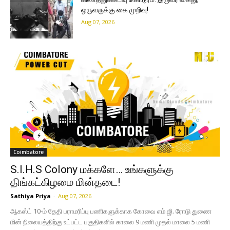
ஒருவருக்கு கை முறிவு!
Aug 07, 2026
Coimbatore
S.I.H.S Colony மக்களே… உங்களுக்கு
திங்கட்கிழமை மின்தடை!
Sathiya Priya
-
Aug 07, 2026
ஆகஸ்ட் 10-ம் தேதி பராமரிப்பு பணிகளுக்காக கோவை எம்.ஜி. ரோடு துணை
மின் நிலையத்திற்கு உட்பட்ட பகுதிகளில் காலை 9 மணி முதல் மாலை 5 மணி