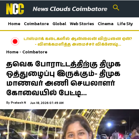
Home
Coimbatore
Global
Web Stories
Cinema
Life Style
டாஸ்மாக் கடைகளில் ஆன்லைன் விற்பனை ஏன்?
- விளக்கமளித்த அமைச்சர் விக்னேஷ்…
Home
Coimbatore
தவெக போராட்டத்திற்கு திமுக
ஒத்துழைப்பு இருக்கும்- திமுக
மாணவர் அணி செயலாளர்
கோவையில் பேட்டி…
By
Prakash N
Jun 18, 2026 07:49 AM