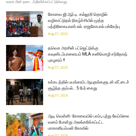
வரை மின் தடை அறிவிக்கப்பட்டுள்ளது.
கோவை ஜி.ஆர்.டி. கல்லூரி தொழில்
வழிகாட்டுதல் நிகழ்ச்சியில் மூத்த
பத்திரிகையாளர் எல். ராஜகோபால் பங்கேற்பு
Aug 07, 2026
தவெக அரசின் பட்ஜெட்டுக்கு
கவுண்டம்பாளையம் MLA கனிமொழி சந்தோஷ்
புகழாரம் !!
Aug 07, 2026
உக்கடத்தில் பயங்கரம்; ஆயுதங்களுடன் வீட்டைச்
சூழ்ந்த கும்பல்… 5 பேர் கைது
Aug 07, 2026
ஆடி வெள்ளி- கோவையில் பாம்பு புற்று வேப்பிலை
வனம் போன்று அலங்கரிக்கப்பட்ட
மாகாளியம்மன் கோவில்
Aug 07, 2026