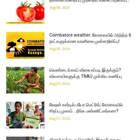
தக்காளி விதைப்பு முந்தைய விலை அறிவிப்பு…
Aug 08, 2026
Coimbatore weather: கோவையில் அடுத்த 6
நாட்களுக்கான வானிலை முன்னறிவிப்பு!
Aug 08, 2026
வெண்டைக்காய் விலை எப்படி இருக்கும்?
விவசாயிகளுக்கு TNAU முக்கிய கணிப்பு
Aug 07, 2026
ரேஷன் கார்டில் பயோ மெட்ரிக்; கோவையில்
சிறப்பு முகாம்… நீங்க பண்ணிட்டீங்களா?
Aug 07, 2026
கிணத்துக்கடவு கொடூரம்: இருவர் கைது;