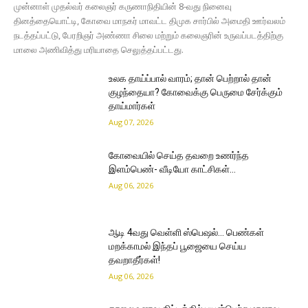
முன்னாள் முதல்வர் கலைஞர் கருணாநிதியின் 8-வது நினைவு
தினத்தையொட்டி, கோவை மாநகர் மாவட்ட திமுக சார்பில் அமைதி ஊர்வலம்
நடத்தப்பட்டு, பேரறிஞர் அண்ணா சிலை மற்றும் கலைஞரின் உருவப்படத்திற்கு
மாலை அணிவித்து மரியாதை செலுத்தப்பட்டது.
உலக தாய்ப்பால் வாரம்; தான் பெற்றால் தான்
குழந்தையா? கோவைக்கு பெருமை சேர்க்கும்
தாய்மார்கள்
Aug 07, 2026
கோவையில் செய்த தவறை உணர்ந்த
இளம்பெண்- வீடியோ காட்சிகள்…
Aug 06, 2026
ஆடி 4வது வெள்ளி ஸ்பெஷல்… பெண்கள்
மறக்காமல் இந்தப் பூஜையை செய்ய
தவறாதீர்கள்!
Aug 06, 2026