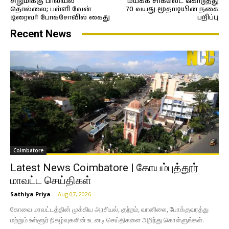
சிறுமிக்கு பாலியல்
மயக்க சாக்லெட் கொடுத்து
தொல்லை; பள்ளி வேன்
70 வயது மூதாடியின் நகை
டிரைவர் போக்சோவில் கைது
பறிப்பு
Recent News
Coimbatore
Latest News Coimbatore | கோயம்புத்தூர்
மாவட்ட செய்திகள்
Sathiya Priya
-
Aug 07, 2026
கோவை மாவட்டத்தின் முக்கிய அரசியல், குற்றம், வானிலை, போக்குவரத்து
மற்றும் உள்ளூர் நிகழ்வுகளின் உடனடி செய்திகளை அறிந்து கொள்ளுங்கள்.