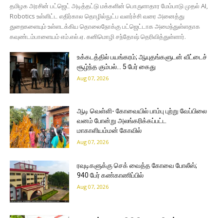
தமிழக அரசின் பட்ஜெட் அடித்தட்டு மக்களின் பொருளாதார மேம்பாடு முதல் AI,
Robotics உள்ளிட்ட எதிர்கால தொழில்நுட்ப வளர்ச்சி வரை அனைத்து
துறைகளையும் உள்ளடக்கிய தொலைநோக்கு பட்ஜெட்டாக அமைந்துள்ளதாக
கவுண்டம்பாளையம் எம்.எல்.ஏ. கனிமொழி சந்தோஷ் தெரிவித்துள்ளார்.
உக்கடத்தில் பயங்கரம்; ஆயுதங்களுடன் வீட்டைச்
சூழ்ந்த கும்பல்… 5 பேர் கைது
Aug 07, 2026
ஆடி வெள்ளி- கோவையில் பாம்பு புற்று வேப்பிலை
வனம் போன்று அலங்கரிக்கப்பட்ட
மாகாளியம்மன் கோவில்
Aug 07, 2026
ரவுடிகளுக்கு செக் வைத்த கோவை போலீஸ்;
940 பேர் கண்காணிப்பில்
Aug 07, 2026