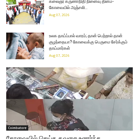
கலைஞர் கருணாநிதி நினைவு தினம்-
கோவையில் அஞ்சலி…
Aug 07, 2026
உலக தாய்ப்பால் வாரம்; தான் பெற்றால் தான்
குழந்தையா? கோவைக்கு பெருமை சேர்க்கும்
தாய்மார்கள்
Aug 07, 2026
Coimbatore
கோவையில் செய்த தவறை உணர்ந்த