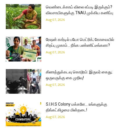
வெண்டைக்காய் விலை எப்படி இருக்கும்?
விவசாயிகளுக்கு TNAU முக்கிய கணிப்பு
Aug 07, 2026
ரேஷன் கார்டில் பயோ மெட்ரிக்; கோவையில்
சிறப்பு முகாம்… நீங்க பண்ணிட்டீங்களா?
Aug 07, 2026
கிணத்துக்கடவு கொடூரம்: இருவர் கைது;
ஒருவருக்கு கை முறிவு!
Aug 07, 2026
S.I.H.S Colony மக்களே… உங்களுக்கு
திங்கட்கிழமை மின்தடை!
Aug 07, 2026