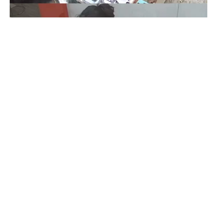
Coimbatore
கோவையில் செய்த தவறை உணர்ந்த
இளம்பெண்- வீடியோ காட்சிகள்…
Prakash N
-
Aug 06, 2026
கோவை காந்திபுரம் செல்போன் கடையில் வாடிக்கையாளர் போல் நடித்து
ஐபோன் 13-ஐ திருடிச் சென்ற இளம்பெண், சிசிடிவி காட்சிகள் வைரலானதைத்
தொடர்ந்து தனது தவறை ஒப்புக்கொண்டு செல்போனை மீண்டும் கடையில்
ஒப்படைத்தார்.
ஒரு கையில் லேப்டாப் மற்றொரு கையில் பைக்-
கோவையில் வைரல் வீடியோ…
Aug 06, 2026
துடியலூர் மக்கள் கவனத்திற்கு- சிசிடிவி