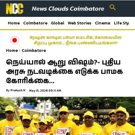
Home
Coimbatore
Global
Web Stories
Cinema
Life Style
ரேஷன் கார்டில் பயோ மெட்ரிக்; கோவையில்
சிறப்பு முகாம்… நீங்க பண்ணிட்டீங்களா?
Home
Coimbatore
நெய்யால் ஆறு விஷம்?- புதிய
அரசு நடவடிக்கை எடுக்க பாமக
கோரிக்கை…
By
Prakash N
May 15, 2026 09:11 AM