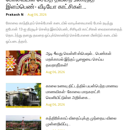
இளம்பெண்- வீடியோ காட்சிகள்…
Prakash N
-
Aug 06, 2026
கோவை காந்திபுரம் செல்போன் கடையில் வாடிக்கையாளர் போல் நடித்து
ஐபோன் 13-ஐ திருடிச் சென்ற இளம்பெண், சிசிடிவி காட்சிகள் வைரலானதைத்
தொடர்ந்து தனது தவறை ஒப்புக்கொண்டு செல்போனை மீண்டும் கடையில்
ஒப்படைத்தார்.
ஆடி 4வது வெள்ளி ஸ்பெஷல்… பெண்கள்
மறக்காமல் இந்தப் பூஜையை செய்ய
தவறாதீர்கள்!
Aug 06, 2026
காலை உணவு திட்டத்தில் பயன்பெற்ற மாணவ
மாணவிகள்- கோவை மாநகராட்சி
வெளியிட்டுள்ள அறிக்கை…
Aug 06, 2026
கத்திரிக்காய் விதைப்புக்கு முந்தைய விலை
முன்னறிவிப்பு…