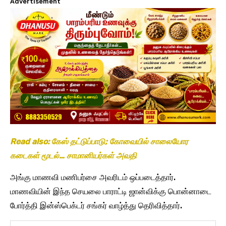
Advertisement
Read also: கேஸ் தட்டுப்பாடு; கோவையில் சாலையோர
கடைகள் மூடல்… சாமானியர்கள் அவதி
அங்கு மாணவி மணிபர்சை அவரிடம் ஒப்படைத்தார்.
மாணவியின் இந்த செயலை பாராட்டி ஜான்விக்கு பொன்னாடை
போர்த்தி இன்ஸ்பெக்டர் சங்கர் வாழ்த்து தெரிவித்தார்.