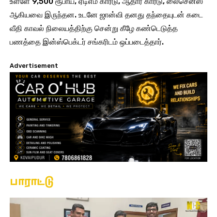
உள்ளே 9,500 ரூபாய், ஏடிஎம் கார்டு, ஆதார் கார்டு, லைசென்ஸ்
ஆகியவை இருந்தன. உடனே ஜான்வி தனது தந்தையுடன் கடை
வீதி காவல் நிலையத்திற்கு சென்று கீழே கண்டெடுத்த
பணத்தை இன்ஸ்பெக்டர் சங்கரிடம் ஒப்படைத்தார்.
Advertisement
பாராட்டு