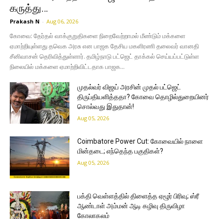
கருத்து…
Prakash N
-
Aug 06, 2026
கோவை: தேர்தல் வாக்குறுதிகளை நிறைவேற்றாமல் மீண்டும் மக்களை
ஏமாற்றியுள்ளது தவெக அரசு என பாஜக தேசிய மகளிரணி தலைவர் வானதி
சீனிவாசன் தெரிவித்துள்ளார். தமிழ்நாடு பட்ஜெட் தாக்கல் செய்யப்பட்டுள்ள
நிலையில் மக்களை ஏமாற்றிவிட்டதாக பாஜக...
முதல்வர் விஜய் அரசின் முதல் பட்ஜெட்
திருப்தியளித்ததா? கோவை தொழில்துறையினர்
சொல்வது இதுதான்!
Aug 05, 2026
Coimbatore Power Cut: கோவையில் நாளை
மின்தடை; எந்தெந்த பகுதிகள்?
Aug 05, 2026
பக்தி வெள்ளத்தில் திளைத்த ஏழூர் பிரிவு; ஸ்ரீ
ஆண்டாள் அம்மன் ஆடி கழிவு திருவிழா
கோலாகலம்