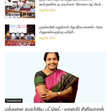
ஊக்குவிக்க நடவடிக்கை- கோவை ஆட்சியர்…
Aug 06, 2026
முதல்வரின் மனுக்கள் மீது தீர்வு காணல்- அரசு
அலுவலர்களுக்கு பயிற்சி…
Aug 06, 2026
Coimbatore
மக்களை ஏமாற்றிய பட்ஜெட்- வானதி சீனிவாசன்