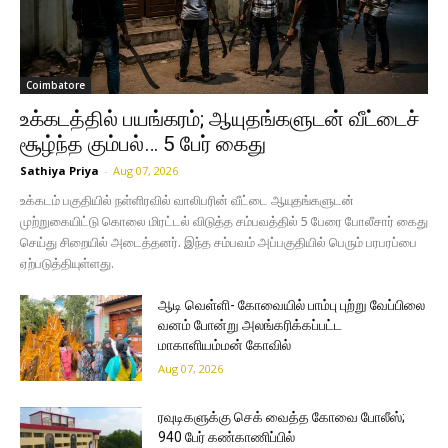
Coimbatore
உக்கடத்தில் பயங்கரம்; ஆயுதங்களுடன் வீட்டைச்
சூழ்ந்த கும்பல்… 5 பேர் கைது
Sathiya Priya
-
Aug 07, 2026
உக்கடம் பகுதியில் நள்ளிரவில் வாலிபரின் வீட்டை ஆயுதங்களுடன்
முற்றுகையிட்டு கொலை மிரட்டல் விடுத்த சம்பவத்தில் 5 பேரை போலீசார் கைது
செய்து சிறையில் அடைத்தனர். இந்த சம்பவம் அப்பகுதியில் பெரும் பரபரப்பை
ஏற்படுத்தியுள்ளது.
ஆடி வெள்ளி- கோவையில் பாம்பு புற்று வேப்பிலை
வனம் போன்று அலங்கரிக்கப்பட்ட
மாகாளியம்மன் கோவில்
Aug 07, 2026
ரவுடிகளுக்கு செக் வைத்த கோவை போலீஸ்;
940 பேர் கண்காணிப்பில்