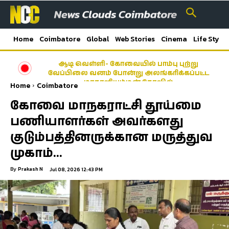
Home
Coimbatore
Global
Web Stories
Cinema
Life Style
ஆடி வெள்ளி- கோவையில் பாம்பு புற்று
வேப்பிலை வனம் போன்று அலங்கரிக்கப்பட்ட
மாகாளியம்மன் கோவில்
Home
Coimbatore
கோவை மாநகராட்சி தூய்மை
பணியாளர்கள் அவர்களது
குடும்பத்தினருக்கான மருத்துவ
முகாம்…
By
Prakash N
Jul 08, 2026 12:43 PM