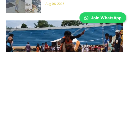
Aug 06, 2026
Join WhatsApp
Coimbatore
கோவையில் தடகள போட்டிகள் துவக்கம்…
Prakash N
-
Aug 06, 2026
கோவை நேரு ஸ்டேடியத்தில் பள்ளிக்கல்வித்துறை சார்பில் தெற்கு மண்டல
தடகளப் போட்டிகள் கோலாகலமாக தொடங்கின. 40-க்கும் மேற்பட்ட
பள்ளிகளைச் சேர்ந்த 500-க்கும் அதிகமான மாணவ, மாணவிகள் பல்வேறு
தடகளப் போட்டிகளில் பங்கேற்று தங்களது திறமைகளை வெளிப்படுத்தி
வருகின்றனர்.