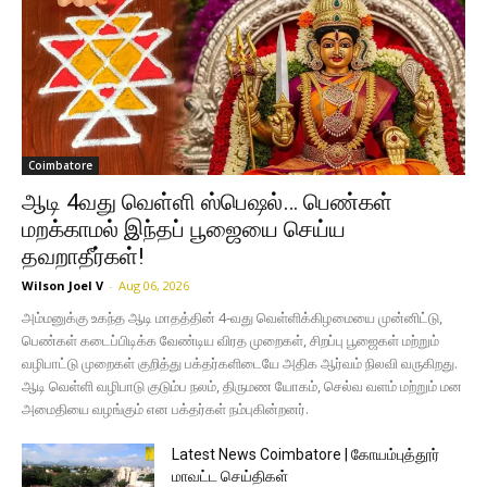
Coimbatore
ஆடி 4வது வெள்ளி ஸ்பெஷல்… பெண்கள்
மறக்காமல் இந்தப் பூஜையை செய்ய
தவறாதீர்கள்!
Wilson Joel V
-
Aug 06, 2026
அம்மனுக்கு உகந்த ஆடி மாதத்தின் 4-வது வெள்ளிக்கிழமையை முன்னிட்டு,
பெண்கள் கடைப்பிடிக்க வேண்டிய விரத முறைகள், சிறப்பு பூஜைகள் மற்றும்
வழிபாட்டு முறைகள் குறித்து பக்தர்களிடையே அதிக ஆர்வம் நிலவி வருகிறது.
ஆடி வெள்ளி வழிபாடு குடும்ப நலம், திருமண யோகம், செல்வ வளம் மற்றும் மன
அமைதியை வழங்கும் என பக்தர்கள் நம்புகின்றனர்.
Latest News Coimbatore | கோயம்புத்தூர்
மாவட்ட செய்திகள்