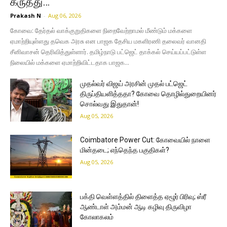
கருத்து…
Prakash N
-
Aug 06, 2026
கோவை: தேர்தல் வாக்குறுதிகளை நிறைவேற்றாமல் மீண்டும் மக்களை
ஏமாற்றியுள்ளது தவெக அரசு என பாஜக தேசிய மகளிரணி தலைவர் வானதி
சீனிவாசன் தெரிவித்துள்ளார். தமிழ்நாடு பட்ஜெட் தாக்கல் செய்யப்பட்டுள்ள
நிலையில் மக்களை ஏமாற்றிவிட்டதாக பாஜக...
முதல்வர் விஜய் அரசின் முதல் பட்ஜெட்
திருப்தியளித்ததா? கோவை தொழில்துறையினர்
சொல்வது இதுதான்!
Aug 05, 2026
Coimbatore Power Cut: கோவையில் நாளை
மின்தடை; எந்தெந்த பகுதிகள்?
Aug 05, 2026
பக்தி வெள்ளத்தில் திளைத்த ஏழூர் பிரிவு; ஸ்ரீ
ஆண்டாள் அம்மன் ஆடி கழிவு திருவிழா
கோலாகலம்