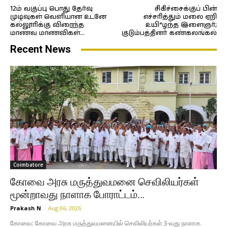
12ம் வகுப்பு பொது தேர்வு
சிகிச்சைக்குப் பின்
முடிவுகள் வெளியான உடனே
எச்சரித்தும் மலை ஏறி
கல்லூரிக்கு விரைந்த
உயி*ழந்த இளைஞர்;
மாணவ மாணவிகள்…
குடும்பத்தினர் கண்கலங்கல்
Recent News
Coimbatore
கோவை அரசு மருத்துவமனை செவிலியர்கள்
மூன்றாவது நாளாக போராட்டம்…
Prakash N
-
Aug 06, 2026
கோவை: கோவை அரசு மருத்துவமனையில் செவிலியர்கள் 3-வது நாளாக