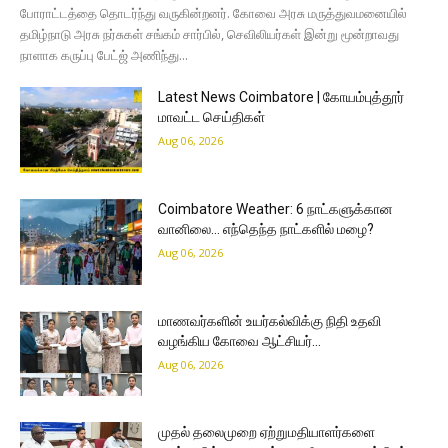
போராட்டத்தை தொடர்ந்து வருகின்றனர். கோவை அரசு மருத்துவமனையில்
தமிழ்நாடு அரசு நர்சுகள் சங்கம் சார்பில், செவிலியர்கள் இன்று மூன்றாவது
நாளாக கருப்பு பேட்ஜ் அணிந்து...
Latest News Coimbatore | கோயம்புத்தூர்
மாவட்ட செய்திகள்
Aug 06, 2026
Coimbatore Weather: 6 நாட்களுக்கான
வானிலை… எந்தெந்த நாட்களில் மழை?
Aug 06, 2026
மாணவர்களின் உயர்கல்விக்கு நிதி உதவி
வழங்கிய கோவை ஆட்சியர்…
Aug 06, 2026
முதல் தலைமுறை ஏற்றுமதியாளர்களை