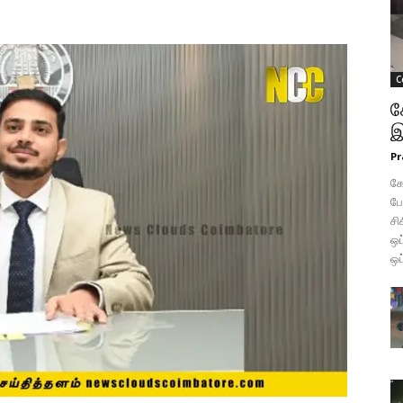
C
க
இ
Pr
கோ
போ
சி
ஒப
ஒப