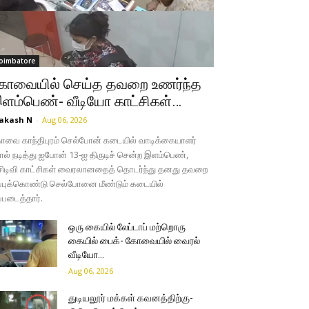
oimbatore
ோவையில் செய்த தவறை உணர்ந்த
ளம்பெண்- வீடியோ காட்சிகள்…
akash N
-
Aug 06, 2026
வை காந்திபுரம் செல்போன் கடையில் வாடிக்கையாளர்
ல் நடித்து ஐபோன் 13-ஐ திருடிச் சென்ற இளம்பெண்,
சிடிவி காட்சிகள் வைரலானதைத் தொடர்ந்து தனது தவறை
்புக்கொண்டு செல்போனை மீண்டும் கடையில்
்படைத்தார்.
ஒரு கையில் லேப்டாப் மற்றொரு
கையில் பைக்- கோவையில் வைரல்
வீடியோ…
Aug 06, 2026
துடியலூர் மக்கள் கவனத்திற்கு-