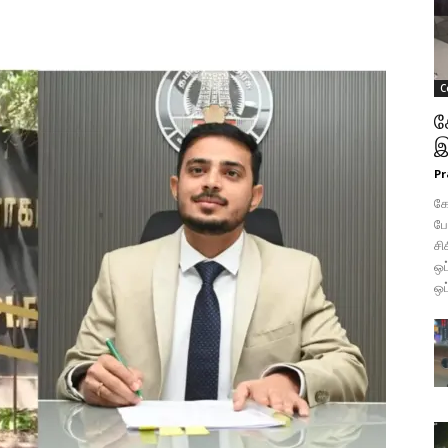
C
க
இ
Pr
கோ
போ
சி
ஒப
ஒப