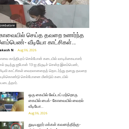
oimbatore
ோவையில் செய்த தவறை உணர்ந்த
ளம்பெண்- வீடியோ காட்சிகள்…
akash N
-
Aug 06, 2026
வை காந்திபுரம் செல்போன் கடையில் வாடிக்கையாளர்
ல் நடித்து ஐபோன் 13-ஐ திருடிச் சென்ற இளம்பெண்,
சிடிவி காட்சிகள் வைரலானதைத் தொடர்ந்து தனது தவறை
்புக்கொண்டு செல்போனை மீண்டும் கடையில்
்படைத்தார்.
ஒரு கையில் லேப்டாப் மற்றொரு
கையில் பைக்- கோவையில் வைரல்
வீடியோ…
Aug 06, 2026
துடியலூர் மக்கள் கவனத்திற்கு-