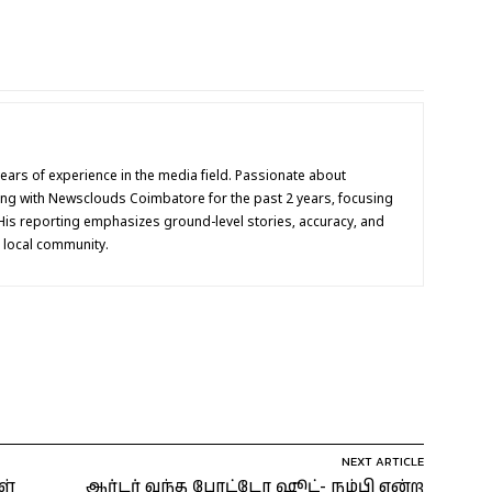
 years of experience in the media field. Passionate about
ing with Newsclouds Coimbatore for the past 2 years, focusing
His reporting emphasizes ground-level stories, accuracy, and
e local community.
NEXT ARTICLE
ள்
ஆர்டர் வந்த போட்டோ ஷூட்- நம்பி என்ற