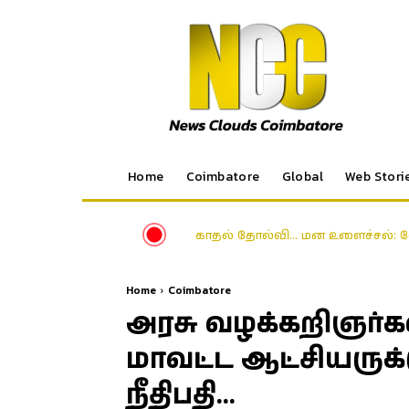
Home
Coimbatore
Global
Web Stori
காதல் தோல்வி… மன உளைச்சல்: க
Home
Coimbatore
அரசு வழக்கறிஞர்
மாவட்ட ஆட்சியருக்
நீதிபதி…