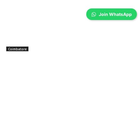
Join WhatsApp
Coimbatore
பி.எஸ்.ஜி மருத்துவமனையில் அறுவை சிகிச்சை
நிபுணர்கள் சங்கத்தின் 49-வது ஆண்டு மாநாடு
Sathiya Priya
-
Aug 08, 2026
கோவையில் தமிழ்நாடு அறுவை சிகிச்சை நிபுணர்கள் சங்கத்தின் 49-வது
ஆண்டு மாநாடு நடைபெற்றது. ரோபோடிக் சர்ஜரி, AI உள்ளிட்ட நவீன மருத்துவ
தொழில்நுட்பங்கள் குறித்து பயிற்சி வழங்கப்பட்டது.
கோவையில் பாலியல் தொல்லை… கைதாகும்
போலீஸ்காரர்கள்; ஆட்சியரிடம் மனு!
Aug 08, 2026