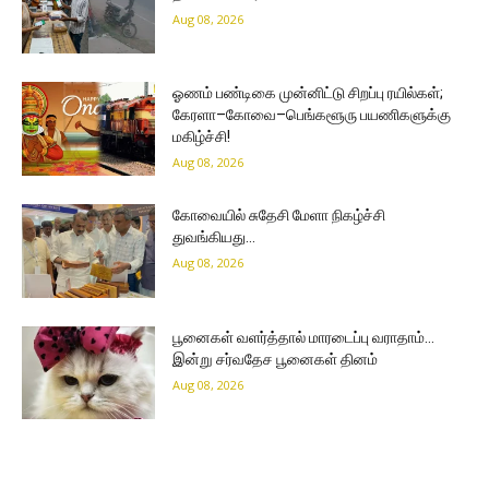
Aug 08, 2026
ஓணம் பண்டிகை முன்னிட்டு சிறப்பு ரயில்கள்;
கேரளா–கோவை–பெங்களூரு பயணிகளுக்கு
மகிழ்ச்சி!
Aug 08, 2026
கோவையில் சுதேசி மேளா நிகழ்ச்சி
துவங்கியது…
Aug 08, 2026
பூனைகள் வளர்த்தால் மாரடைப்பு வராதாம்…
இன்று சர்வதேச பூனைகள் தினம்
Aug 08, 2026