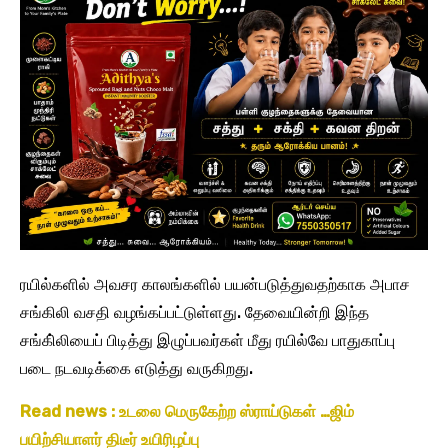
ரயில்களில் அவசர காலங்களில் பயன்படுத்துவதற்காக அபாச
சங்கிலி வசதி வழங்கப்பட்டுள்ளது. தேவையின்றி இந்த
சங்கி்லியைப் பிடித்து இழுப்பவர்கள் மீது ரயில்வே பாதுகாப்பு
படை நடவடிக்கை எடுத்து வருகிறது.
Read news : உடலை மெருகேற்ற ஸ்ராய்டுகள் …ஜிம்
பயிற்சியாளர் திடீர் உயிரிழப்பு