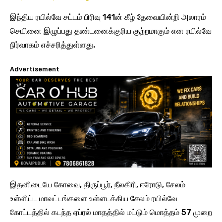
இந்திய ரயில்வே சட்டம் பிரிவு 141ன் கீழ் தேவையின்றி அலாரம்
செயினை இழுப்பது தண்டனைக்குரிய குற்றமாகும் என ரயில்வே
நிர்வாகம் எச்சரித்துள்ளது.
Advertisement
இதனிடையே கோவை, திருப்பூர், நீலகிரி, ஈரோடு, சேலம்
உள்ளிட்ட மாவட்டங்களை உள்ளடக்கிய சேலம் ரயில்வே
கோட்டத்தில் கடந்த ஏப்ரல் மாதத்தில் மட்டும் மொத்தம் 57 முறை