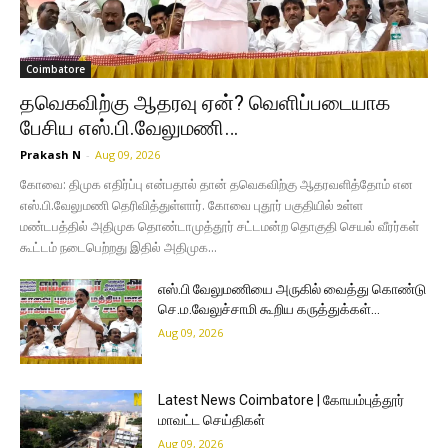
Coimbatore
தவெகவிற்கு ஆதரவு ஏன்? வெளிப்படையாக
பேசிய எஸ்.பி.வேலுமணி…
Prakash N
-
Aug 09, 2026
கோவை: திமுக எதிர்ப்பு என்பதால் தான் தவெகவிற்கு ஆதரவளித்தோம் என
எஸ்.பி.வேலுமணி தெரிவித்துள்ளார். கோவை புதூர் பகுதியில் உள்ள
மண்டபத்தில் அதிமுக தொண்டாமுத்தூர் சட்டமன்ற தொகுதி செயல் வீரர்கள்
கூட்டம் நடைபெற்றது இதில் அதிமுக...
எஸ்.பி வேலுமணியை அருகில் வைத்து கொண்டு
செ.ம.வேலுச்சாமி கூறிய கருத்துக்கள்…
Aug 09, 2026
Latest News Coimbatore | கோயம்புத்தூர்
மாவட்ட செய்திகள்
Aug 09, 2026