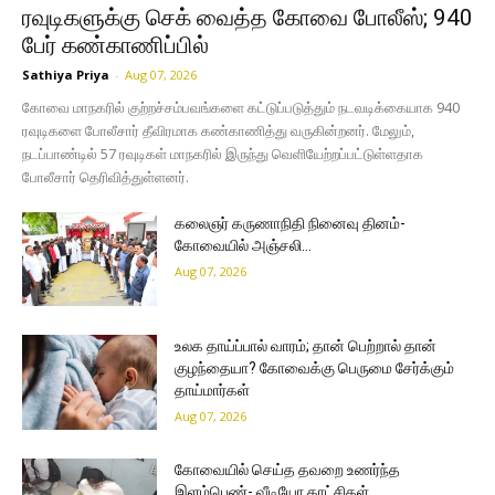
ரவுடிகளுக்கு செக் வைத்த கோவை போலீஸ்; 940
பேர் கண்காணிப்பில்
Sathiya Priya
-
Aug 07, 2026
கோவை மாநகரில் குற்றச்சம்பவங்களை கட்டுப்படுத்தும் நடவடிக்கையாக 940
ரவுடிகளை போலீசார் தீவிரமாக கண்காணித்து வருகின்றனர். மேலும்,
நடப்பாண்டில் 57 ரவுடிகள் மாநகரில் இருந்து வெளியேற்றப்பட்டுள்ளதாக
போலீசார் தெரிவித்துள்ளனர்.
கலைஞர் கருணாநிதி நினைவு தினம்-
கோவையில் அஞ்சலி…
Aug 07, 2026
உலக தாய்ப்பால் வாரம்; தான் பெற்றால் தான்
குழந்தையா? கோவைக்கு பெருமை சேர்க்கும்
தாய்மார்கள்
Aug 07, 2026
கோவையில் செய்த தவறை உணர்ந்த
இளம்பெண்- வீடியோ காட்சிகள்…