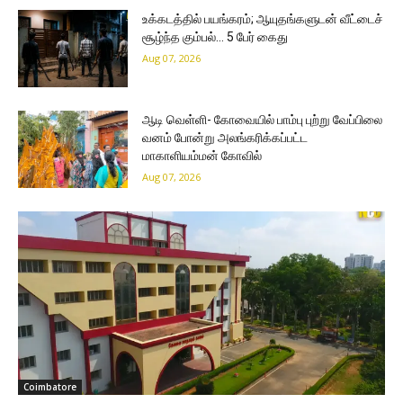
உக்கடத்தில் பயங்கரம்; ஆயுதங்களுடன் வீட்டைச்
சூழ்ந்த கும்பல்… 5 பேர் கைது
Aug 07, 2026
ஆடி வெள்ளி- கோவையில் பாம்பு புற்று வேப்பிலை
வனம் போன்று அலங்கரிக்கப்பட்ட
மாகாளியம்மன் கோவில்
Aug 07, 2026
Coimbatore