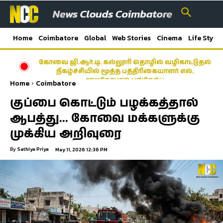
Home
Coimbatore
Global
Web Stories
Cinema
Life Style
கோவை ஜி.ஆர்.டி. கல்லூரி தொழில் வழிகாட்டுதல்
நிகழ்ச்சியில் மூத்த பத்திரிகையாளர் எல்.
ராஜகோபால் பங்கேற்பு
Home
Coimbatore
குப்பை கொட்டும் பழக்கத்தால்
ஆபத்து… கோவை மக்களுக்கு
முக்கிய அறிவுரை
By
Sathiya Priya
May 11, 2026 12:36 PM