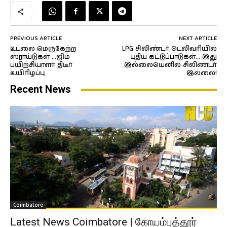
PREVIOUS ARTICLE
NEXT ARTICLE
உடலை மெருகேற்ற
LPG சிலிண்டர் டெலிவரியில்
ஸ்ராய்டுகள் …ஜிம்
புதிய கட்டுப்பாடுகள்… இது
பயிற்சியாளர் திடீர்
இல்லையெனில் சிலிண்டர்
உயிரிழப்பு
இல்லை!
Recent News
Coimbatore
Latest News Coimbatore | கோயம்புத்தூர்