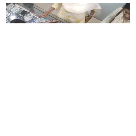
Coimbatore
கோவையில் செய்த தவறை உணர்ந்த
இளம்பெண்- வீடியோ காட்சிகள்…
Prakash N
-
Aug 06, 2026
கோவை காந்திபுரம் செல்போன் கடையில் வாடிக்கையாளர் போல் நடித்து
ஐபோன் 13-ஐ திருடிச் சென்ற இளம்பெண், சிசிடிவி காட்சிகள் வைரலானதைத்
தொடர்ந்து தனது தவறை ஒப்புக்கொண்டு செல்போனை மீண்டும் கடையில்
ஒப்படைத்தார்.
ஒரு கையில் லேப்டாப் மற்றொரு கையில் பைக்-
கோவையில் வைரல் வீடியோ…