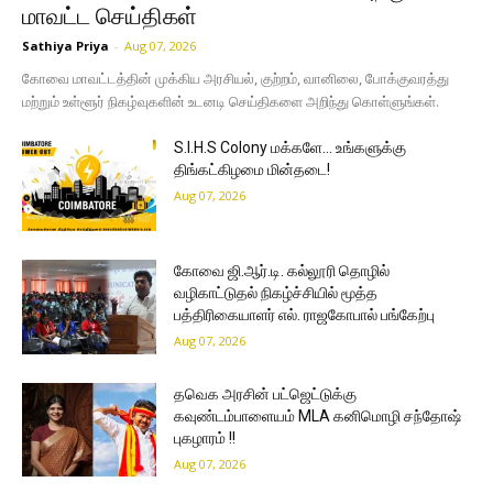
மாவட்ட செய்திகள்
Sathiya Priya
-
Aug 07, 2026
கோவை மாவட்டத்தின் முக்கிய அரசியல், குற்றம், வானிலை, போக்குவரத்து
மற்றும் உள்ளூர் நிகழ்வுகளின் உடனடி செய்திகளை அறிந்து கொள்ளுங்கள்.
S.I.H.S Colony மக்களே… உங்களுக்கு
திங்கட்கிழமை மின்தடை!
Aug 07, 2026
கோவை ஜி.ஆர்.டி. கல்லூரி தொழில்
வழிகாட்டுதல் நிகழ்ச்சியில் மூத்த
பத்திரிகையாளர் எல். ராஜகோபால் பங்கேற்பு
Aug 07, 2026
தவெக அரசின் பட்ஜெட்டுக்கு
கவுண்டம்பாளையம் MLA கனிமொழி சந்தோஷ்
புகழாரம் !!
Aug 07, 2026