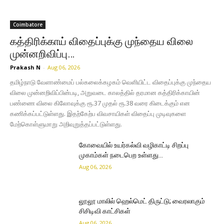
Coimbatore
கத்திரிக்காய் விதைப்புக்கு முந்தைய விலை
முன்னறிவிப்பு…
Prakash N
-
Aug 06, 2026
தமிழ்நாடு வேளாண்மைப் பல்கலைக்கழகம் வெளியிட்ட விதைப்புக்கு முந்தைய
விலை முன்னறிவிப்பின்படி, அறுவடை காலத்தில் தரமான கத்திரிக்காயின்
பண்ணை விலை கிலோவுக்கு ரூ.37 முதல் ரூ.38 வரை கிடைக்கும் என
கணிக்கப்பட்டுள்ளது. இதற்கேற்ப விவசாயிகள் விதைப்பு முடிவுகளை
மேற்கொள்ளுமாறு அறிவுறுத்தப்பட்டுள்ளது.
கோவையில் உயர்கல்வி வழிகாட்டி சிறப்பு
முகாம்கள் நடைபெற உள்ளது…
Aug 06, 2026
லூலூ மாலில் ஹெல்மெட் திருட்டு; வைரலாகும்
சிசிடிவி காட்சிகள்
Aug 06, 2026