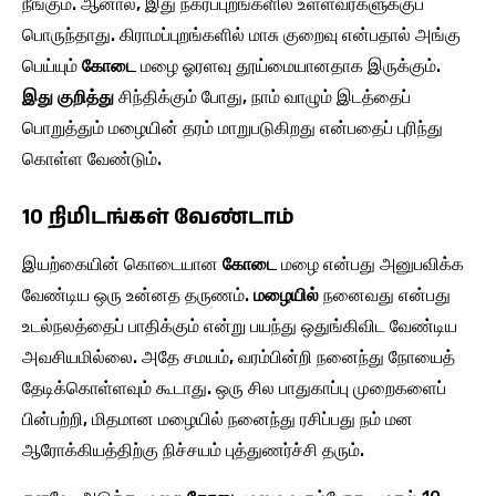
நீங்கும். ஆனால், இது நகர்ப்புறங்களில் உள்ளவர்களுக்குப்
பொருந்தாது. கிராமப்புறங்களில் மாசு குறைவு என்பதால் அங்கு
பெய்யும்
கோடை
மழை ஓரளவு தூய்மையானதாக இருக்கும்.
இது குறித்து
சிந்திக்கும் போது, நாம் வாழும் இடத்தைப்
பொறுத்தும் மழையின் தரம் மாறுபடுகிறது என்பதைப் புரிந்து
கொள்ள வேண்டும்.
10 நிமிடங்கள் வேண்டாம்
இயற்கையின் கொடையான
கோடை
மழை என்பது அனுபவிக்க
வேண்டிய ஒரு உன்னத தருணம்.
மழையில்
நனைவது என்பது
உடல்நலத்தைப் பாதிக்கும் என்று பயந்து ஒதுங்கிவிட வேண்டிய
அவசியமில்லை. அதே சமயம், வரம்பின்றி நனைந்து நோயைத்
தேடிக்கொள்ளவும் கூடாது. ஒரு சில பாதுகாப்பு முறைகளைப்
பின்பற்றி, மிதமான மழையில் நனைந்து ரசிப்பது நம் மன
ஆரோக்கியத்திற்கு நிச்சயம் புத்துணர்ச்சி தரும்.