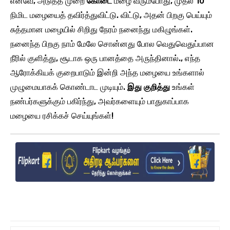
எனவே, அடுத்த முறை
கோடை
மழை வரும்போது, முதல் 10
நிமிட மழையைத் தவிர்த்துவிட்டு. விட்டு, அதன் பிறகு பெய்யும்
சுத்தமான மழையில் சிறிது நேரம் நனைந்து மகிழுங்கள்.
நனைந்த பிறகு நாம் மேலே சொன்னது போல வெதுவெதுப்பான
நீரில் குளித்து, சூடாக ஒரு பானத்தை அருந்தினால்., எந்த
ஆரோக்கியக் குறைபாடும் இன்றி அந்த மழையை உங்களால்
முழுமையாகக் கொண்டாட முடியும்.
இது குறித்து
உங்கள்
நண்பர்களுக்கும் பகிர்ந்து, அவர்களையும் பாதுகாப்பாக
மழையை ரசிக்கச் செய்யுங்கள்!