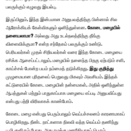
பலருக்கும் எழுவது இயல்பு.
இருப்பினும், இந்த இன்பமான அனுபவத்திற்கு பின்னால் சில
ஆரோக்கியக் கேள்விகளும் ஒளிந்துள்ளன.
கோடை மழையில்
நனையலாமா?
அல்லது அது உடல்நலத்திற்கு தீங்கு
விளைவிக்குமா? என்ற சந்தேகம் பலருக்கும் உண்டு.
பெரியவர்கள் முதல் சிறியவர்கள் வரை இந்த கோடை மழையை
ரசிக்க ஆசைப்பட்டாலும், மழையில் நனைந்த பிறகு ஏற்படும் சளி,
காய்ச்சல் போன்ற பயம் நம்மைத் தடுக்கிறது.
இது குறித்து
முழுமையான புரிதலைப் பெறுவது மிகவும் அவசியம். இந்தக்
கட்டுரையில் கோடை மழையின் நன்மைகள், அதில் ஒளிந்துள்ள
ஆபத்துகள் மற்றும் பாதுகாப்பாக மழையை எப்படி அனுபவிப்பது
என்பது பற்றி விரிவாகக் காண்போம்.
கோடை மழை என்பது பெரும்பாலும் வெப்பச்சலனம் காரணமாகப்
பொழிகிறது. நீண்ட நாட்களாக நிலவி வந்த வெப்பம் தணிந்து
பூமி குளிரும் போது, அது நமக்கு மனரீதியாகப் பெரும்