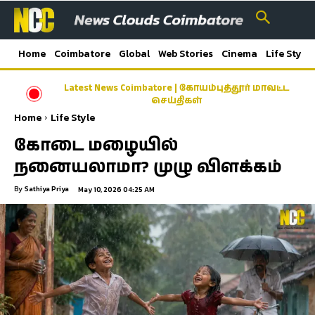
Home
Coimbatore
Global
Web Stories
Cinema
Life Style
Latest News Coimbatore | கோயம்புத்தூர் மாவட்ட
ஓணம் பண்டிகை முன்னிட்டு சிறப்பு ரயில்கள்;
கேரளா–கோவை–பெங்களூரு பயணிகளுக்கு
செய்திகள்
மகிழ்ச்சி!
Home
Life Style
கோடை மழையில்
நனையலாமா? முழு விளக்கம்
By
Sathiya Priya
May 10, 2026 04:25 AM