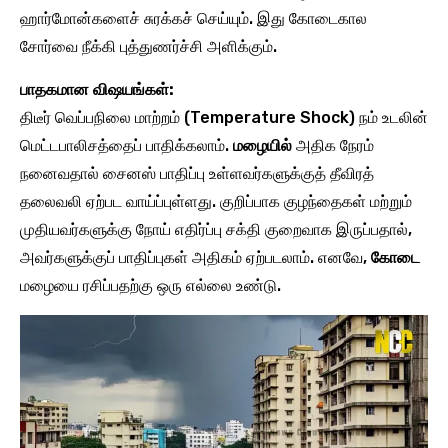
ஹார்மோன்களைச் சுரக்கச் செய்யும். இது கோடைகால
சோர்வை நீக்கி புத்துணர்ச்சி அளிக்கும்.
பாதகமான விஷயங்கள்:
திடீர் வெப்பநிலை மாற்றம் (Temperature Shock) நம் உடலின்
மெட்டபாலிசத்தைப் பாதிக்கலாம்.
மழையில்
அதிக நேரம்
நனைவதால் சைனஸ் பாதிப்பு உள்ளவர்களுக்குத் தீவிரத்
தலைவலி ஏற்பட வாய்ப்புள்ளது. குறிப்பாக குழந்தைகள் மற்றும்
முதியவர்களுக்கு நோய் எதிர்ப்பு சக்தி குறைவாக இருப்பதால்,
அவர்களுக்குப் பாதிப்புகள் அதிகம் ஏற்படலாம். எனவே,
கோடை
மழையை ரசிப்பதற்கு ஒரு எல்லை உண்டு.