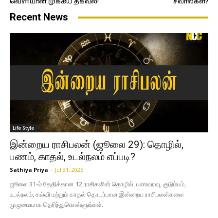
வெளியான முக்கிய தகவல்!
சவால்கள்?
Recent News
Life Style
இன்றைய ராசிபலன் (ஜூலை 29): தொழில்,
பணம், காதல், உடல்நலம் எப்படி?
Sathiya Priya
-
Jul 31, 2026
ஜூலை 31-ம் தேதிக்கான 12 ராசிகளின் தொழில், பணவரவு, குடும்பம்,
உடல்நலம், கல்வி மற்றும் காதல் தொடர்பான இன்றைய ராசிபலன்களை
முழுமையாக தெரிந்துகொள்ளுங்கள்.