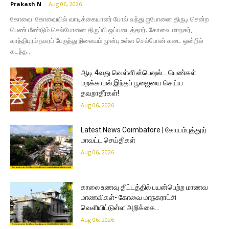
Prakash N
-
Aug 06, 2026
கோவை: கோவையில் வாடிக்கையாளர் போல் வந்து ஐபோனை திருடி சென்ற
பெண் மீண்டும் செல்போனை திருப்பி ஒப்படைத்தார். கோவை மாநகர்,
காந்திபுரம் நகரப் பேருந்து நிலையம் முன்பு உள்ள செல்போன் கடை ஒன்றில்
கடந்த...
ஆடி 4வது வெள்ளி ஸ்பெஷல்… பெண்கள்
மறக்காமல் இந்தப் பூஜையை செய்ய
தவறாதீர்கள்!
Aug 06, 2026
Latest News Coimbatore | கோயம்புத்தூர்
மாவட்ட செய்திகள்
Aug 06, 2026
காலை உணவு திட்டத்தில் பயன்பெற்ற மாணவ
மாணவிகள்- கோவை மாநகராட்சி
வெளியிட்டுள்ள அறிக்கை…
Aug 06, 2026