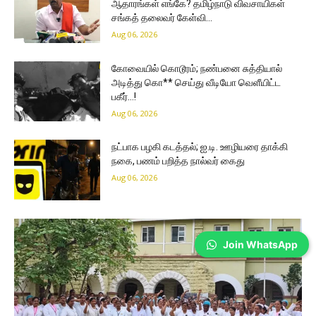
ஆதாரங்கள் எங்கே? தமிழ்நாடு விவசாயிகள்
சங்கத் தலைவர் கேள்வி…
Aug 06, 2026
கோவையில் கொடூரம்; நண்பனை சுத்தியால்
அடித்து கொ** செய்து வீடியோ வெளீயிட்ட
பகீர்…!
Aug 06, 2026
நட்பாக பழகி கடத்தல்; ஐ.டி. ஊழியரை தாக்கி
நகை, பணம் பறித்த நால்வர் கைது
Aug 06, 2026
Join WhatsApp