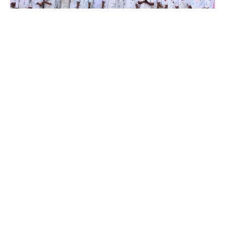
Coimbatore
கோவை அரசு மருத்துவமனை செவிலியர்கள்
மூன்றாவது நாளாக போராட்டம்…
Prakash N
-
Aug 06, 2026
கோவை அரசு மருத்துவமனையில் செவிலியர்கள், பல்வேறு கோரிக்கைகளை
வலியுறுத்தி மூன்றாவது நாளாக கருப்பு பேட்ஜ் அணிந்து கவன ஈர்ப்பு
போராட்டத்தில் ஈடுபட்டனர். இருப்பினும் மருத்துவ சேவைகள்
பாதிக்கப்படவில்லை.
Coimbatore Weather: 6 நாட்களுக்கான
வானிலை… எந்தெந்த நாட்களில் மழை?
Aug 06, 2026
மாணவர்களின் உயர்கல்விக்கு நிதி உதவி
வழங்கிய கோவை ஆட்சியர்…
Aug 06, 2026