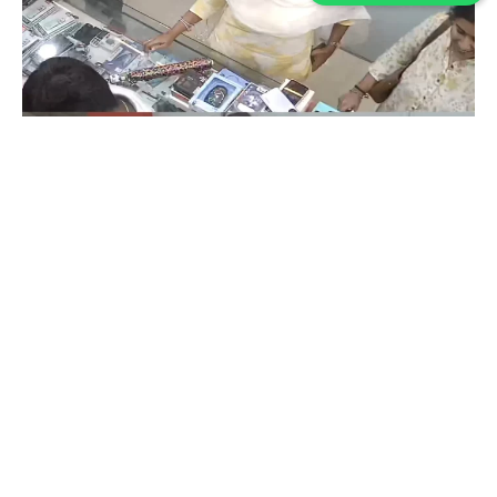
Coimbatore
கோவையில் செய்த தவறை உணர்ந்த
இளம்பெண்- வீடியோ காட்சிகள்…
Prakash N
-
Aug 06, 2026
கோவை காந்திபுரம் செல்போன் கடையில் வாடிக்கையாளர் போல் நடித்து
ஐபோன் 13-ஐ திருடிச் சென்ற இளம்பெண், சிசிடிவி காட்சிகள் வைரலானதைத்
தொடர்ந்து தனது தவறை ஒப்புக்கொண்டு செல்போனை மீண்டும் கடையில்
ஒப்படைத்தார்.
ஒரு கையில் லேப்டாப் மற்றொரு கையில் பைக்-
கோவையில் வைரல் வீடியோ…