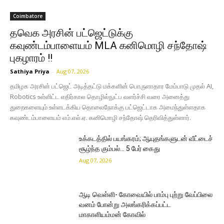
Coimbatore
தவெக அரசின் பட்ஜெட்டுக்கு
கவுண்டம்பாளையம் MLA கனிமொழி சந்தோஷ்
புகழாரம் !!
Sathiya Priya
-
Aug 07, 2026
தமிழக அரசின் பட்ஜெட் அடித்தட்டு மக்களின் பொருளாதார மேம்பாடு முதல் AI,
Robotics உள்ளிட்ட எதிர்கால தொழில்நுட்ப வளர்ச்சி வரை அனைத்து
துறைகளையும் உள்ளடக்கிய தொலைநோக்கு பட்ஜெட்டாக அமைந்துள்ளதாக
கவுண்டம்பாளையம் எம்.எல்.ஏ. கனிமொழி சந்தோஷ் தெரிவித்துள்ளார்.
உக்கடத்தில் பயங்கரம்; ஆயுதங்களுடன் வீட்டைச்
சூழ்ந்த கும்பல்… 5 பேர் கைது
Aug 07, 2026
ஆடி வெள்ளி- கோவையில் பாம்பு புற்று வேப்பிலை
வனம் போன்று அலங்கரிக்கப்பட்ட
மாகாளியம்மன் கோவில்