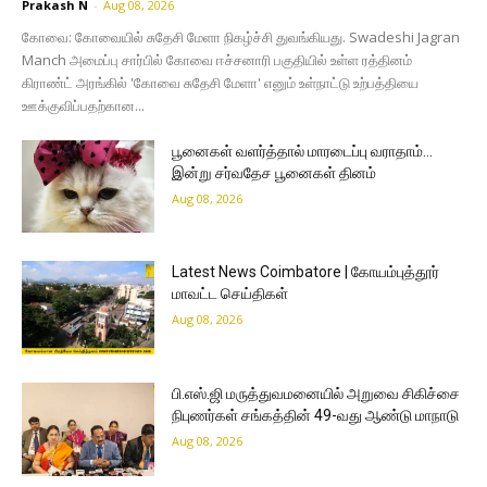
Prakash N
-
Aug 08, 2026
கோவை: கோவையில் சுதேசி மேளா நிகழ்ச்சி துவங்கியது. Swadeshi Jagran
Manch அமைப்பு சார்பில் கோவை ஈச்சனாரி பகுதியில் உள்ள ரத்தினம்
கிராண்ட் அரங்கில் 'கோவை சுதேசி மேளா' எனும் உள்நாட்டு உற்பத்தியை
ஊக்குவிப்பதற்கான...
பூனைகள் வளர்த்தால் மாரடைப்பு வராதாம்…
இன்று சர்வதேச பூனைகள் தினம்
Aug 08, 2026
Latest News Coimbatore | கோயம்புத்தூர்
மாவட்ட செய்திகள்
Aug 08, 2026
பி.எஸ்.ஜி மருத்துவமனையில் அறுவை சிகிச்சை
நிபுணர்கள் சங்கத்தின் 49-வது ஆண்டு மாநாடு
Aug 08, 2026