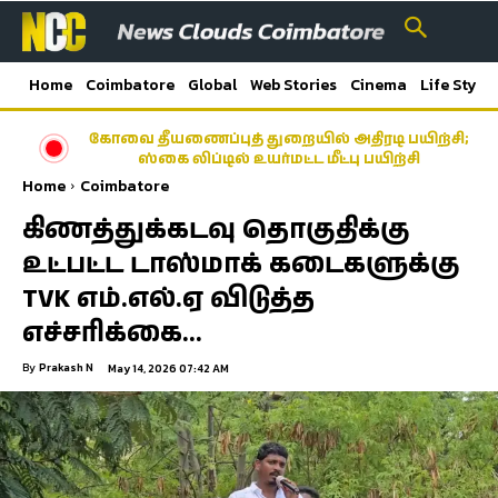
Home
Coimbatore
Global
Web Stories
Cinema
Life Style
கோவை தீயணைப்புத் துறையில் அதிரடி பயிற்சி;
ஸ்கை லிப்டில் உயர்மட்ட மீட்பு பயிற்சி
Home
Coimbatore
கிணத்துக்கடவு தொகுதிக்கு
உட்பட்ட டாஸ்மாக் கடைகளுக்கு
TVK எம்.எல்.ஏ விடுத்த
எச்சரிக்கை…
By
Prakash N
May 14, 2026 07:42 AM