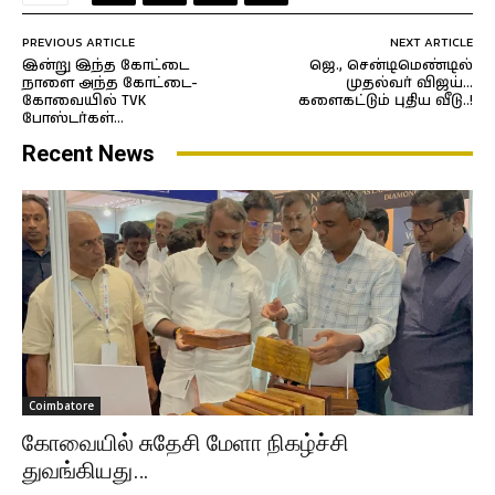
PREVIOUS ARTICLE
NEXT ARTICLE
இன்று இந்த கோட்டை
ஜெ., சென்டிமெண்டில்
நாளை அந்த கோட்டை-
முதல்வர் விஜய்…
கோவையில் TVK
களைகட்டும் புதிய வீடு..!
போஸ்டர்கள்…
Recent News
Coimbatore
கோவையில் சுதேசி மேளா நிகழ்ச்சி
துவங்கியது…