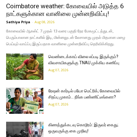
Coimbatore weather: கோவையில் அடுத்த 6
நாட்களுக்கான வானிலை முன்னறிவிப்பு!
Sathiya Priya
-
Aug 08, 2026
கோவையில் ஆகஸ்ட் 7 முதல் 13 வரை பகுதி நேர மேகமூட்டத்துடன்,
பெரும்பாலான நாட்களில் இடி, மின்னலுடன் லேசானது முதல் மிதமான மழை
பெய்யும் வாய்ப்பு இருப்பதாக வானிலை முன்னறிவிப்பு தெரிவிக்கிறது.
வெண்டைக்காய் விலை எப்படி இருக்கும்?
விவசாயிகளுக்கு TNAU முக்கிய கணிப்பு
Aug 07, 2026
ரேஷன் கார்டில் பயோ மெட்ரிக்; கோவையில்
சிறப்பு முகாம்… நீங்க பண்ணிட்டீங்களா?
Aug 07, 2026
கிணத்துக்கடவு கொடூரம்: இருவர் கைது;
ஒருவருக்கு கை முறிவு!