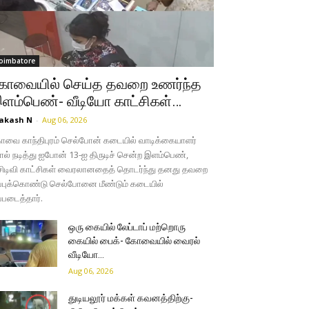
oimbatore
ோவையில் செய்த தவறை உணர்ந்த
ளம்பெண்- வீடியோ காட்சிகள்…
akash N
-
Aug 06, 2026
வை காந்திபுரம் செல்போன் கடையில் வாடிக்கையாளர்
ல் நடித்து ஐபோன் 13-ஐ திருடிச் சென்ற இளம்பெண்,
சிடிவி காட்சிகள் வைரலானதைத் தொடர்ந்து தனது தவறை
்புக்கொண்டு செல்போனை மீண்டும் கடையில்
்படைத்தார்.
ஒரு கையில் லேப்டாப் மற்றொரு
கையில் பைக்- கோவையில் வைரல்
வீடியோ…
Aug 06, 2026
துடியலூர் மக்கள் கவனத்திற்கு-