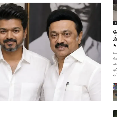
C
க
இ
Pr
கோ
போ
சி
ஒப
ஒப