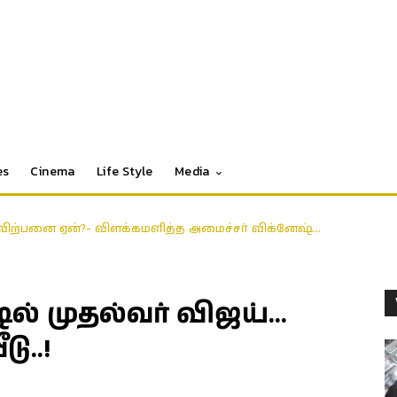
es
Cinema
Life Style
Media
ிற்பனை ஏன்?- விளக்கமளித்த அமைச்சர் விக்னேஷ்…
ல் முதல்வர் விஜய்…
ு..!