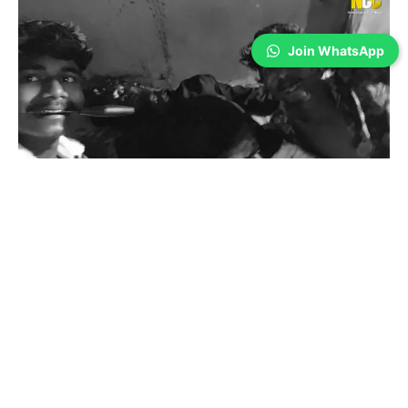
Join WhatsApp
Coimbatore
கோவையில் கொடூரம்; நண்பனை சுத்தியால்
அடித்து கொ** செய்து வீடியோ வெளீயிட்ட
பகீர்…!
Sathiya Priya
-
Aug 06, 2026
கோவை மாவட்டம் கிணத்துக்கடவு அருகே வீட்டுக்குள் புகுந்து 22 வயது
இளைஞரை அரிவாள் மற்றும் சுத்தியலால் கொலை செய்த சம்பவம் பரபரப்பை
ஏற்படுத்தியுள்ளது. சம்பவம் தொடர்பான வீடியோ சமூக வலைதளங்களில் பரவி
அதிர்ச்சியை ஏற்படுத்தியுள்ளது.
நட்பாக பழகி கடத்தல்; ஐ.டி. ஊழியரை தாக்கி