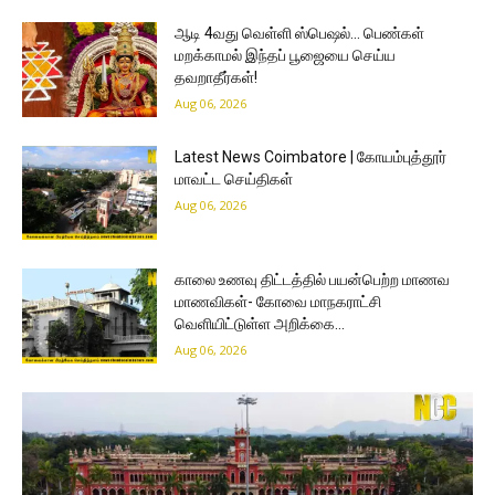
ஆடி 4வது வெள்ளி ஸ்பெஷல்… பெண்கள்
மறக்காமல் இந்தப் பூஜையை செய்ய
தவறாதீர்கள்!
Aug 06, 2026
Latest News Coimbatore | கோயம்புத்தூர்
மாவட்ட செய்திகள்
Aug 06, 2026
காலை உணவு திட்டத்தில் பயன்பெற்ற மாணவ
மாணவிகள்- கோவை மாநகராட்சி
வெளியிட்டுள்ள அறிக்கை…
Aug 06, 2026