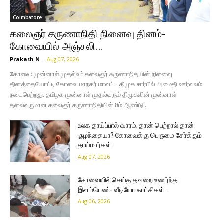
Coimbatore
கலைஞர் கருணாநிதி நினைவு தினம்-
கோவையில் அஞ்சலி…
Prakash N
-
Aug 07, 2026
கோவை: முன்னாள் முதல்வர் கலைஞர் கருணாநிதியின் நினைவு
தினத்தையொட்டி கோவை மாநகர் மாவட்ட திமுக சார்பில் அமைதி ஊர்வலம்
நடைபெற்றது. தமிழக முன்னாள் முதல்வரும் திமுகவின் முன்னாள்
தலைவருமான கலைஞர் கருணாநிதியின் 8ம் ஆண்டு...
உலக தாய்ப்பால் வாரம்; தான் பெற்றால் தான்
குழந்தையா? கோவைக்கு பெருமை சேர்க்கும்
தாய்மார்கள்
Aug 07, 2026
கோவையில் செய்த தவறை உணர்ந்த
இளம்பெண்- வீடியோ காட்சிகள்…
Aug 06, 2026