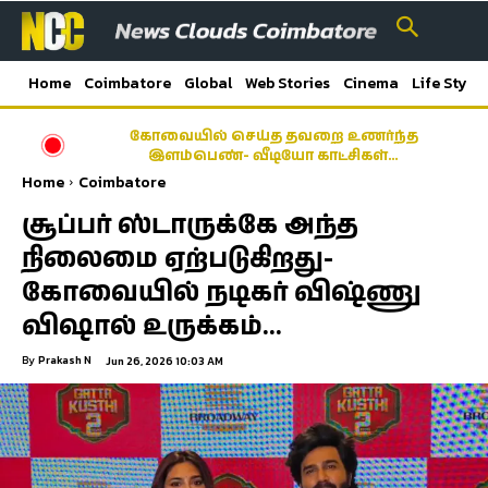
Home
Coimbatore
Global
Web Stories
Cinema
Life Style
கோவையில் செய்த தவறை உணர்ந்த
இளம்பெண்- வீடியோ காட்சிகள்…
Home
Coimbatore
சூப்பர் ஸ்டாருக்கே அந்த
நிலைமை ஏற்படுகிறது-
கோவையில் நடிகர் விஷ்ணு
விஷால் உருக்கம்…
By
Prakash N
Jun 26, 2026 10:03 AM