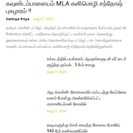
கவுண்டம்பாளையம் MLA கனிமொழி சந்தோஷ்
புகழாரம் !!
Sathiya Priya
-
Aug 07, 2026
தமிழக அரசின் பட்ஜெட் அடித்தட்டு மக்களின் பொருளாதார மேம்பாடு முதல் AI,
Robotics உள்ளிட்ட எதிர்கால தொழில்நுட்ப வளர்ச்சி வரை அனைத்து
துறைகளையும் உள்ளடக்கிய தொலைநோக்கு பட்ஜெட்டாக அமைந்துள்ளதாக
கவுண்டம்பாளையம் எம்.எல்.ஏ. கனிமொழி சந்தோஷ் தெரிவித்துள்ளார்.
உக்கடத்தில் பயங்கரம்; ஆயுதங்களுடன் வீட்டைச்
சூழ்ந்த கும்பல்… 5 பேர் கைது
Aug 07, 2026
ஆடி வெள்ளி- கோவையில் பாம்பு புற்று வேப்பிலை
வனம் போன்று அலங்கரிக்கப்பட்ட
மாகாளியம்மன் கோவில்
Aug 07, 2026
ரவுடிகளுக்கு செக் வைத்த கோவை போலீஸ்;
940 பேர் கண்காணிப்பில்