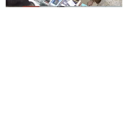
Coimbatore
கோவையில் செய்த தவறை உணர்ந்த
இளம்பெண்- வீடியோ காட்சிகள்…
Prakash N
-
Aug 06, 2026
கோவை காந்திபுரம் செல்போன் கடையில் வாடிக்கையாளர் போல் நடித்து
ஐபோன் 13-ஐ திருடிச் சென்ற இளம்பெண், சிசிடிவி காட்சிகள் வைரலானதைத்
தொடர்ந்து தனது தவறை ஒப்புக்கொண்டு செல்போனை மீண்டும் கடையில்
ஒப்படைத்தார்.
ஒரு கையில் லேப்டாப் மற்றொரு கையில் பைக்-
கோவையில் வைரல் வீடியோ…
Aug 06, 2026
துடியலூர் மக்கள் கவனத்திற்கு- சிசிடிவி