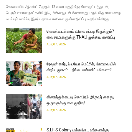
கோவையில் ஆகஸ்ட் 7 முதல் 13 வரை பகுதி நேர மேகமூட்டத்துடன்,
பெரும்பாலான நாட்களில் இடி, மின்னலுடன் லேசானது முதல் மிதமான மழை
பெய்யும் வாய்ப்பு இருப்பதாக வானிலை முன்னறிவிப்பு தெரிவிக்கிறது.
வெண்டைக்காய் விலை எப்படி இருக்கும்?
விவசாயிகளுக்கு TNAU முக்கிய கணிப்பு
Aug 07, 2026
ரேஷன் கார்டில் பயோ மெட்ரிக்; கோவையில்
சிறப்பு முகாம்… நீங்க பண்ணிட்டீங்களா?
Aug 07, 2026
கிணத்துக்கடவு கொடூரம்: இருவர் கைது;
ஒருவருக்கு கை முறிவு!
Aug 07, 2026
S.I.H.S Colony மக்களே… உங்களுக்கு