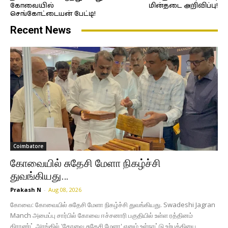
கோவையில்
மின்தடை அறிவிப்பு!
செங்கோட்டையன் பேட்டி!
Recent News
Coimbatore
கோவையில் சுதேசி மேளா நிகழ்ச்சி
துவங்கியது…
Prakash N
-
Aug 08, 2026
கோவை: கோவையில் சுதேசி மேளா நிகழ்ச்சி துவங்கியது. Swadeshi Jagran
Manch அமைப்பு சார்பில் கோவை ஈச்சனாரி பகுதியில் உள்ள ரத்தினம்
கிராண்ட் அரங்கில் 'கோவை சுதேசி மேளா' எனும் உள்நாட்டு உற்பத்தியை