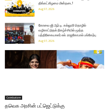
திங்கட்கிழமை மின்தடை!
Aug 07, 2026
கோவை ஜி.ஆர்.டி. கல்லூரி தொழில்
வழிகாட்டுதல் நிகழ்ச்சியில் மூத்த
பத்திரிகையாளர் எல். ராஜகோபால் பங்கேற்பு
Aug 07, 2026
Coimbatore
தவெக அரசின் பட்ஜெட்டுக்கு