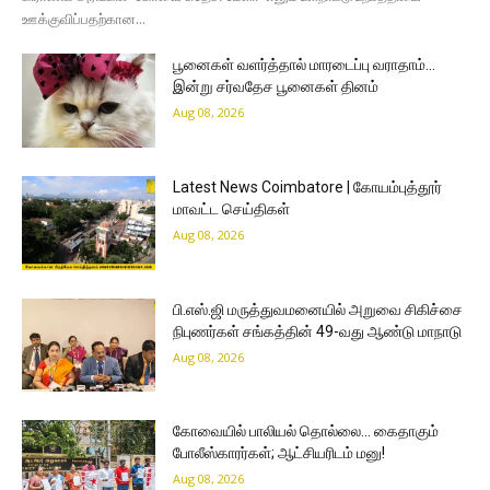
ஊக்குவிப்பதற்கான...
பூனைகள் வளர்த்தால் மாரடைப்பு வராதாம்…
இன்று சர்வதேச பூனைகள் தினம்
Aug 08, 2026
Latest News Coimbatore | கோயம்புத்தூர்
மாவட்ட செய்திகள்
Aug 08, 2026
பி.எஸ்.ஜி மருத்துவமனையில் அறுவை சிகிச்சை
நிபுணர்கள் சங்கத்தின் 49-வது ஆண்டு மாநாடு
Aug 08, 2026
கோவையில் பாலியல் தொல்லை… கைதாகும்
போலீஸ்காரர்கள்; ஆட்சியரிடம் மனு!
Aug 08, 2026