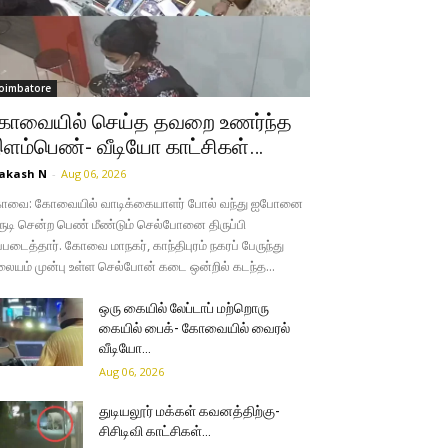
oimbatore
ோவையில் செய்த தவறை உணர்ந்த
ளம்பெண்- வீடியோ காட்சிகள்…
akash N
-
Aug 06, 2026
ோவை: கோவையில் வாடிக்கையாளர் போல் வந்து ஐபோனை
ருடி சென்ற பெண் மீண்டும் செல்போனை திருப்பி
்படைத்தார். கோவை மாநகர், காந்திபுரம் நகரப் பேருந்து
லையம் முன்பு உள்ள செல்போன் கடை ஒன்றில் கடந்த...
ஒரு கையில் லேப்டாப் மற்றொரு
கையில் பைக்- கோவையில் வைரல்
வீடியோ…
Aug 06, 2026
துடியலூர் மக்கள் கவனத்திற்கு-
சிசிடிவி காட்சிகள்…