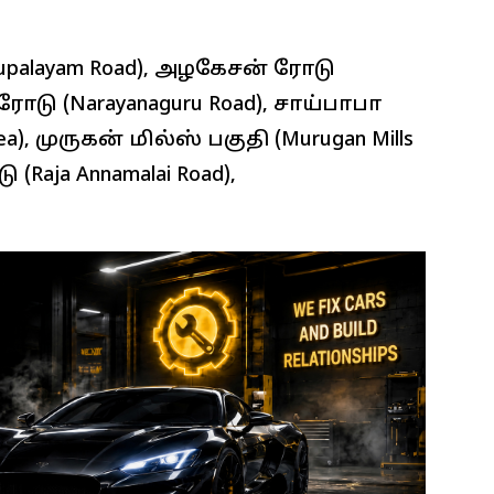
palayam Road), அழகேசன் ரோடு
ரோடு (Narayanaguru Road), சாய்பாபா
a), முருகன் மில்ஸ் பகுதி (Murugan Mills
aja Annamalai Road),