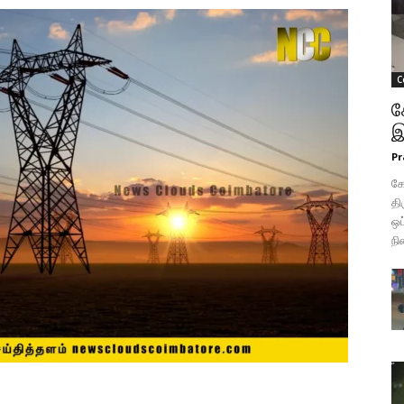
C
க
இ
Pr
க
தி
ஒப
நி