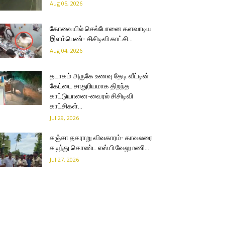
Aug 05, 2026
கோவையில் செல்போனை களவாடிய
இளம்பெண்- சிசிடிவி காட்சி…
Aug 04, 2026
தடாகம் அருகே உணவு தேடி வீட்டின்
கேட்டை சாதுரியமாக திறந்த
காட்டுயானை-வைரல் சிசிடிவி
காட்சிகள்…
Jul 29, 2026
கஞ்சா தகராறு விவகாரம்- காவலரை
கடிந்து கொண்ட எஸ்.பி.வேலுமணி…
Jul 27, 2026