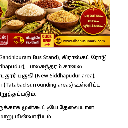
Gandhipuram Bus Stand), கிராஸ்கட் ரோடு
Siddhapudur), பாலசுந்தரம் சாலை
புதூர் பகுதி (New Siddhapudur area),
(Tatabad surrounding areas) உள்ளிட்ட
ுத்தப்படும்.
க்காக முன்கூட்டியே தேவையான
ாறு மின்வாரியம்