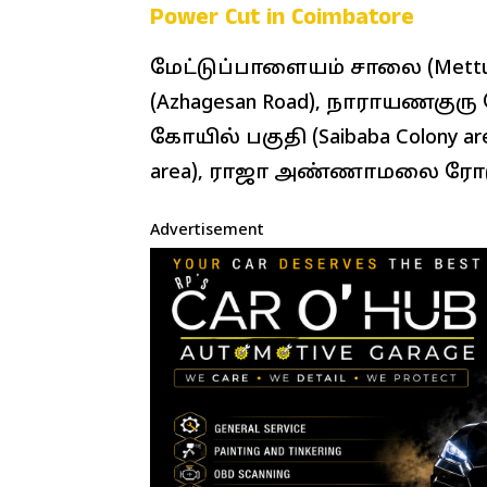
Power Cut in Coimbatore
மேட்டுப்பாளையம் சாலை (Mettu
(Azhagesan Road), நாராயணகுரு 
கோயில் பகுதி (Saibaba Colony are
area), ராஜா அண்ணாமலை ரோடு (R
Advertisement