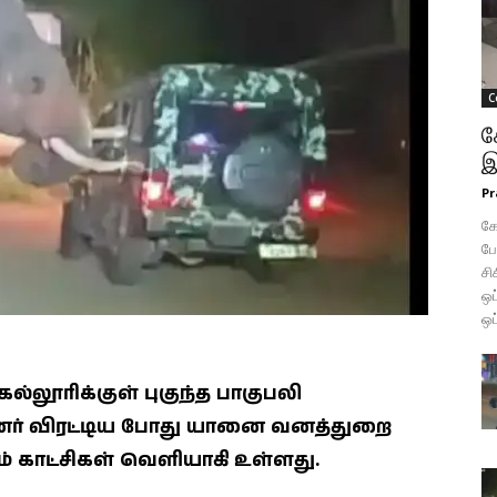
C
க
இ
Pr
கோ
போ
சி
ஒப
ஒப
லூரிக்குள் புகுந்த பாகுபலி
் விரட்டிய போது யானை வனத்துறை
ம் காட்சிகள் வெளியாகி உள்ளது.