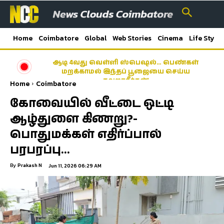
Home
Coimbatore
Global
Web Stories
Cinema
Life Style
ஆடி 4வது வெள்ளி ஸ்பெஷல்… பெண்கள்
மறக்காமல் இந்தப் பூஜையை செய்ய
தவறாதீர்கள்!
Home
Coimbatore
கோவையில் வீட்டை ஒட்டி
ஆழ்துளை கிணறு?-
பொதுமக்கள் எதிர்ப்பால்
பரபரப்பு…
By
Prakash N
Jun 11, 2026 06:29 AM