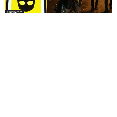
Coimbatore
நட்பாக பழகி கடத்தல்; ஐ.டி. ஊழியரை தாக்கி
நகை, பணம் பறித்த நால்வர் கைது
Sathiya Priya
-
Aug 06, 2026
செல்போன் செயலி மூலம் அறிமுகமான நபரை சந்திக்க சென்ற ஐ.டி. ஊழியரை
காரில் கடத்தி தாக்கி, ரூ.1.5 லட்சம் மதிப்புள்ள நகை மற்றும் பணத்தை பறித்த
வழக்கில் கோவையில் நான்கு பேரை போலீசார் கைது செய்தனர்.
கோவை அரசு மருத்துவமனை செவிலியர்கள்
மூன்றாவது நாளாக போராட்டம்…
Aug 06, 2026
Coimbatore Weather: 6 நாட்களுக்கான
வானிலை… எந்தெந்த நாட்களில் மழை?
Aug 06, 2026