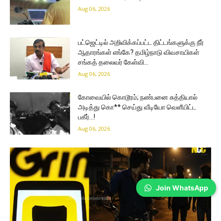
Aug 06, 2026
பட்ஜெட்டில் அறிவிக்கப்பட்ட திட்டங்களுக்கு நீர்
ஆதாரங்கள் எங்கே? தமிழ்நாடு விவசாயிகள்
சங்கத் தலைவர் கேள்வி…
Aug 06, 2026
கோவையில் கொடூரம்; நண்பனை சுத்தியால்
அடித்து கொ** செய்து வீடியோ வெளீயிட்ட
பகீர்…!
Aug 06, 2026
Join WhatsApp