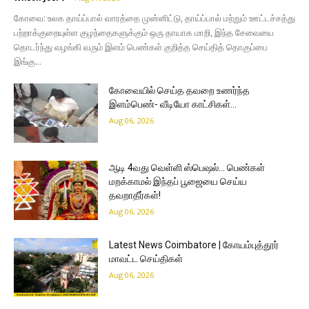
கோவை: உலக தாய்ப்பால் வாரத்தை முன்னிட்டு, தாய்ப்பால் மற்றும் ஊட்டச்சத்து
பற்றாக்குறையுள்ள குழந்தைகளுக்கும் ஒரு தாயாக மாறி, இந்த சேவையை
தொடர்ந்து வழங்கி வரும் இளம் பெண்கள் குறித்த செய்தித் தொகுப்பை
இங்கு...
கோவையில் செய்த தவறை உணர்ந்த
இளம்பெண்- வீடியோ காட்சிகள்…
Aug 06, 2026
ஆடி 4வது வெள்ளி ஸ்பெஷல்… பெண்கள்
மறக்காமல் இந்தப் பூஜையை செய்ய
தவறாதீர்கள்!
Aug 06, 2026
Latest News Coimbatore | கோயம்புத்தூர்
மாவட்ட செய்திகள்
Aug 06, 2026