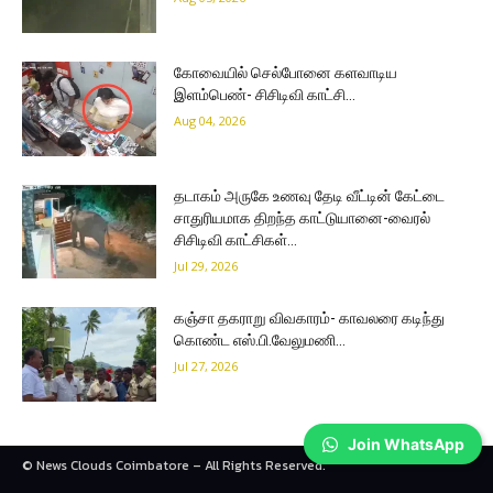
கோவையில் செல்போனை களவாடிய
இளம்பெண்- சிசிடிவி காட்சி…
Aug 04, 2026
தடாகம் அருகே உணவு தேடி வீட்டின் கேட்டை
சாதுரியமாக திறந்த காட்டுயானை-வைரல்
சிசிடிவி காட்சிகள்…
Jul 29, 2026
கஞ்சா தகராறு விவகாரம்- காவலரை கடிந்து
கொண்ட எஸ்.பி.வேலுமணி…
Jul 27, 2026
Join WhatsApp
© News Clouds Coimbatore – All Rights Reserved.