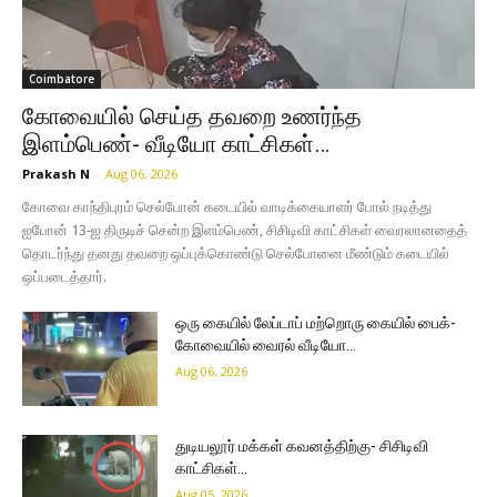
Coimbatore
கோவையில் செய்த தவறை உணர்ந்த
இளம்பெண்- வீடியோ காட்சிகள்…
Prakash N
-
Aug 06, 2026
கோவை காந்திபுரம் செல்போன் கடையில் வாடிக்கையாளர் போல் நடித்து
ஐபோன் 13-ஐ திருடிச் சென்ற இளம்பெண், சிசிடிவி காட்சிகள் வைரலானதைத்
தொடர்ந்து தனது தவறை ஒப்புக்கொண்டு செல்போனை மீண்டும் கடையில்
ஒப்படைத்தார்.
ஒரு கையில் லேப்டாப் மற்றொரு கையில் பைக்-
கோவையில் வைரல் வீடியோ…
Aug 06, 2026
துடியலூர் மக்கள் கவனத்திற்கு- சிசிடிவி
காட்சிகள்…
Aug 05, 2026