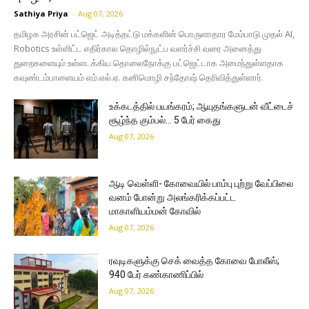
Sathiya Priya
-
Aug 07, 2026
தமிழக அரசின் பட்ஜெட் அடித்தட்டு மக்களின் பொருளாதார மேம்பாடு முதல் AI,
Robotics உள்ளிட்ட எதிர்கால தொழில்நுட்ப வளர்ச்சி வரை அனைத்து
துறைகளையும் உள்ளடக்கிய தொலைநோக்கு பட்ஜெட்டாக அமைந்துள்ளதாக
கவுண்டம்பாளையம் எம்.எல்.ஏ. கனிமொழி சந்தோஷ் தெரிவித்துள்ளார்.
உக்கடத்தில் பயங்கரம்; ஆயுதங்களுடன் வீட்டைச்
சூழ்ந்த கும்பல்… 5 பேர் கைது
Aug 07, 2026
ஆடி வெள்ளி- கோவையில் பாம்பு புற்று வேப்பிலை
வனம் போன்று அலங்கரிக்கப்பட்ட
மாகாளியம்மன் கோவில்
Aug 07, 2026
ரவுடிகளுக்கு செக் வைத்த கோவை போலீஸ்;
940 பேர் கண்காணிப்பில்
Aug 07, 2026