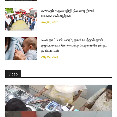
கலைஞர் கருணாநிதி நினைவு தினம்-
கோவையில் அஞ்சலி…
Aug 07, 2026
உலக தாய்ப்பால் வாரம்; தான் பெற்றால் தான்
குழந்தையா? கோவைக்கு பெருமை சேர்க்கும்
தாய்மார்கள்
Aug 07, 2026
Video