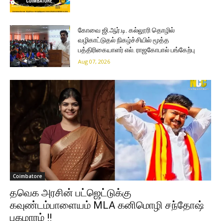
கோவை ஜி.ஆர்.டி. கல்லூரி தொழில்
வழிகாட்டுதல் நிகழ்ச்சியில் மூத்த
பத்திரிகையாளர் எல். ராஜகோபால் பங்கேற்பு
Aug 07, 2026
Coimbatore
தவெக அரசின் பட்ஜெட்டுக்கு
கவுண்டம்பாளையம் MLA கனிமொழி சந்தோஷ்
புகழாரம் !!