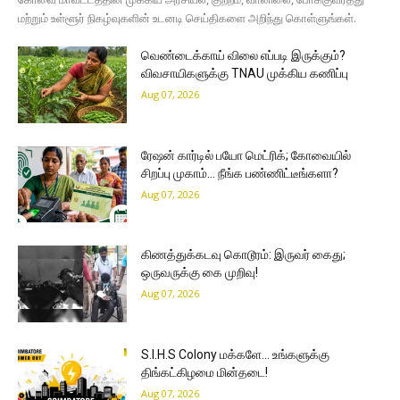
மற்றும் உள்ளூர் நிகழ்வுகளின் உடனடி செய்திகளை அறிந்து கொள்ளுங்கள்.
வெண்டைக்காய் விலை எப்படி இருக்கும்?
விவசாயிகளுக்கு TNAU முக்கிய கணிப்பு
Aug 07, 2026
ரேஷன் கார்டில் பயோ மெட்ரிக்; கோவையில்
சிறப்பு முகாம்… நீங்க பண்ணிட்டீங்களா?
Aug 07, 2026
கிணத்துக்கடவு கொடூரம்: இருவர் கைது;
ஒருவருக்கு கை முறிவு!
Aug 07, 2026
S.I.H.S Colony மக்களே… உங்களுக்கு
திங்கட்கிழமை மின்தடை!
Aug 07, 2026