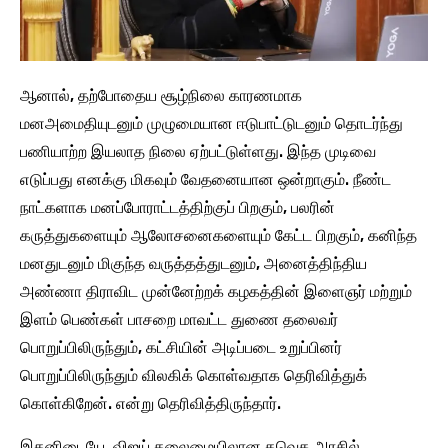
ஆனால், தற்போதைய சூழ்நிலை காரணமாக
மனஅமைதியுடனும் முழுமையான ஈடுபாட்டுடனும் தொடர்ந்து
பணியாற்ற இயலாத நிலை ஏற்பட்டுள்ளது. இந்த முடிவை
எடுப்பது எனக்கு மிகவும் வேதனையான ஒன்றாகும். நீண்ட
நாட்களாக மனப்போராட்டத்திற்குப் பிறகும், பலரின்
கருத்துகளையும் ஆலோசனைகளையும் கேட்ட பிறகும், கனிந்த
மனதுடனும் மிகுந்த வருத்தத்துடனும், அனைத்திந்திய
அண்ணா திராவிட முன்னேற்றக் கழகத்தின் இளைஞர் மற்றும்
இளம் பெண்கள் பாசறை மாவட்ட துணை தலைவர்
பொறுப்பிலிருந்தும், கட்சியின் அடிப்படை உறுப்பினர்
பொறுப்பிலிருந்தும் விலகிக் கொள்வதாக தெரிவித்துக்
கொள்கிறேன். என்று தெரிவித்திருந்தார்.
இதனிடையே, விஜய் தலைமையிலான தவெக அரசில்