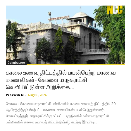
Coimbatore
காலை உணவு திட்டத்தில் பயன்பெற்ற மாணவ
மாணவிகள்- கோவை மாநகராட்சி
வெளியிட்டுள்ள அறிக்கை…
Prakash N
-
Aug 06, 2026
கோவை: கோவை மாநகராட்சி பள்ளிகளில் காலை உணவுத் திட்டத்தில் 20
ஆயிரத்திற்கும் மேற்பட்ட மாணவ மாணவிகள் பயன்பெற்றுள்ளனர்.
கோயம்புத்தூர் மாநகராட்சிக்கு உட்பட்ட பகுதிகளில் உள்ள மாநகராட்சி
பள்ளிகளில் காலை உணவுத் திட்டத்தின்கீழ் கடந்த இரண்டு...