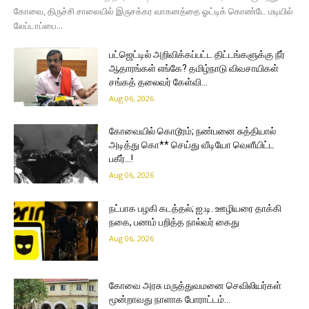
கோவை, திருச்சி சாலையில் இருசக்கர வாகனத்தை ஓட்டிக் கொண்டே மடியில்
லேப்டாப்பை...
பட்ஜெட்டில் அறிவிக்கப்பட்ட திட்டங்களுக்கு நீர்
ஆதாரங்கள் எங்கே? தமிழ்நாடு விவசாயிகள்
சங்கத் தலைவர் கேள்வி…
Aug 06, 2026
கோவையில் கொடூரம்; நண்பனை சுத்தியால்
அடித்து கொ** செய்து வீடியோ வெளீயிட்ட
பகீர்…!
Aug 06, 2026
நட்பாக பழகி கடத்தல்; ஐ.டி. ஊழியரை தாக்கி
நகை, பணம் பறித்த நால்வர் கைது
Aug 06, 2026
கோவை அரசு மருத்துவமனை செவிலியர்கள்
மூன்றாவது நாளாக போராட்டம்…