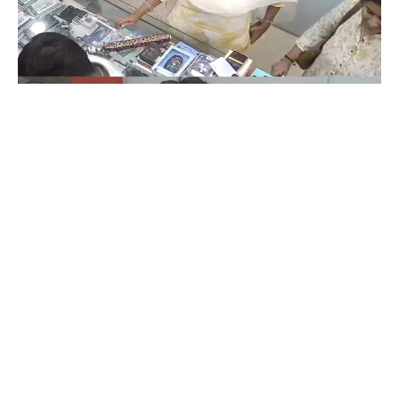
Coimbatore
கோவையில் செய்த தவறை உணர்ந்த
இளம்பெண்- வீடியோ காட்சிகள்…
Prakash N
-
Aug 06, 2026
கோவை காந்திபுரம் செல்போன் கடையில் வாடிக்கையாளர் போல் நடித்து
ஐபோன் 13-ஐ திருடிச் சென்ற இளம்பெண், சிசிடிவி காட்சிகள் வைரலானதைத்
தொடர்ந்து தனது தவறை ஒப்புக்கொண்டு செல்போனை மீண்டும் கடையில்
ஒப்படைத்தார்.
ஒரு கையில் லேப்டாப் மற்றொரு கையில் பைக்-
கோவையில் வைரல் வீடியோ…
Aug 06, 2026