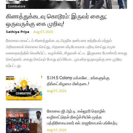
Coimbatore
கிணத்துக்கடவு கொடூரம்: இருவர் கைது;
ஒருவருக்கு கை முறிவு!
Sathiya Priya
-
Aug 07, 2026
கோவை மாவட்டம் கிணத்துக்கடவு அருகே நண்பரை சுத்தியல் மற்றும்
அரிவாளால் கொலை செய்து, அதனை வீடியோவாக பதிவு செய்து சமூக
வலைதளத்தில் வெளியிட்ட வழக்கில், சிறுவன் உட்பட இருவரை போலீசார் கைது
செய்தனர். கைது செய்யும் போது தப்பியோட முயன்ற ஒருவருக்கு கை முறிவு
ஏற்பட்டது.
S.I.H.S Colony மக்களே… உங்களுக்கு
திங்கட்கிழமை மின்தடை!
Aug 07, 2026
கோவை ஜி.ஆர்.டி. கல்லூரி தொழில்
வழிகாட்டுதல் நிகழ்ச்சியில் மூத்த
பத்திரிகையாளர் எல். ராஜகோபால் பங்கேற்பு
Aug 07, 2026