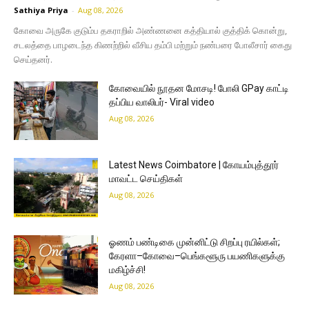
Sathiya Priya
-
Aug 08, 2026
கோவை அருகே குடும்ப தகராறில் அண்ணனை கத்தியால் குத்திக் கொன்று,
சடலத்தை பாழடைந்த கிணற்றில் வீசிய தம்பி மற்றும் நண்பரை போலீசார் கைது
செய்தனர்.
கோவையில் நூதன மோசடி! போலி GPay காட்டி
தப்பிய வாலிபர்- Viral video
Aug 08, 2026
Latest News Coimbatore | கோயம்புத்தூர்
மாவட்ட செய்திகள்
Aug 08, 2026
ஓணம் பண்டிகை முன்னிட்டு சிறப்பு ரயில்கள்;
கேரளா–கோவை–பெங்களூரு பயணிகளுக்கு
மகிழ்ச்சி!
Aug 08, 2026