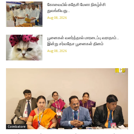
கோவையில் சுதேசி மேளா நிகழ்ச்சி
துவங்கியது…
Aug 08, 2026
பூனைகள் வளர்த்தால் மாரடைப்பு வராதாம்…
இன்று சர்வதேச பூனைகள் தினம்
Aug 08, 2026
Coimbatore