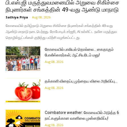
பி.எஸ்.ஜி மருத்துவமனையில் அறுவை சிகிச்சை
நிபுணர்கள் சங்கத்தின் 49-வது ஆண்டு மாநாடு
Sathiya Priya
-
Aug 08, 2026
கோவையில் தமிழ்நாடு அறுவை சிகிச்சை நிபுணர்கள் சங்கத்தின் 49-வது
ஆண்டு மாநாடு நடைபெற்றது. ரோபோடிக் சர்ஜரி, AI உள்ளிட்ட நவீன மருத்துவ
தொழில்நுட்பங்கள் குறித்து பயிற்சி வழங்கப்பட்டது.
கோவையில் பாலியல் தொல்லை… கைதாகும்
போலீஸ்காரர்கள்; ஆட்சியரிடம் மனு!
Aug 08, 2026
தக்காளி விதைப்பு முந்தைய விலை அறிவிப்பு…
Aug 08, 2026
Coimbatore weather: கோவையில் அடுத்த 6
நாட்களுக்கான வானிலை முன்னறிவிப்பு!
Aug 08, 2026