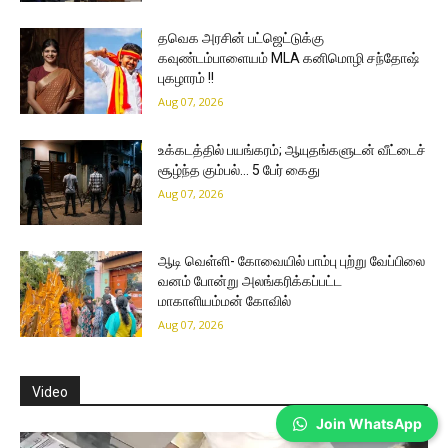
தவெக அரசின் பட்ஜெட்டுக்கு
கவுண்டம்பாளையம் MLA கனிமொழி சந்தோஷ்
புகழாரம் !!
Aug 07, 2026
உக்கடத்தில் பயங்கரம்; ஆயுதங்களுடன் வீட்டைச்
சூழ்ந்த கும்பல்… 5 பேர் கைது
Aug 07, 2026
ஆடி வெள்ளி- கோவையில் பாம்பு புற்று வேப்பிலை
வனம் போன்று அலங்கரிக்கப்பட்ட
மாகாளியம்மன் கோவில்
Aug 07, 2026
Video
Join WhatsApp