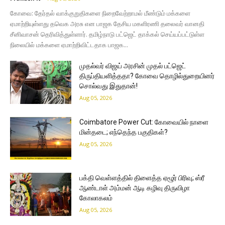
கோவை: தேர்தல் வாக்குறுதிகளை நிறைவேற்றாமல் மீண்டும் மக்களை
ஏமாற்றியுள்ளது தவெக அரசு என பாஜக தேசிய மகளிரணி தலைவர் வானதி
சீனிவாசன் தெரிவித்துள்ளார். தமிழ்நாடு பட்ஜெட் தாக்கல் செய்யப்பட்டுள்ள
நிலையில் மக்களை ஏமாற்றிவிட்டதாக பாஜக...
முதல்வர் விஜய் அரசின் முதல் பட்ஜெட்
திருப்தியளித்ததா? கோவை தொழில்துறையினர்
சொல்வது இதுதான்!
Aug 05, 2026
Coimbatore Power Cut: கோவையில் நாளை
மின்தடை; எந்தெந்த பகுதிகள்?
Aug 05, 2026
பக்தி வெள்ளத்தில் திளைத்த ஏழூர் பிரிவு; ஸ்ரீ
ஆண்டாள் அம்மன் ஆடி கழிவு திருவிழா
கோலாகலம்
Aug 05, 2026