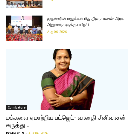
முதல்வரின் மனுக்கள் மீது தீர்வு காணல்- அரசு
அலுவலர்களுக்கு பயிற்சி…
Aug 06, 2026
Coimbatore
மக்களை ஏமாற்றிய பட்ஜெட்- வானதி சீனிவாசன்
கருத்து…
Prakash N
-
Aug 06, 2026