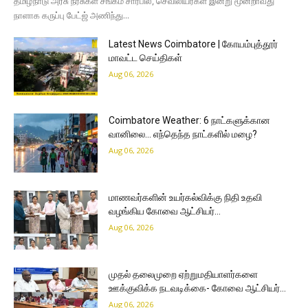
தமிழ்நாடு அரசு நர்சுகள் சங்கம் சார்பில், செவிலியர்கள் இன்று மூன்றாவது
நாளாக கருப்பு பேட்ஜ் அணிந்து...
Latest News Coimbatore | கோயம்புத்தூர்
மாவட்ட செய்திகள்
Aug 06, 2026
Coimbatore Weather: 6 நாட்களுக்கான
வானிலை… எந்தெந்த நாட்களில் மழை?
Aug 06, 2026
மாணவர்களின் உயர்கல்விக்கு நிதி உதவி
வழங்கிய கோவை ஆட்சியர்…
Aug 06, 2026
முதல் தலைமுறை ஏற்றுமதியாளர்களை
ஊக்குவிக்க நடவடிக்கை- கோவை ஆட்சியர்…
Aug 06, 2026